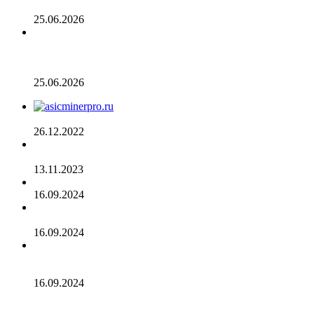
пика. С чем это связано
25.06.2026
Разрыв в цене акций STRC увеличивается, поскольку
условный убыток стратегии в размере 12,55 млрд
долларов ставит под сомнение тезис Сэйлора
25.06.2026
AsicMinerPRO.ru – Современный майнинг-отель
26.12.2022
CommEX добавляет поддержку российских рублей для
ввода и вывода средств
13.11.2023
Cardano достигла рубежа в 96 млн транзакций
16.09.2024
Binance объявила о листинге трех мемкоинов
16.09.2024
Эксперты не считают покушение на Трампа событием
для макрорынка
16.09.2024
Опубликован список наиболее популярных среди