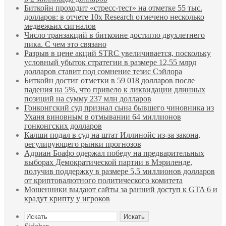
Биткойн проходит «стресс-тест» на отметке 55 тыс.
долларов: в отчете 10x Research отмечено несколько
медвежьих сигналов
Число транзакций в биткоине достигло двухлетнего
пика. С чем это связано
Разрыв в цене акций STRC увеличивается, поскольку
условный убыток стратегии в размере 12,55 млрд
долларов ставит под сомнение тезис Сэйлора
Биткойн достиг отметки в 59 018 долларов после
падения на 5%, что привело к ликвидации длинных
позиций на сумму 237 млн долларов
Гонконгский суд признал сына бывшего чиновника из
Уханя виновным в отмывании 64 миллионов
гонконгских долларов
Калши подал в суд на штат Иллинойс из-за закона,
регулирующего рынки прогнозов
Адриан Боафо одержал победу на предварительных
выборах Демократической партии в Мэриленде,
получив поддержку в размере 5,5 миллионов долларов
от криптовалютного политического комитета
Мошенники выдают сайты за ранний доступ к GTA 6 и
крадут крипту у игроков
Искать