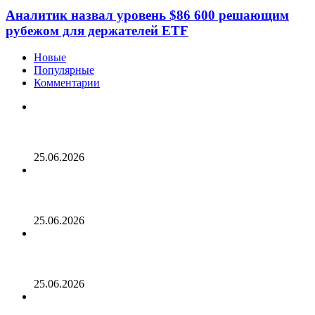
Аналитик назвал уровень $86 600 решающим
рубежом для держателей ETF
Новые
Популярные
Комментарии
Опубликован список наиболее популярных среди
разработчиков альткоинов, ориентированных на
управление государством, за последний месяц!
25.06.2026
Генеральный директор Kalshi исключает возможность
проведения IPO в 2026 году, несмотря на годовой доход
в 2 миллиарда долларов
25.06.2026
Биткойн проходит «стресс-тест» на отметке 55 тыс.
долларов: в отчете 10x Research отмечено несколько
медвежьих сигналов
25.06.2026
Число транзакций в биткоине достигло двухлетнего