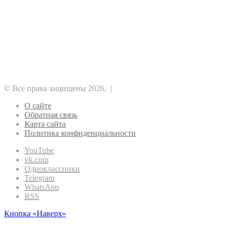
Рубрики
Альткоины
GameFi
DeFi
NFT
ICO
Аналитика
Биткоин
Безопасность
Регулирование
Майнинг
Прочее
Метавселенные
Рынок
Финансы
Эфириум
© Все права защищены 2026, |
О сайте
Обратная связь
Карта сайта
Политика конфиденциальности
YouTube
vk.com
Одноклассники
Telegram
WhatsApp
RSS
Кнопка «Наверх»