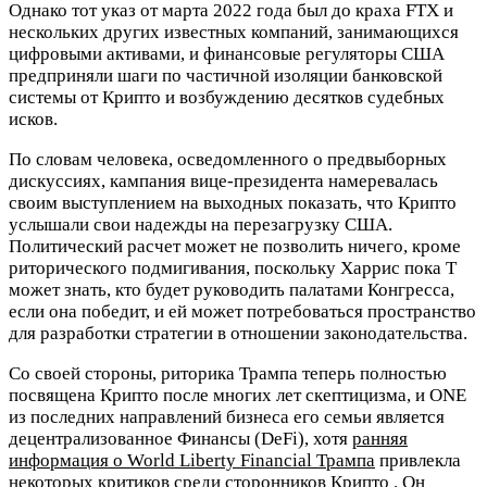
Однако тот указ от марта 2022 года был до краха FTX и
нескольких других известных компаний, занимающихся
цифровыми активами, и финансовые регуляторы США
предприняли шаги по частичной изоляции банковской
системы от Криптo и возбуждению десятков судебных
исков.
По словам человека, осведомленного о предвыборных
дискуссиях, кампания вице-президента намеревалась
своим выступлением на выходных показать, что Криптo
услышали свои надежды на перезагрузку США.
Политический расчет может не позволить ничего, кроме
риторического подмигивания, поскольку Харрис пока T
может знать, кто будет руководить палатами Конгресса,
если она победит, и ей может потребоваться пространство
для разработки стратегии в отношении законодательства.
Со своей стороны, риторика Трампа теперь полностью
посвящена Криптo после многих лет скептицизма, и ONE
из последних направлений бизнеса его семьи является
децентрализованное Финансы (DeFi), хотя
ранняя
информация о World Liberty Financial Трампа
привлекла
некоторых критиков среди сторонников Криптo . Он