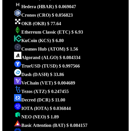
Hedera
(HBAR)
$ 0.069047
Cronos
(CRO)
$ 0.056823
OKB
(OKB)
$ 77.64
Ethereum Classic
(ETC)
$ 6.93
KuCoin
(KCS)
$ 6.80
Cosmos Hub
(ATOM)
$ 1.56
Algorand
(ALGO)
$ 0.084334
TrueUSD
(TUSD)
$ 0.997566
Dash
(DASH)
$ 33.86
VeChain
(VET)
$ 0.004689
Tezos
(XTZ)
$ 0.247455
Decred
(DCR)
$ 11.00
IOTA
(IOTA)
$ 0.036844
NEO
(NEO)
$ 1.89
Basic Attention
(BAT)
$ 0.084157