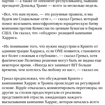
партии — а также ее оппонент-республиканец, бывший
президент Дональд Трамп — всего за несколько недель.
«Все, что нам нужно, — это разумные правила, и мы
будем им Социальные сети », — сказал Гревал, который
помог возглавить многофронтовую юридическую битву
компании против Комиссии по ценным бумагам и биржам
США. Он сказал, что «ободрен» реакцией кампании
Харриса.
«Их понимание того, что нужно индустрии и Криптo от
администрации Харриса, если ONE появится, становится
все более сложным и глубоким», — сказал Гревал, хотя
фактические Политика решения могут быть не видны еще
некоторое время. «Иногда все занимает BIT больше
времени, чем хотелось бы любому из нас», — сказал он.
Грюал предположил, что обсуждения Криптo с
кампаниями Харрис и Трампа происходят на регулярной
основе. Ripple отказалась комментировать переговоры, но
другие за столом предостерегали от реализма
представителей отрасли, ожидающих каждого
высказывания кампании Харрис, которая началась всего