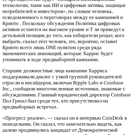
технологии, такие как ИИ и цифровые активы, защищая
потребителей и инвесторов», по словам человека,
осведомленного о переговорах между ее кампанией и
Криптo . Поскольку обсуждения Политика цифровых
активов остаются на высоком уровне и T ли приведут к
детальной позиции до того, как избиратели решат, кого
выбрать, сказал этот человек, это, вероятно, оставит
Криптo всего лишь ONE пунктом среди ряда
экономических инноваций, которые Харрис будет
упоминать в ходе предвыборной кампании.
Старшие должностные лица кампании Харриса
поддерживали диалог с узкой группой руководителей
отрасли и инсайдеров, включая Ripple Labs и Coinbase
Inc., сообщили многочисленные источники, знакомые с
обсуждениями. Главный юридический директор Coinbase
Пол Грюал был среди тех, кто присутствовал на
предвыборных встречах.
«Прогресс реален», — сказал он в интервью CoinDesk в
понедельник. Он сказал, что замечательно видеть, как
далеко продвинулись кандидат от Демократической