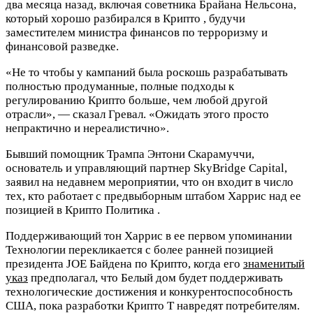
два месяца назад, включая советника Брайана Нельсона,
который хорошо разбирался в Криптo , будучи
заместителем министра финансов по терроризму и
финансовой разведке.
«Не то чтобы у кампаний была роскошь разрабатывать
полностью продуманные, полные подходы к
регулированию Криптo больше, чем любой другой
отрасли», — сказал Гревал. «Ожидать этого просто
непрактично и нереалистично».
Бывший помощник Трампа Энтони Скарамуччи,
основатель и управляющий партнер SkyBridge Capital,
заявил на недавнем мероприятии, что он входит в число
тех, кто работает с предвыборным штабом Харрис над ее
позицией в Криптo Политика .
Поддерживающий тон Харрис в ее первом упоминании
Технологии перекликается с более ранней позицией
президента JOE Байдена по Криптo, когда его
знаменитый
указ
предполагал, что Белый дом будет поддерживать
технологические достижения и конкурентоспособность
США, пока разработки Криптo T навредят потребителям.