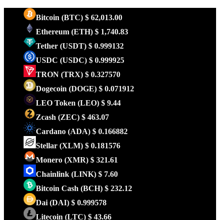
Bitcoin
(BTC)
$ 62,013.00
Ethereum
(ETH)
$ 1,740.83
Tether
(USDT)
$ 0.999132
USDC
(USDC)
$ 0.999925
TRON
(TRX)
$ 0.327570
Dogecoin
(DOGE)
$ 0.071912
LEO Token
(LEO)
$ 9.44
Zcash
(ZEC)
$ 463.07
Cardano
(ADA)
$ 0.166882
Stellar
(XLM)
$ 0.181576
Monero
(XMR)
$ 321.61
Chainlink
(LINK)
$ 7.60
Bitcoin Cash
(BCH)
$ 232.12
Dai
(DAI)
$ 0.999578
Litecoin
(LTC)
$ 43.66