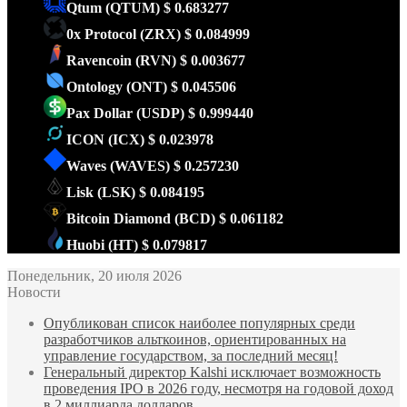
Qtum
(QTUM)
$ 0.683277
0x Protocol
(ZRX)
$ 0.084999
Ravencoin
(RVN)
$ 0.003677
Ontology
(ONT)
$ 0.045506
Pax Dollar
(USDP)
$ 0.999440
ICON
(ICX)
$ 0.023978
Waves
(WAVES)
$ 0.257230
Lisk
(LSK)
$ 0.084195
Bitcoin Diamond
(BCD)
$ 0.061182
Huobi
(HT)
$ 0.079817
Понедельник, 20 июля 2026
Новости
Опубликован список наиболее популярных среди
разработчиков альткоинов, ориентированных на
управление государством, за последний месяц!
Генеральный директор Kalshi исключает возможность
проведения IPO в 2026 году, несмотря на годовой доход
в 2 миллиарда долларов