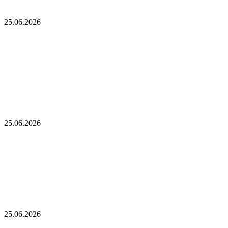
разработчиков альткоинов, ориентированных на управление
государством, за последний месяц!
25.06.2026
Опубликован список наиболее популярных
среди разработчиков альткоинов,
ориентированных на управление государством,
за последний месяц!
Генеральный директор Kalshi исключает возможность
проведения IPO в 2026 году, несмотря на годовой доход в 2
миллиарда долларов
25.06.2026
Генеральный директор Kalshi исключает
возможность проведения IPO в 2026 году,
несмотря на годовой доход в 2 миллиарда
долларов
Биткойн проходит «стресс-тест» на отметке 55 тыс. долларов:
в отчете 10x Research отмечено несколько медвежьих сигналов
25.06.2026