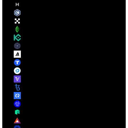
Hedera
(HBAR)
$ 0.069047
Cronos
(CRO)
$ 0.056823
OKB
(OKB)
$ 77.64
Ethereum Classic
(ETC)
$ 6.93
KuCoin
(KCS)
$ 6.80
Cosmos Hub
(ATOM)
$ 1.56
Algorand
(ALGO)
$ 0.084334
TrueUSD
(TUSD)
$ 0.997566
Dash
(DASH)
$ 33.86
VeChain
(VET)
$ 0.004689
Tezos
(XTZ)
$ 0.247455
Decred
(DCR)
$ 11.00
IOTA
(IOTA)
$ 0.036844
NEO
(NEO)
$ 1.89
Basic Attention
(BAT)
$ 0.084157