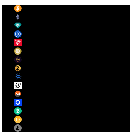
Bitcoin
(BTC)
$ 62,013.00
Ethereum
(ETH)
$ 1,740.83
Tether
(USDT)
$ 0.999132
USDC
(USDC)
$ 0.999925
TRON
(TRX)
$ 0.327570
Dogecoin
(DOGE)
$ 0.071912
LEO Token
(LEO)
$ 9.44
Zcash
(ZEC)
$ 463.07
Cardano
(ADA)
$ 0.166882
Stellar
(XLM)
$ 0.181576
Monero
(XMR)
$ 321.61
Chainlink
(LINK)
$ 7.60
Bitcoin Cash
(BCH)
$ 232.12
Dai
(DAI)
$ 0.999578
Litecoin
(LTC)
$ 43.66