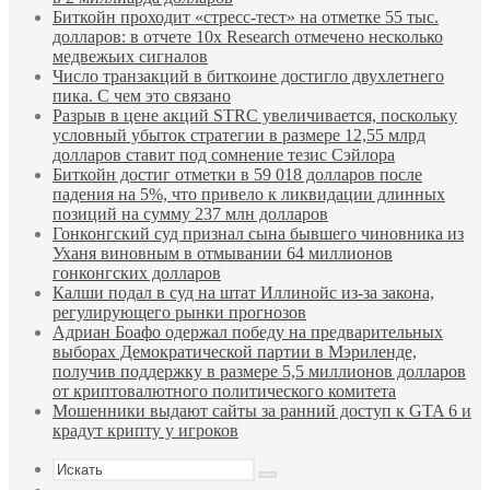
Биткойн проходит «стресс-тест» на отметке 55 тыс.
долларов: в отчете 10x Research отмечено несколько
медвежьих сигналов
Число транзакций в биткоине достигло двухлетнего
пика. С чем это связано
Разрыв в цене акций STRC увеличивается, поскольку
условный убыток стратегии в размере 12,55 млрд
долларов ставит под сомнение тезис Сэйлора
Биткойн достиг отметки в 59 018 долларов после
падения на 5%, что привело к ликвидации длинных
позиций на сумму 237 млн долларов
Гонконгский суд признал сына бывшего чиновника из
Уханя виновным в отмывании 64 миллионов
гонконгских долларов
Калши подал в суд на штат Иллинойс из-за закона,
регулирующего рынки прогнозов
Адриан Боафо одержал победу на предварительных
выборах Демократической партии в Мэриленде,
получив поддержку в размере 5,5 миллионов долларов
от криптовалютного политического комитета
Мошенники выдают сайты за ранний доступ к GTA 6 и
крадут крипту у игроков
Искать
Sidebar