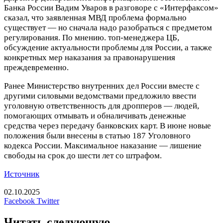
Банка России Вадим Уваров в разговоре с «Интерфаксом»
сказал, что заявленная МВД проблема формально
существует — но сначала надо разобраться с предметом
регулирования. По мнению. топ-менеджера ЦБ,
обсуждение актуальности проблемы для России, а также
конкретных мер наказания за правонарушения
преждевременно.
Ранее Министерство внутренних дел России вместе с
другими силовыми ведомствами предложило ввести
уголовную ответственность для дропперов — людей,
помогающих отмывать и обналичивать денежные
средства через передачу банковских карт. В июне новые
положения были внесены в статью 187 Уголовного
кодекса России. Максимальное наказание — лишение
свободы на срок до шести лет со штрафом.
Источник
02.10.2025
LinkedIn
Tumblr
Reddit
Вконтакте
Одноклассники
Skype
Messenger
Messenger
WhatsApp
Telegram
Viber
Line
Печатать
Facebook
Twitter
Читать следующую