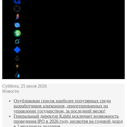
Qtum
(QTUM)
$ 0.683277
0x Protocol
(ZRX)
$ 0.084999
Ravencoin
(RVN)
$ 0.003677
Ontology
(ONT)
$ 0.045506
Pax Dollar
(USDP)
$ 0.999440
ICON
(ICX)
$ 0.023978
Waves
(WAVES)
$ 0.257230
Lisk
(LSK)
$ 0.084195
Bitcoin Diamond
(BCD)
$ 0.061182
Huobi
(HT)
$ 0.079817
Суббота, 25 июля 2026
Новости
Опубликован список наиболее популярных среди
разработчиков альткоинов, ориентированных на
управление государством, за последний месяц!
Генеральный директор Kalshi исключает возможность
проведения IPO в 2026 году, несмотря на годовой доход
в 2 миллиарда долларов