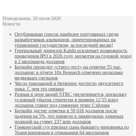
Bitcoin
$ 62,013.00
Ethereum
$ 1,740.83
(BTC)
(ETH)
Понедельник, 20 июля 2026
Новости
Опубликован список наиболее популярных среди
разработчиков альткоинов, ориентированных на
управление государством, за последний месяц!
Генеральный директор Kalshi исключает возможность
проведения IPO в 2026 году, несмотря на годовой доход
в 2 миллиарда долларов
Биткойн проходит «стресс-тест» на отметке 55 тыс.
долларов: в отчете 10x Research отмечено несколько
медвежьих сигналов
Число транзакций в биткоине достигло двухлетнего
пика. С чем это связано
Разрыв в цене акций STRC увеличивается, поскольку
условный убыток стратегии в размере 12,55 млрд
долларов ставит под сомнение тезис Сэйлора
Биткойн достиг отметки в 59 018 долларов после
падения на 5%, что привело к ликвидации длинных
позиций на сумму 237 млн долларов
Гонконгский суд признал сына бывшего чиновника из
Уханя виновным в отмывании 64 миллионов