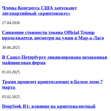
2024
Конгресса
года
США
Члены Конгресса США запускают
запускают
двухпартийный «криптококус»
двухпартийный
«криптококус»
Снижение
27.04.2026
стоимости
токена
Снижение стоимости токена Official Trump
Official
продолжается, несмотря на ужин в Мар-а-Лаго
Trump
продолжается,
В
30.06.2025
несмотря
Санкт-
на
Петербурге
В Санкт-Петербурге ликвидирована незаконная
ужин
ликвидирована
майнинговая ферма
в
незаконная
Мар-
майнинговая
а-
Трамп
01.03.2025
ферма
Лаго
проведет
криптосаммит
Трамп проведет криптосаммит в Белом доме 7
в
марта
Белом
доме
DeepSeek
05.02.2025
7
R1:
марта
влияние
DeepSeek R1: влияние на криптовалютный
на