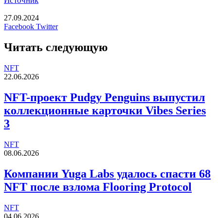
Источник
27.09.2024
LinkedIn
Tumblr
Reddit
Вконтакте
Одноклассники
Skype
Messenger
Messenger
WhatsApp
Telegram
Viber
Line
Печатать
Facebook
Twitter
Читать следующую
NFT
22.06.2026
NFT-проект Pudgy Penguins выпустил
коллекционные карточки Vibes Series
3
NFT
08.06.2026
Компании Yuga Labs удалось спасти 68
NFT после взлома Flooring Protocol
NFT
04.06.2026