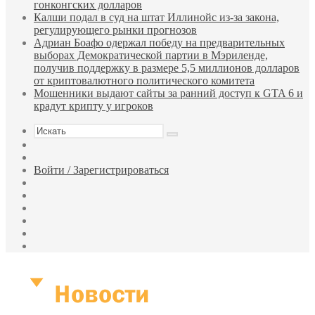
гонконгских долларов
Калши подал в суд на штат Иллинойс из-за закона,
регулирующего рынки прогнозов
Адриан Боафо одержал победу на предварительных
выборах Демократической партии в Мэриленде,
получив поддержку в размере 5,5 миллионов долларов
от криптовалютного политического комитета
Мошенники выдают сайты за ранний доступ к GTA 6 и
крадут крипту у игроков
Искать
Sidebar
Случайная
статья
Войти / Зарегистрироваться
RSS
WhatsApp
Telegram
Одноклассники
vk.com
YouTube