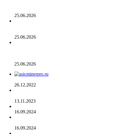
долларов: в отчете 10x Research отмечено несколько
медвежьих сигналов
25.06.2026
Число транзакций в биткоине достигло двухлетнего
пика. С чем это связано
25.06.2026
Разрыв в цене акций STRC увеличивается, поскольку
условный убыток стратегии в размере 12,55 млрд
долларов ставит под сомнение тезис Сэйлора
25.06.2026
AsicMinerPRO.ru – Современный майнинг-отель
26.12.2022
CommEX добавляет поддержку российских рублей для
ввода и вывода средств
13.11.2023
Cardano достигла рубежа в 96 млн транзакций
16.09.2024
Binance объявила о листинге трех мемкоинов
16.09.2024