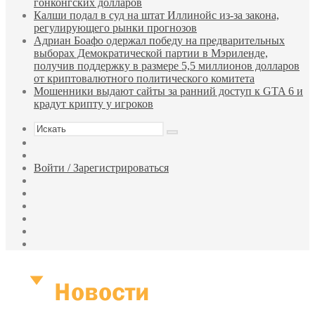
гонконгских долларов
Калши подал в суд на штат Иллинойс из-за закона,
регулирующего рынки прогнозов
Адриан Боафо одержал победу на предварительных
выборах Демократической партии в Мэриленде,
получив поддержку в размере 5,5 миллионов долларов
от криптовалютного политического комитета
Мошенники выдают сайты за ранний доступ к GTA 6 и
крадут крипту у игроков
Искать
Sidebar
Случайная
статья
Войти / Зарегистрироваться
RSS
WhatsApp
Telegram
Одноклассники
vk.com
YouTube