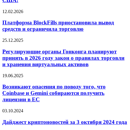
США!
снижений
процентных
Платформа
ставок
12.02.2026
BlockFills
оно
приостановила
ожидает,
Платформа BlockFills приостановила вывод
вывод
а
средств и ограничила торговлю
средств
также
и ограничила
свои
Регулирующие
25.12.2025
торговлю
прогнозы
органы
по
Гонконга
Регулирующие органы Гонконга планируют
экономике
планируют
принять в 2026 году закон о правилах торговли
США!
принять
и хранения виртуальных активов
в
2026
Возникают
19.06.2025
году
опасения
закон
по
Возникают опасения по поводу того, что
о
поводу
правилах
Coinbase и Gemini собираются получить
того,
торговли
лицензии в ЕС
что
и
Coinbase
хранения
Дайджест
03.10.2024
и
виртуальных
криптоновостей
Gemini
активов
за
Дайджест криптоновостей за 3 октября 2024 года
собираются
3
получить