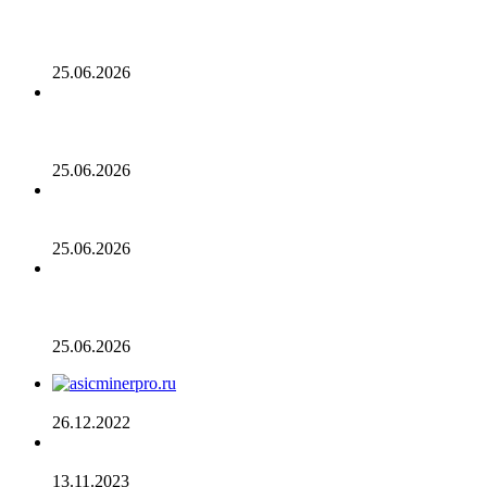
Генеральный директор Kalshi исключает возможность
проведения IPO в 2026 году, несмотря на годовой доход
в 2 миллиарда долларов
25.06.2026
Биткойн проходит «стресс-тест» на отметке 55 тыс.
долларов: в отчете 10x Research отмечено несколько
медвежьих сигналов
25.06.2026
Число транзакций в биткоине достигло двухлетнего
пика. С чем это связано
25.06.2026
Разрыв в цене акций STRC увеличивается, поскольку
условный убыток стратегии в размере 12,55 млрд
долларов ставит под сомнение тезис Сэйлора
25.06.2026
AsicMinerPRO.ru – Современный майнинг-отель
26.12.2022
CommEX добавляет поддержку российских рублей для
ввода и вывода средств
13.11.2023