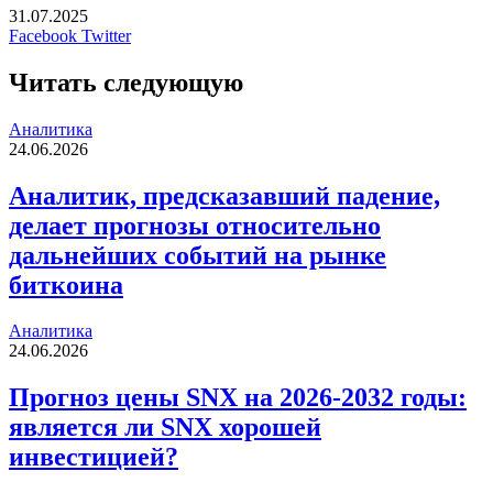
31.07.2025
LinkedIn
Tumblr
Reddit
Вконтакте
Одноклассники
Skype
Messenger
Messenger
WhatsApp
Telegram
Viber
Line
Печатать
Facebook
Twitter
Читать следующую
Аналитика
24.06.2026
Аналитик, предсказавший падение,
делает прогнозы относительно
дальнейших событий на рынке
биткоина
Аналитика
24.06.2026
Прогноз цены SNX на 2026-2032 годы:
является ли SNX хорошей
инвестицией?