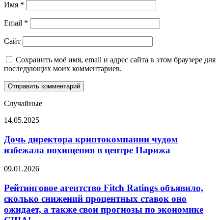
Имя
*
Email
*
Сайт
Сохранить моё имя, email и адрес сайта в этом браузере для
последующих моих комментариев.
Случайные
Дочь
14.05.2025
директора
криптокомпании
Дочь директора криптокомпании чудом
чудом
избежала похищения в центре Парижа
избежала
похищения
Рейтинговое
09.01.2026
в
агентство
центре
Fitch
Рейтинговое агентство Fitch Ratings объявило,
Парижа
Ratings
сколько снижений процентных ставок оно
объявило,
ожидает, а также свои прогнозы по экономике
сколько