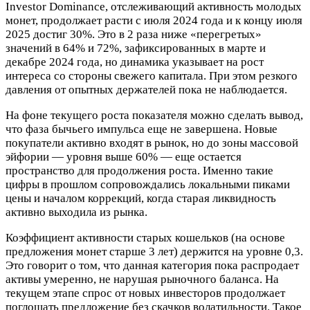
Investor Dominance, отслеживающий активность молодых
монет, продолжает расти с июля 2024 года и к концу июля
2025 достиг 30%. Это в 2 раза ниже «перегретых»
значений в 64% и 72%, зафиксированных в марте и
декабре 2024 года, но динамика указывает на рост
интереса со стороны свежего капитала. При этом резкого
давления от опытных держателей пока не наблюдается.
На фоне текущего роста показателя можно сделать вывод,
что фаза бычьего импульса еще не завершена. Новые
покупатели активно входят в рынок, но до зоны массовой
эйфории — уровня выше 60% — еще остается
пространство для продолжения роста. Именно такие
цифры в прошлом сопровождались локальными пиками
цены и началом коррекций, когда старая ликвидность
активно выходила из рынка.
Коэффициент активности старых кошельков (на основе
предложения монет старше 3 лет) держится на уровне 0,3.
Это говорит о том, что данная категория пока распродает
активы умеренно, не нарушая рыночного баланса. На
текущем этапе спрос от новых инвесторов продолжает
поглощать предложение без скачков волатильности. Такое