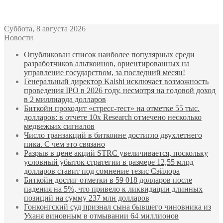
Bitcoin
$ 62,013.00
Ethereum
$ 1,740.83
(BTC)
(ETH)
Суббота, 8 августа 2026
Новости
Опубликован список наиболее популярных среди
разработчиков альткоинов, ориентированных на
управление государством, за последний месяц!
Генеральный директор Kalshi исключает возможность
проведения IPO в 2026 году, несмотря на годовой доход
в 2 миллиарда долларов
Биткойн проходит «стресс-тест» на отметке 55 тыс.
долларов: в отчете 10x Research отмечено несколько
медвежьих сигналов
Число транзакций в биткоине достигло двухлетнего
пика. С чем это связано
Разрыв в цене акций STRC увеличивается, поскольку
условный убыток стратегии в размере 12,55 млрд
долларов ставит под сомнение тезис Сэйлора
Биткойн достиг отметки в 59 018 долларов после
падения на 5%, что привело к ликвидации длинных
позиций на сумму 237 млн долларов
Гонконгский суд признал сына бывшего чиновника из
Уханя виновным в отмывании 64 миллионов