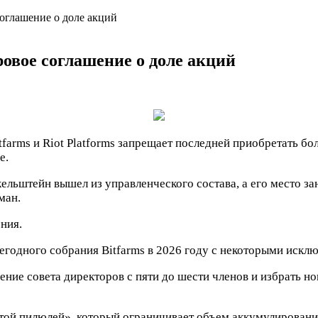
 соглашение о доле акций
ровое соглашение о доле акций
rms и Riot Platforms запрещает последней приобретать бол
е.
ельштейн вышел из управленческого состава, а его место за
ман.
ния.
егодного собрания Bitfarms в 2026 году с некоторыми искл
ние совета директоров с пяти до шести членов и избрать н
той пилюлей», который ограничивает объем аккумулировани