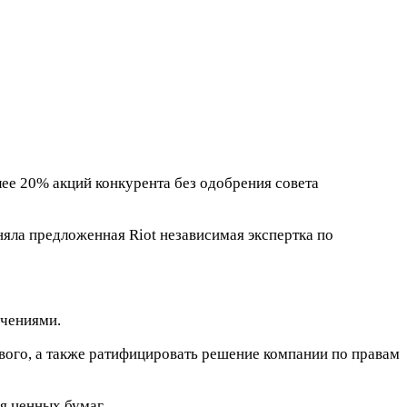
ее 20% акций конкурента без одобрения совета
няла предложенная Riot независимая экспертка по
ючениями.
ового, а также ратифицировать решение компании по правам
я ценных бумаг.