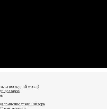
м, за последний месяц!
да долларов
ов
од сомнение тезис Сэйлора
37 млн долларов