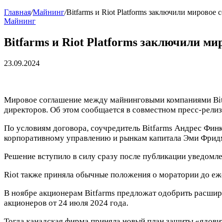
Главная
/
Майнинг
/
Bitfarms и Riot Platforms заключили мировое
Майнинг
Bitfarms и Riot Platforms заключили ми
23.09.2024
Мировое соглашение между майнинговыми компаниями Bitfa
директоров. Об этом сообщается в совместном пресс-релиз
По условиям договора, соучредитель Bitfarms Андрес Финк
корпоративному управлению и рынкам капитала Эми Фрид
Решение вступило в силу сразу после публикации уведомле
Riot также приняла обычные положения о моратории до еж
В ноябре акционерам Bitfarms предложат одобрить расшире
акционеров от 24 июля 2024 года.
Тогда канадская фирма приняла новый план защиты «ядови