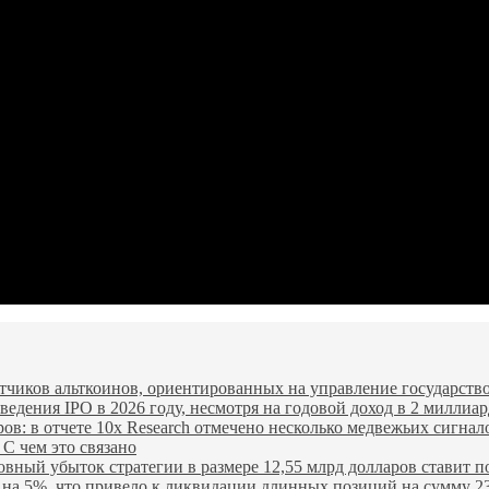
чиков альткоинов, ориентированных на управление государство
едения IPO в 2026 году, несмотря на годовой доход в 2 миллиар
ров: в отчете 10x Research отмечено несколько медвежьих сигнал
 С чем это связано
овный убыток стратегии в размере 12,55 млрд долларов ставит п
я на 5%, что привело к ликвидации длинных позиций на сумму 2