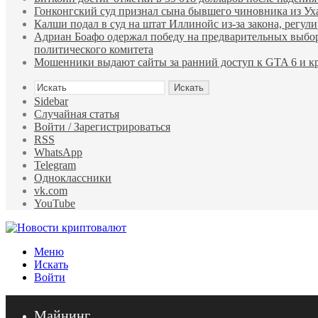
Гонконгский суд признал сына бывшего чиновника из У
Калши подал в суд на штат Иллинойс из-за закона, регу
Адриан Боафо одержал победу на предварительных выбор
политического комитета
Мошенники выдают сайты за ранний доступ к GTA 6 и кр
Искать
Sidebar
Случайная статья
Войти / Зарегистрироваться
RSS
WhatsApp
Telegram
Одноклассники
vk.com
YouTube
Меню
Искать
Войти
Майнинг