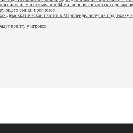
ханя виновным в отмывании 64 миллионов гонконгских долларо
лирующего рынки прогнозов
ах Демократической партии в Мэриленде, получив поддержку в 
адут крипту у игроков