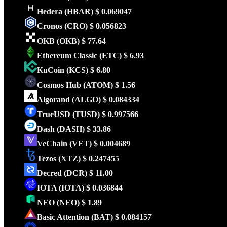
Hedera
(HBAR)
$ 0.069047
Cronos
(CRO)
$ 0.056823
OKB
(OKB)
$ 77.64
Ethereum Classic
(ETC)
$ 6.93
KuCoin
(KCS)
$ 6.80
Cosmos Hub
(ATOM)
$ 1.56
Algorand
(ALGO)
$ 0.084334
TrueUSD
(TUSD)
$ 0.997566
Dash
(DASH)
$ 33.86
VeChain
(VET)
$ 0.004689
Tezos
(XTZ)
$ 0.247455
Decred
(DCR)
$ 11.00
IOTA
(IOTA)
$ 0.036844
NEO
(NEO)
$ 1.89
Basic Attention
(BAT)
$ 0.084157