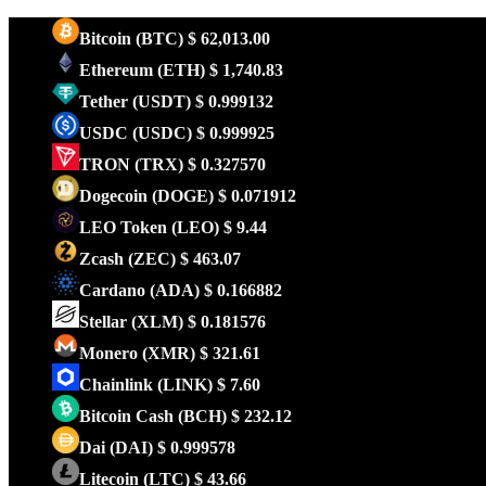
Bitcoin
(BTC)
$ 62,013.00
Ethereum
(ETH)
$ 1,740.83
Tether
(USDT)
$ 0.999132
USDC
(USDC)
$ 0.999925
TRON
(TRX)
$ 0.327570
Dogecoin
(DOGE)
$ 0.071912
LEO Token
(LEO)
$ 9.44
Zcash
(ZEC)
$ 463.07
Cardano
(ADA)
$ 0.166882
Stellar
(XLM)
$ 0.181576
Monero
(XMR)
$ 321.61
Chainlink
(LINK)
$ 7.60
Bitcoin Cash
(BCH)
$ 232.12
Dai
(DAI)
$ 0.999578
Litecoin
(LTC)
$ 43.66