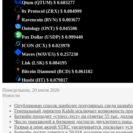
Qtum
(QTUM)
$ 0.683277
0x Protocol
(ZRX)
$ 0.084999
Ravencoin
(RVN)
$ 0.003677
Ontology
(ONT)
$ 0.045506
Pax Dollar
(USDP)
$ 0.999440
ICON
(ICX)
$ 0.023978
Waves
(WAVES)
$ 0.257230
Lisk
(LSK)
$ 0.084195
Bitcoin Diamond
(BCD)
$ 0.061182
Huobi
(HT)
$ 0.079817
Понедельник, 20 июля 2026
Новости
Опубликован список наиболее популярных среди разработ
Генеральный директор Kalshi исключает возможность пров
Биткойн проходит «стресс-тест» на отметке 55 тыс. долла
Число транзакций в биткоине достигло двухлетнего пика.
Разрыв в цене акций STRC увеличивается, поскольку усл
Биткойн достиг отметки в 59 018 долларов после падени