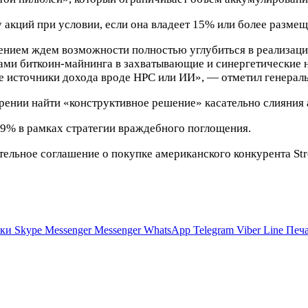
ку акций при условии, если она владеет 15% или более разм
рпением ждем возможности полностью углубиться в реализац
ми биткоин-майнинга в захватывающие и синергетические но
ые источники дохода вроде
HPC
или ИИ», — отметил генераль
рении найти «конструктивное решение» касательно слияния
18,9% в рамках стратегии враждебного поглощения.
ельное соглашение о покупке американского конкурента Stro
ики
Skype
Messenger
Messenger
WhatsApp
Telegram
Viber
Line
Печа