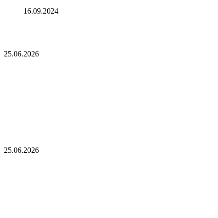
для макрорынка
16.09.2024
Опубликован список наиболее популярных среди
разработчиков альткоинов, ориентированных на управление
государством, за последний месяц!
25.06.2026
Опубликован список наиболее популярных
среди разработчиков альткоинов,
ориентированных на управление государством,
за последний месяц!
Генеральный директор Kalshi исключает возможность
проведения IPO в 2026 году, несмотря на годовой доход в 2
миллиарда долларов
25.06.2026
Генеральный директор Kalshi исключает
возможность проведения IPO в 2026 году,
несмотря на годовой доход в 2 миллиарда
долларов