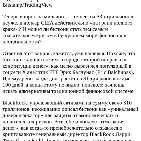
Bitstamp/TradingView
Теперь вопрос на миллион — точнее, на $35 триллионов:
неужели доллар США действительно «на грани полного
краха»? И может ли биткоин стать тем самым
спасательным кругом в бушующем море финансовой
нестабильности?
Ответ на этот вопрос, кажется, уже нашелся. Похоже, что
биткоин становится чем-то вроде «второй поправки к
конституции денег», как метко выразился популярный в
соцсети X аналитик ETF Эрик Балчунас (Eric Balchunas).
И немудрено: когда долг растет на $1 триллион каждые
100 дней, а конца этому не видно, поневоле начнешь
искать альтернативы традиционной финансовой системе.
BlackRock, управляющий активами на сумму около $10
триллионов, неожиданно описал биткоин как «уникальный
диверсификатор» для защиты от экономических и
политических рисков. Вот тебе и «индекс отмывания
денег», как когда-то пренебрежительно отзывался о
криптовалюте генеральный директор BlackRock Ларри
Финк (Larry Fink). Теперь он признает, что был «неправ»