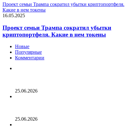
Проект семьи Трампа сократил убытки криптопортфеля.
Какие в нем токены
16.05.2025
Проект семьи Трампа сократил убытки
криптопортфеля. Какие в нем токены
Новые
Популярные
Комментарии
Опубликован список наиболее популярных среди
разработчиков альткоинов, ориентированных на
управление государством, за последний месяц!
25.06.2026
Генеральный директор Kalshi исключает возможность
проведения IPO в 2026 году, несмотря на годовой доход
в 2 миллиарда долларов
25.06.2026
Биткойн проходит «стресс-тест» на отметке 55 тыс.
долларов: в отчете 10x Research отмечено несколько