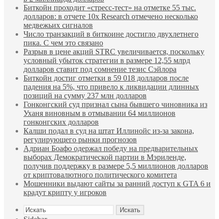
Биткойн проходит «стресс-тест» на отметке 55 тыс.
долларов: в отчете 10x Research отмечено несколько
медвежьих сигналов
Число транзакций в биткоине достигло двухлетнего
пика. С чем это связано
Разрыв в цене акций STRC увеличивается, поскольку
условный убыток стратегии в размере 12,55 млрд
долларов ставит под сомнение тезис Сэйлора
Биткойн достиг отметки в 59 018 долларов после
падения на 5%, что привело к ликвидации длинных
позиций на сумму 237 млн долларов
Гонконгский суд признал сына бывшего чиновника из
Уханя виновным в отмывании 64 миллионов
гонконгских долларов
Калши подал в суд на штат Иллинойс из-за закона,
регулирующего рынки прогнозов
Адриан Боафо одержал победу на предварительных
выборах Демократической партии в Мэриленде,
получив поддержку в размере 5,5 миллионов долларов
от криптовалютного политического комитета
Мошенники выдают сайты за ранний доступ к GTA 6 и
крадут крипту у игроков
Искать