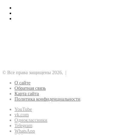
Как стоит заказать сегодня кондиционеры
1хБет: бонус 1X200VIP на 32500 RUB
Отводы ПНД для строителей
Рубрики
Альткоины
GameFi
DeFi
NFT
ICO
Аналитика
Биткоин
Безопасность
Регулирование
Майнинг
Прочее
Метавселенные
Рынок
Финансы
Эфириум
© Все права защищены 2026, |
О сайте
Обратная связь
Карта сайта
Политика конфиденциальности
YouTube
vk.com
Одноклассники
Telegram
WhatsApp