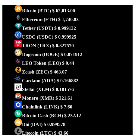
Bitcoin
(BTC)
$ 62,013.00
Ethereum
(ETH)
$ 1,740.83
Tether
(USDT)
$ 0.999132
USDC
(USDC)
$ 0.999925
TRON
(TRX)
$ 0.327570
Dogecoin
(DOGE)
$ 0.071912
LEO Token
(LEO)
$ 9.44
Zcash
(ZEC)
$ 463.07
Cardano
(ADA)
$ 0.166882
Stellar
(XLM)
$ 0.181576
Monero
(XMR)
$ 321.61
Chainlink
(LINK)
$ 7.60
Bitcoin Cash
(BCH)
$ 232.12
Dai
(DAI)
$ 0.999578
Litecoin
(LTC)
$ 43.66