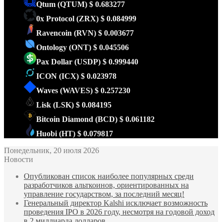
Qtum
(QTUM)
$ 0.683277
0x Protocol
(ZRX)
$ 0.084999
Ravencoin
(RVN)
$ 0.003677
Ontology
(ONT)
$ 0.045506
Pax Dollar
(USDP)
$ 0.999440
ICON
(ICX)
$ 0.023978
Waves
(WAVES)
$ 0.257230
Lisk
(LSK)
$ 0.084195
Bitcoin Diamond
(BCD)
$ 0.061182
Huobi
(HT)
$ 0.079817
Понедельник, 20 июля 2026
Новости
Опубликован список наиболее популярных среди
разработчиков альткоинов, ориентированных на
управление государством, за последний месяц!
Генеральный директор Kalshi исключает возможность
проведения IPO в 2026 году, несмотря на годовой доход
в 2 миллиарда долларов