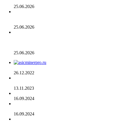
медвежьих сигналов
25.06.2026
Число транзакций в биткоине достигло двухлетнего
пика. С чем это связано
25.06.2026
Разрыв в цене акций STRC увеличивается, поскольку
условный убыток стратегии в размере 12,55 млрд
долларов ставит под сомнение тезис Сэйлора
25.06.2026
AsicMinerPRO.ru – Современный майнинг-отель
26.12.2022
CommEX добавляет поддержку российских рублей для
ввода и вывода средств
13.11.2023
Cardano достигла рубежа в 96 млн транзакций
16.09.2024
Binance объявила о листинге трех мемкоинов
16.09.2024
Эксперты не считают покушение на Трампа событием