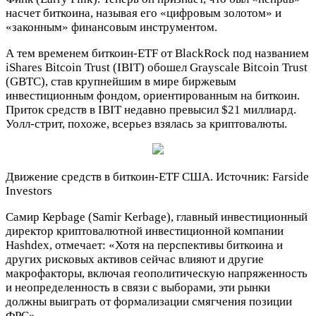
насчет биткоина, называя его «цифровым золотом» и
«законным» финансовым инструментом.
А тем временем биткоин-ETF от BlackRock под названием
iShares Bitcoin Trust (IBIT) обошел Grayscale Bitcoin Trust
(GBTC), став крупнейшим в мире биржевым
инвестиционным фондом, ориентированным на биткоин.
Приток средств в IBIT недавно превысил $21 миллиард.
Уолл-стрит, похоже, всерьез взялась за криптовалюты.
Движение средств в биткоин-ETF США. Источник: Farside
Investors
Самир Керbage (Samir Kerbage), главный инвестиционный
директор криптовалютной инвестиционной компании
Hashdex, отмечает: «Хотя на перспективы биткоина и
других рисковых активов сейчас влияют и другие
макрофакторы, включая геополитическую напряженность
и неопределенность в связи с выборами, эти рынки
должны выиграть от формализации смягчения позиции
ФРС».