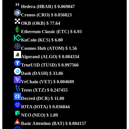
Hedera
(HBAR)
$ 0.069047
Cronos
(CRO)
$ 0.056823
OKB
(OKB)
$ 77.64
Ethereum Classic
(ETC)
$ 6.93
KuCoin
(KCS)
$ 6.80
Cosmos Hub
(ATOM)
$ 1.56
Algorand
(ALGO)
$ 0.084334
TrueUSD
(TUSD)
$ 0.997566
Dash
(DASH)
$ 33.86
VeChain
(VET)
$ 0.004689
Tezos
(XTZ)
$ 0.247455
Decred
(DCR)
$ 11.00
IOTA
(IOTA)
$ 0.036844
NEO
(NEO)
$ 1.89
Basic Attention
(BAT)
$ 0.084157