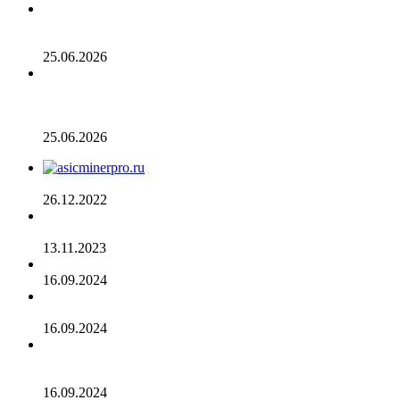
Число транзакций в биткоине достигло двухлетнего
пика. С чем это связано
25.06.2026
Разрыв в цене акций STRC увеличивается, поскольку
условный убыток стратегии в размере 12,55 млрд
долларов ставит под сомнение тезис Сэйлора
25.06.2026
AsicMinerPRO.ru – Современный майнинг-отель
26.12.2022
CommEX добавляет поддержку российских рублей для
ввода и вывода средств
13.11.2023
Cardano достигла рубежа в 96 млн транзакций
16.09.2024
Binance объявила о листинге трех мемкоинов
16.09.2024
Эксперты не считают покушение на Трампа событием
для макрорынка
16.09.2024