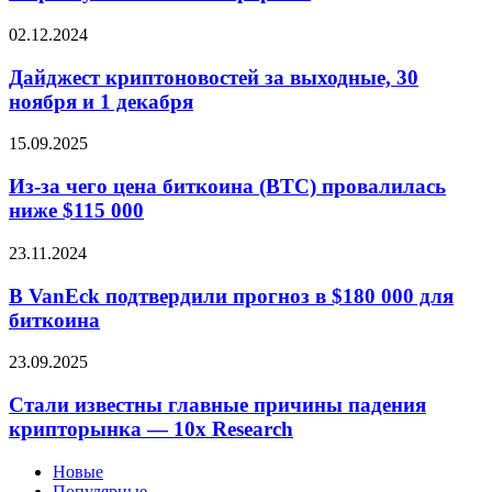
мы
наблюдаем
Дайджест
02.12.2024
прорыв,
криптоновостей
встряску
за
Дайджест криптоновостей за выходные, 30
или
выходные,
ноября и 1 декабря
ложный
30
прорыв?
ноября
Из-
15.09.2025
и
за
1
чего
Из-за чего цена биткоина (BTC) провалилась
декабря
цена
ниже $115 000
биткоина
(BTC)
В
23.11.2024
провалилась
VanEck
ниже
подтвердили
В VanEck подтвердили прогноз в $180 000 для
$115
прогноз
биткоина
000
в
$180
Стали
23.09.2025
000
известны
для
главные
Стали известны главные причины падения
биткоина
причины
крипторынка — 10x Research
падения
крипторынка
Новые
—
Популярные