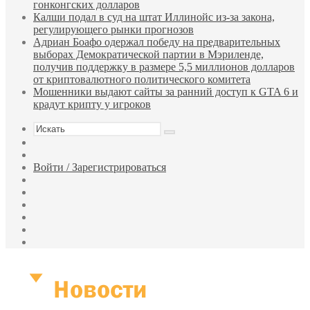
гонконгских долларов
Калши подал в суд на штат Иллинойс из-за закона,
регулирующего рынки прогнозов
Адриан Боафо одержал победу на предварительных
выборах Демократической партии в Мэриленде,
получив поддержку в размере 5,5 миллионов долларов
от криптовалютного политического комитета
Мошенники выдают сайты за ранний доступ к GTA 6 и
крадут крипту у игроков
Искать
Sidebar
Случайная
статья
Войти / Зарегистрироваться
RSS
WhatsApp
Telegram
Одноклассники
vk.com
YouTube