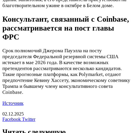
благотворительном ужине в октябре в Белом доме.
Консультант, связанный с Coinbase,
рассматривается на пост главы
ФРС
Срок полномочий Джерома Пауэлла на посту
председателя Федеральной резервной системы США
истекает в мае 2026 года. В качестве возможных
претендентов рассматриваются несколько кандидатов.
Такие прогнозные платформы, как Polymarket, отдают
предпочтение Кевину Хассету, экономическому советнику
Трампа и бывшему члену консультативного совета
Coinbase.
Источник
02.12.2025
LinkedIn
Tumblr
Reddit
Вконтакте
Одноклассники
Skype
Messenger
Messenger
WhatsApp
Telegram
Viber
Line
Печатать
Facebook
Twitter
Читать следующую