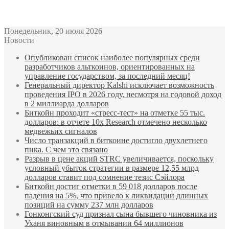
Bitcoin
$ 62,013.00
Ethereum
$ 1,740.83
(BTC)
(ETH)
Понедельник, 20 июля 2026
Новости
Опубликован список наиболее популярных среди
разработчиков альткоинов, ориентированных на
управление государством, за последний месяц!
Генеральный директор Kalshi исключает возможность
проведения IPO в 2026 году, несмотря на годовой доход
в 2 миллиарда долларов
Биткойн проходит «стресс-тест» на отметке 55 тыс.
долларов: в отчете 10x Research отмечено несколько
медвежьих сигналов
Число транзакций в биткоине достигло двухлетнего
пика. С чем это связано
Разрыв в цене акций STRC увеличивается, поскольку
условный убыток стратегии в размере 12,55 млрд
долларов ставит под сомнение тезис Сэйлора
Биткойн достиг отметки в 59 018 долларов после
падения на 5%, что привело к ликвидации длинных
позиций на сумму 237 млн долларов
Гонконгский суд признал сына бывшего чиновника из
Уханя виновным в отмывании 64 миллионов