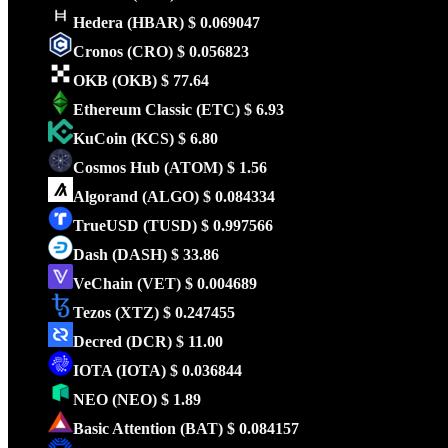
Hedera
(HBAR)
$ 0.069047
Cronos
(CRO)
$ 0.056823
OKB
(OKB)
$ 77.64
Ethereum Classic
(ETC)
$ 6.93
KuCoin
(KCS)
$ 6.80
Cosmos Hub
(ATOM)
$ 1.56
Algorand
(ALGO)
$ 0.084334
TrueUSD
(TUSD)
$ 0.997566
Dash
(DASH)
$ 33.86
VeChain
(VET)
$ 0.004689
Tezos
(XTZ)
$ 0.247455
Decred
(DCR)
$ 11.00
IOTA
(IOTA)
$ 0.036844
NEO
(NEO)
$ 1.89
Basic Attention
(BAT)
$ 0.084157