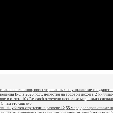
чиков альткоинов, ориентированных на управление государство
едения IPO в 2026 году, несмотря на годовой доход в 2 миллиар
ров: в отчете 10x Research отмечено несколько медвежьих сигнал
 С чем это связано
овный убыток стратегии в размере 12,55 млрд долларов ставит п
я на 5%, что привело к ликвидации длинных позиций на сумму 2