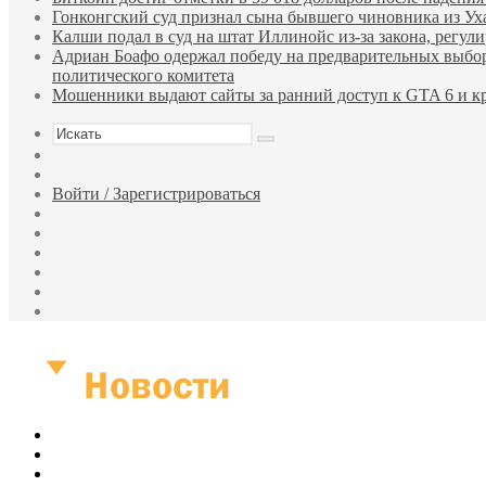
Гонконгский суд признал сына бывшего чиновника из У
Калши подал в суд на штат Иллинойс из-за закона, регу
Адриан Боафо одержал победу на предварительных выбор
политического комитета
Мошенники выдают сайты за ранний доступ к GTA 6 и кр
Искать
Sidebar
Случайная
статья
Войти / Зарегистрироваться
RSS
WhatsApp
Telegram
Одноклассники
vk.com
YouTube
Меню
Искать
Войти