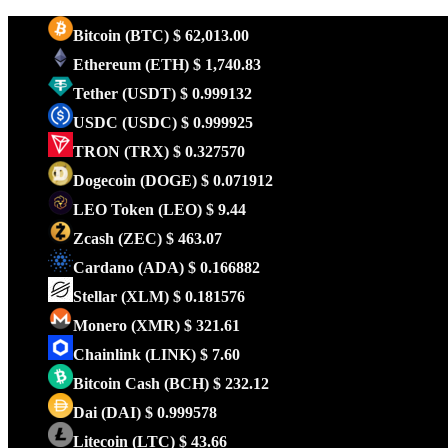
Bitcoin
(BTC)
$ 62,013.00
Ethereum
(ETH)
$ 1,740.83
Tether
(USDT)
$ 0.999132
USDC
(USDC)
$ 0.999925
TRON
(TRX)
$ 0.327570
Dogecoin
(DOGE)
$ 0.071912
LEO Token
(LEO)
$ 9.44
Zcash
(ZEC)
$ 463.07
Cardano
(ADA)
$ 0.166882
Stellar
(XLM)
$ 0.181576
Monero
(XMR)
$ 321.61
Chainlink
(LINK)
$ 7.60
Bitcoin Cash
(BCH)
$ 232.12
Dai
(DAI)
$ 0.999578
Litecoin
(LTC)
$ 43.66