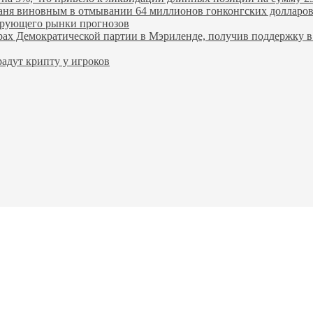
ханя виновным в отмывании 64 миллионов гонконгских долларо
лирующего рынки прогнозов
ах Демократической партии в Мэриленде, получив поддержку в 
адут крипту у игроков