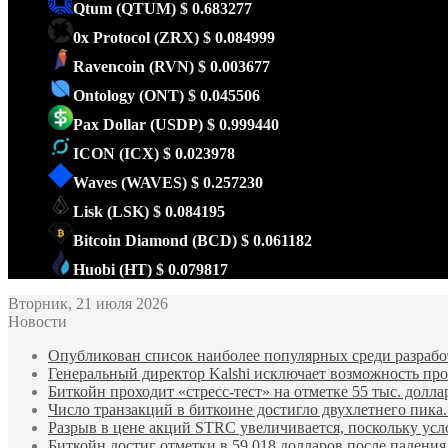
Qtum
(QTUM)
$ 0.683277
0x Protocol
(ZRX)
$ 0.084999
Ravencoin
(RVN)
$ 0.003677
Ontology
(ONT)
$ 0.045506
Pax Dollar
(USDP)
$ 0.999440
ICON
(ICX)
$ 0.023978
Waves
(WAVES)
$ 0.257230
Lisk
(LSK)
$ 0.084195
Bitcoin Diamond
(BCD)
$ 0.061182
Huobi
(HT)
$ 0.079817
Вторник, 21 июля 2026
Новости
Опубликован список наиболее популярных среди разработ
Генеральный директор Kalshi исключает возможность пров
Биткойн проходит «стресс-тест» на отметке 55 тыс. долла
Число транзакций в биткоине достигло двухлетнего пика.
Разрыв в цене акций STRC увеличивается, поскольку усл
Биткойн достиг отметки в 59 018 долларов после падени