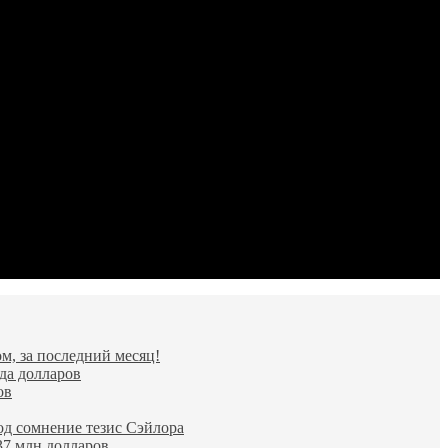
м, за последний месяц!
да долларов
ов
од сомнение тезис Сэйлора
37 млн долларов