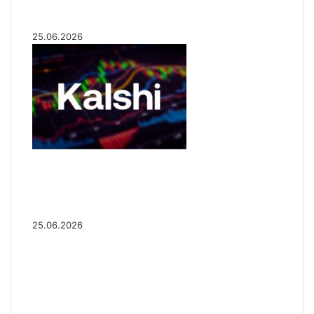
управление государством, за последний
месяц!
25.06.2026
Генеральный директор Kalshi исключает
возможность проведения IPO в 2026
году, несмотря на годовой доход в 2
миллиарда долларов
25.06.2026
Биткойн проходит «стресс-тест» на
отметке 55 тыс. долларов: в отчете 10x
Research отмечено несколько
медвежьих сигналов