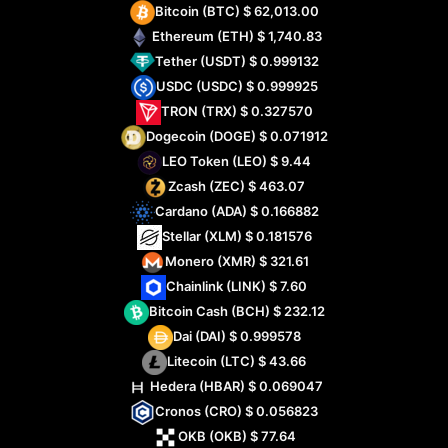
Bitcoin
(BTC)
$ 62,013.00
Ethereum
(ETH)
$ 1,740.83
Tether
(USDT)
$ 0.999132
USDC
(USDC)
$ 0.999925
TRON
(TRX)
$ 0.327570
Dogecoin
(DOGE)
$ 0.071912
LEO Token
(LEO)
$ 9.44
Zcash
(ZEC)
$ 463.07
Cardano
(ADA)
$ 0.166882
Stellar
(XLM)
$ 0.181576
Monero
(XMR)
$ 321.61
Chainlink
(LINK)
$ 7.60
Bitcoin Cash
(BCH)
$ 232.12
Dai
(DAI)
$ 0.999578
Litecoin
(LTC)
$ 43.66
Hedera
(HBAR)
$ 0.069047
Cronos
(CRO)
$ 0.056823
OKB
(OKB)
$ 77.64