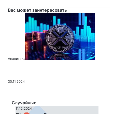
Вас может заинтересовать
Закрыть
Аналитика
XRP вырос на 15% и стала пятой
криптовалютой по рыночной капитализации,
обогнав BNB
30.11.2024
Случайные
Binance
11.12.2024
объявила