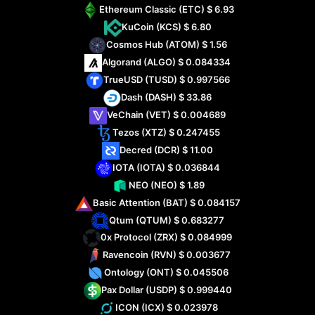
Ethereum Classic
(ETC)
$ 6.93
KuCoin
(KCS)
$ 6.80
Cosmos Hub
(ATOM)
$ 1.56
Algorand
(ALGO)
$ 0.084334
TrueUSD
(TUSD)
$ 0.997566
Dash
(DASH)
$ 33.86
VeChain
(VET)
$ 0.004689
Tezos
(XTZ)
$ 0.247455
Decred
(DCR)
$ 11.00
IOTA
(IOTA)
$ 0.036844
NEO
(NEO)
$ 1.89
Basic Attention
(BAT)
$ 0.084157
Qtum
(QTUM)
$ 0.683277
0x Protocol
(ZRX)
$ 0.084999
Ravencoin
(RVN)
$ 0.003677
Ontology
(ONT)
$ 0.045506
Pax Dollar
(USDP)
$ 0.999440
ICON
(ICX)
$ 0.023978