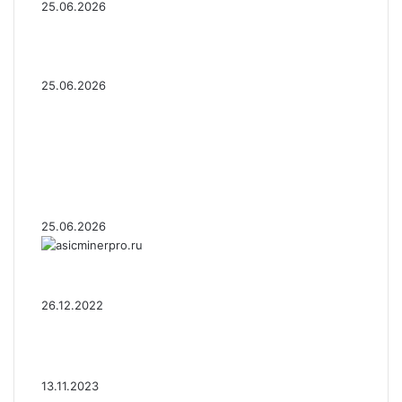
25.06.2026
Число транзакций в биткоине достигло
двухлетнего пика. С чем это связано
25.06.2026
Разрыв в цене акций STRC
увеличивается, поскольку условный
убыток стратегии в размере 12,55 млрд
долларов ставит под сомнение тезис
Сэйлора
25.06.2026
AsicMinerPRO.ru – Современный
майнинг-отель
26.12.2022
CommEX добавляет поддержку
российских рублей для ввода и вывода
средств
13.11.2023