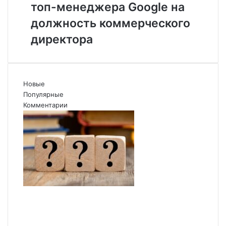
топ-менеджера Google на
топ-
менеджера
должность коммерческого
Google
директора
на
должность
коммерческого
директора
Новые
Популярные
Комментарии
Опубликован список наиболее
популярных среди разработчиков
альткоинов, ориентированных на