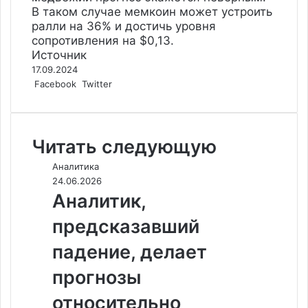
В таком случае мемкоин может устроить
ралли на 36% и достичь уровня
сопротивления на $0,13.
Источник
17.09.2024
LinkedIn
Tumblr
Reddit
Вконтакте
Одноклассники
Skype
Messenger
Messenger
WhatsApp
Telegram
Viber
Line
Печатать
Facebook
Twitter
Читать следующую
Аналитика
24.06.2026
Аналитик,
предсказавший
падение, делает
прогнозы
относительно