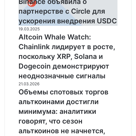
Binance объявила о
о
партнерстве с Circle для
партнерстве
с
ускорения внедрения USDC
Circle
Altcoin
19.03.2025
для
Whale
Altcoin Whale Watch:
ускорения
Watch:
внедрения
Chainlink лидирует в росте,
Chainlink
USDC
лидирует
поскольку XRP, Solana и
в
Dogecoin демонстрируют
росте,
поскольку
неоднозначные сигналы
XRP,
Объемы
21.03.2026
Solana
спотовых
Объемы спотовых торгов
и
торгов
Dogecoin
альткоинами достигли
альткоинами
демонстрируют
достигли
минимума: аналитики
неоднозначные
минимума:
сигналы
говорят, что сезон
аналитики
говорят,
альткоинов не начнется,
что