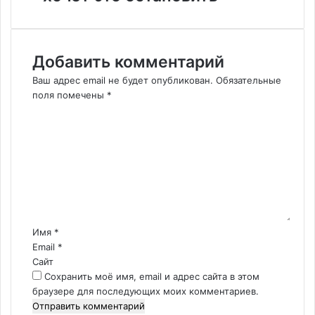
Добавить комментарий
Ваш адрес email не будет опубликован.
Обязательные
поля помечены
*
К
о
м
м
е
н
т
а
р
Имя
*
и
Email
*
й
Сайт
*
Сохранить моё имя, email и адрес сайта в этом
браузере для последующих моих комментариев.