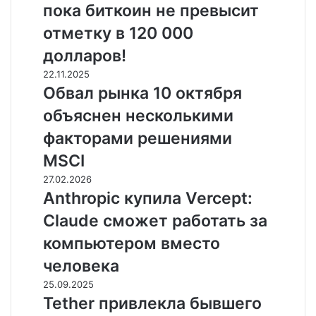
пока биткоин не превысит
сезон
альткоинов
отметку в 120 000
не
долларов!
начнется,
пока
Обвал
22.11.2025
биткоин
рынка
Обвал рынка 10 октября
не
10
объяснен несколькими
превысит
октября
отметку
объяснен
факторами решениями
в
несколькими
MSCI
120
факторами
000
решениями
Anthropic
27.02.2026
долларов!
MSCI
купила
Anthropic купила Vercept:
Vercept:
Claude сможет работать за
Claude
сможет
компьютером вместо
работать
человека
за
компьютером
Tether
25.09.2025
вместо
привлекла
Tether привлекла бывшего
человека
бывшего