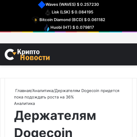
Waves
(WAVES)
$ 0.257230
Lisk
(LSK)
$ 0.084195
Bitcoin Diamond
(BCD)
$ 0.061182
Huobi
(HT)
$ 0.079817
Войти
Искат
М
Главная
/
Аналитика
/
Держателям Dogecoin придется
пока подождать роста на 36%
Аналитика
Держателям
Dogecoin