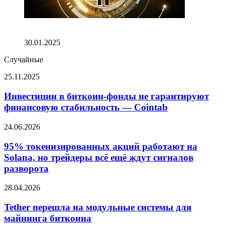
Забудьте про ФРС — у Биткоина есть шанс достичь
$108K
30.01.2025
Случайные
Инвестиции
25.11.2025
в
биткоин-
Инвестиции в биткоин-фонды не гарантируют
фонды
финансовую стабильность — Cointab
не
гарантируют
95%
24.06.2026
финансовую
токенизированных
стабильность
акций
95% токенизированных акций работают на
—
работают
Solana, но трейдеры всё ещё ждут сигналов
Cointab
на
разворота
Solana,
но
Tether
28.04.2026
трейдеры
перешла
всё
на
Tether перешла на модульные системы для
ещё
модульные
ждут
майнинга биткоина
системы