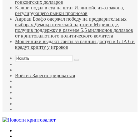
гонконгских долларов
Калши подал в суд на штат Иллинойс из-за закона,
регулирующего рынки прогнозов
Адриан Боафо одержал победу на предварительных
выборах Демократической партии в Мэриленде,
получив поддержку в размере 5,5 миллионов долларов
от криптовалютного политического комитета
Мошенники выдают сайты за ранний доступ к GTA 6 и
крадут крипту у игроков
Искать
Sidebar
Случайная
статья
Войти / Зарегистрироваться
RSS
WhatsApp
Telegram
Одноклассники
vk.com
YouTube
Меню
Искать