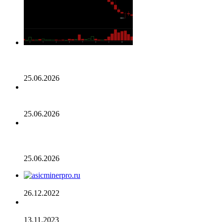
Биткойн проходит «стресс-тест» на отметке 55 тыс.
долларов: в отчете 10x Research отмечено несколько
медвежьих сигналов
25.06.2026
Число транзакций в биткоине достигло двухлетнего
пика. С чем это связано
25.06.2026
Разрыв в цене акций STRC увеличивается, поскольку
условный убыток стратегии в размере 12,55 млрд
долларов ставит под сомнение тезис Сэйлора
25.06.2026
AsicMinerPRO.ru – Современный майнинг-отель
26.12.2022
CommEX добавляет поддержку российских рублей для
ввода и вывода средств
13.11.2023