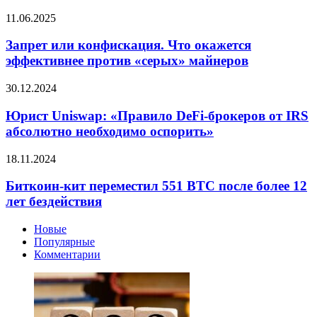
сигналов
для
разворота
Запрет
11.06.2025
майнинга
или
биткоина
конфискация.
Запрет или конфискация. Что окажется
Что
эффективнее против «серых» майнеров
окажется
эффективнее
Юрист
30.12.2024
против
Uniswap:
«серых»
«Правило
Юрист Uniswap: «Правило DeFi-брокеров от IRS
майнеров
DeFi-
абсолютно необходимо оспорить»
брокеров
от
Биткоин-
18.11.2024
IRS
кит
абсолютно
переместил
Биткоин-кит переместил 551 BTC после более 12
необходимо
551
лет бездействия
оспорить»
BTC
после
Новые
более
Популярные
12
Комментарии
лет
бездействия