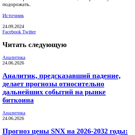
подорожать.
Источник
24.09.2024
LinkedIn
Tumblr
Reddit
Вконтакте
Одноклассники
Skype
Messenger
Messenger
WhatsApp
Telegram
Viber
Line
Печатать
Facebook
Twitter
Читать следующую
Аналитика
24.06.2026
Аналитик, предсказавший падение,
делает прогнозы относительно
дальнейших событий на рынке
биткоина
Аналитика
24.06.2026
Прогноз цены SNX на 2026-2032 годы: