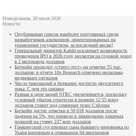
Bitcoin
$ 62,013.00
Ethereum
$ 1,740.83
(BTC)
(ETH)
Понедельник, 20 июля 2026
Новости
Опубликован список наиболее популярных среди
разработчиков альткоинов, ориентированных на
управление государством, за последний месяц!
Генеральный директор Kalshi исключает возможность
проведения IPO в 2026 году, несмотря на годовой доход
в 2 миллиарда долларов
Биткойн проходит «стресс-тест» на отметке 55 тыс.
долларов: в отчете 10x Research отмечено несколько
медвежьих сигналов
Число транзакций в биткоине достигло двухлетнего
пика. С чем это связано
Разрыв в цене акций STRC увеличивается, поскольку
условный убыток стратегии в размере 12,55 млрд
долларов ставит под сомнение тезис Сэйлора
Биткойн достиг отметки в 59 018 долларов после
падения на 5%, что привело к ликвидации длинных
позиций на сумму 237 млн долларов
Гонконгский суд признал сына бывшего чиновника из
Уханя виновным в отмывании 64 миллионов