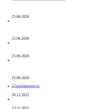
Генеральный директор Kalshi исключает возможность
проведения IPO в 2026 году, несмотря на годовой доход
в 2 миллиарда долларов
25.06.2026
Биткойн проходит «стресс-тест» на отметке 55 тыс.
долларов: в отчете 10x Research отмечено несколько
медвежьих сигналов
25.06.2026
Число транзакций в биткоине достигло двухлетнего
пика. С чем это связано
25.06.2026
Разрыв в цене акций STRC увеличивается, поскольку
условный убыток стратегии в размере 12,55 млрд
долларов ставит под сомнение тезис Сэйлора
25.06.2026
AsicMinerPRO.ru – Современный майнинг-отель
26.12.2022
CommEX добавляет поддержку российских рублей для
ввода и вывода средств
13.11.2023