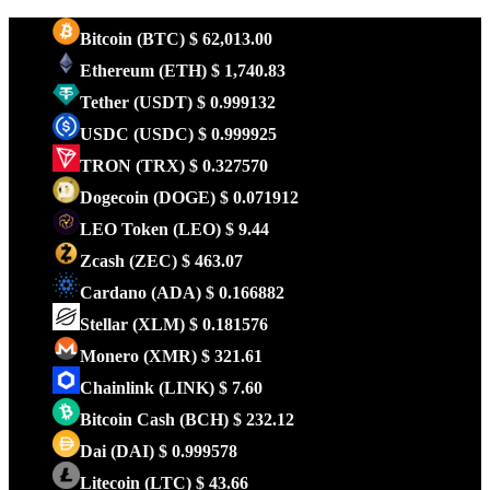
Bitcoin
(BTC)
$ 62,013.00
Ethereum
(ETH)
$ 1,740.83
Tether
(USDT)
$ 0.999132
USDC
(USDC)
$ 0.999925
TRON
(TRX)
$ 0.327570
Dogecoin
(DOGE)
$ 0.071912
LEO Token
(LEO)
$ 9.44
Zcash
(ZEC)
$ 463.07
Cardano
(ADA)
$ 0.166882
Stellar
(XLM)
$ 0.181576
Monero
(XMR)
$ 321.61
Chainlink
(LINK)
$ 7.60
Bitcoin Cash
(BCH)
$ 232.12
Dai
(DAI)
$ 0.999578
Litecoin
(LTC)
$ 43.66