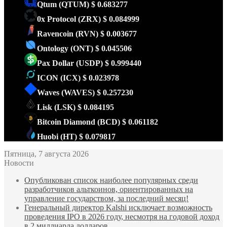
Qtum
(QTUM)
$ 0.683277
0x Protocol
(ZRX)
$ 0.084999
Ravencoin
(RVN)
$ 0.003677
Ontology
(ONT)
$ 0.045506
Pax Dollar
(USDP)
$ 0.999440
ICON
(ICX)
$ 0.023978
Waves
(WAVES)
$ 0.257230
Lisk
(LSK)
$ 0.084195
Bitcoin Diamond
(BCD)
$ 0.061182
Huobi
(HT)
$ 0.079817
Пятница, 7 августа 2026
Новости
Опубликован список наиболее популярных среди
разработчиков альткоинов, ориентированных на
управление государством, за последний месяц!
Генеральный директор Kalshi исключает возможность
проведения IPO в 2026 году, несмотря на годовой доход
в 2 миллиарда долларов