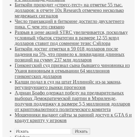
Биткойн проходит «стресс-тест» на отметке 55 тыс.
долларов: в отчете 10x Research отмечено несколько
медвежьих сигналов
Число транзакций в биткоине достигло двухлетнего
пика. С чем это связано
Разрыв в цене акций STRC увеличивается, поскольку
условный убыток стратегии в размере 12,55 млрд
долларов ставит под сомнение тезис Сэйлора
Биткойн достиг отметки в 59 018 долларов после
падения на 5%, что привело к ликвидации длинных
позиций на сумму 237 млн долларов
Гонконгский суд признал сына бывшего чиновника из
Уханя виновным в отмывании 64 миллионов
гонконгских долларов
Калши подал в суд на штат Иллинойс из-за закона,
регулирующего рынки прогнозов
Адриан Боафо одержал победу на предварительных
выборах Демократической партии в Мэриленде,
получив поддержку в размере 5,5 миллионов долларов
от криптовалютного политического комитета
Мошенники выдают сайты за ранний доступ к GTA 6 и
крадут крипту у игроков
Искать