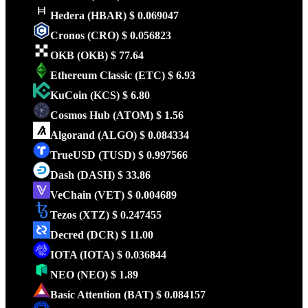
Hedera
(HBAR)
$ 0.069047
Cronos
(CRO)
$ 0.056823
OKB
(OKB)
$ 77.64
Ethereum Classic
(ETC)
$ 6.93
KuCoin
(KCS)
$ 6.80
Cosmos Hub
(ATOM)
$ 1.56
Algorand
(ALGO)
$ 0.084334
TrueUSD
(TUSD)
$ 0.997566
Dash
(DASH)
$ 33.86
VeChain
(VET)
$ 0.004689
Tezos
(XTZ)
$ 0.247455
Decred
(DCR)
$ 11.00
IOTA
(IOTA)
$ 0.036844
NEO
(NEO)
$ 1.89
Basic Attention
(BAT)
$ 0.084157