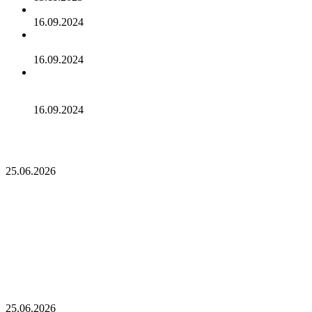
Cardano достигла рубежа в 96 млн транзакций
16.09.2024
Binance объявила о листинге трех мемкоинов
16.09.2024
Эксперты не считают покушение на Трампа событием
для макрорынка
16.09.2024
Опубликован список наиболее популярных среди
разработчиков альткоинов, ориентированных на управление
государством, за последний месяц!
25.06.2026
Опубликован список наиболее популярных
среди разработчиков альткоинов,
ориентированных на управление государством,
за последний месяц!
Генеральный директор Kalshi исключает возможность
проведения IPO в 2026 году, несмотря на годовой доход в 2
миллиарда долларов
25.06.2026