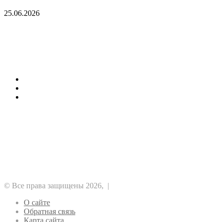
крадут крипту у игроков
25.06.2026
Мошенники выдают сайты за ранний доступ к
GTA 6 и крадут крипту у игроков
Последние темы
Как стоит заказать сегодня кондиционеры
1хБет: бонус 1X200VIP на 32500 RUB
Отводы ПНД для строителей
Рубрики
Альткоины
GameFi
DeFi
NFT
ICO
Аналитика
Биткоин
Безопасность
Регулирование
Майнинг
Прочее
Метавселенные
Рынок
Финансы
Эфириум
© Все права защищены 2026, |
О сайте
Обратная связь
Карта сайта