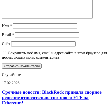
Имя
*
Email
*
Сайт
Сохранить моё имя, email и адрес сайта в этом браузере для
последующих моих комментариев.
Случайные
Срочные
17.02.2026
новости:
BlackRock
Срочные новости: BlackRock приняла спорное
приняла
решение относительно спотового ETF на
спорное
Ethereum!
решение
относительно