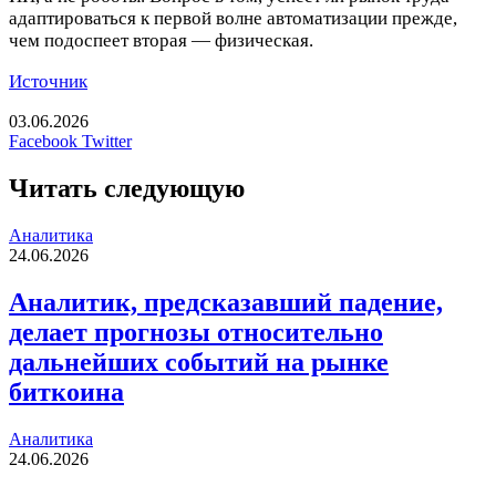
адаптироваться к первой волне автоматизации прежде,
чем подоспеет вторая — физическая.
Источник
03.06.2026
LinkedIn
Tumblr
Reddit
Вконтакте
Одноклассники
Skype
Messenger
Messenger
WhatsApp
Telegram
Viber
Line
Печатать
Facebook
Twitter
Читать следующую
Аналитика
24.06.2026
Аналитик, предсказавший падение,
делает прогнозы относительно
дальнейших событий на рынке
биткоина
Аналитика
24.06.2026