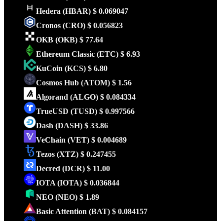
Hedera
(HBAR)
$ 0.069047
Cronos
(CRO)
$ 0.056823
OKB
(OKB)
$ 77.64
Ethereum Classic
(ETC)
$ 6.93
KuCoin
(KCS)
$ 6.80
Cosmos Hub
(ATOM)
$ 1.56
Algorand
(ALGO)
$ 0.084334
TrueUSD
(TUSD)
$ 0.997566
Dash
(DASH)
$ 33.86
VeChain
(VET)
$ 0.004689
Tezos
(XTZ)
$ 0.247455
Decred
(DCR)
$ 11.00
IOTA
(IOTA)
$ 0.036844
NEO
(NEO)
$ 1.89
Basic Attention
(BAT)
$ 0.084157