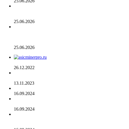
25.06.2026
Число транзакций в биткоине достигло двухлетнего
пика. С чем это связано
25.06.2026
Разрыв в цене акций STRC увеличивается, поскольку
условный убыток стратегии в размере 12,55 млрд
долларов ставит под сомнение тезис Сэйлора
25.06.2026
AsicMinerPRO.ru – Современный майнинг-отель
26.12.2022
CommEX добавляет поддержку российских рублей для
ввода и вывода средств
13.11.2023
Cardano достигла рубежа в 96 млн транзакций
16.09.2024
Binance объявила о листинге трех мемкоинов
16.09.2024
Эксперты не считают покушение на Трампа событием
для макрорынка