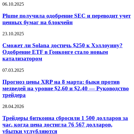
Plume
06.10.2025
спотового
получила
ETF
одобрение
Plume получила одобрение SEC и переводит учет
на
SEC
Ethereum!
ценных бумаг на блокчейн
и
переводит
Сможет
23.10.2025
учет
ли
ценных
Solana
Сможет ли Solana достичь $250 к Хэллоуину?
бумаг
достичь
Одобрение ETF в Гонконге стало новым
на
$250
блокчейн
катализатором
к
Хэллоуину?
Прогноз
07.03.2025
Одобрение
цены
ETF
XRP
Прогноз цены XRP на 8 марта: быки против
в
на
Гонконге
медведей на уровне $2,60 и $2,40 — Руководство
8
стало
трейдера
марта:
новым
быки
катализатором
Трейдеры
28.04.2026
против
биткоина
медведей
сбросили
Трейдеры биткоина сбросили 1 500 долларов за
на
1
уровне
час, когда цена достигла 76 567 долларов,
500
$2,60
убытки углубляются
долларов