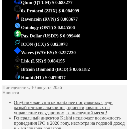
Qtum
(QTUM)
$ 0.683277
0x Protocol
(ZRX)
$ 0.084999
Ravencoin
(RVN)
$ 0.003677
Ontology
(ONT)
$ 0.045506
Pax Dollar
(USDP)
$ 0.999440
ICON
(ICX)
$ 0.023978
Waves
(WAVES)
$ 0.257230
Lisk
(LSK)
$ 0.084195
Bitcoin Diamond
(BCD)
$ 0.061182
Huobi
(HT)
$ 0.079817
Понедельник, 10 августа 2026
Новости
Опубликован список наиболее популярных среди
разработчиков альткоинов, ориентированных на
управление государством, за последний месяц!
Генеральный директор Kalshi исключает возможность
проведения IPO в 2026 году, несмотря на годовой доход
в 2 миллиарда долларов