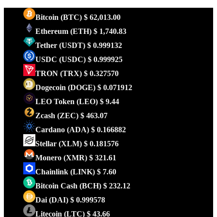
Bitcoin
(BTC)
$ 62,013.00
Ethereum
(ETH)
$ 1,740.83
Tether
(USDT)
$ 0.999132
USDC
(USDC)
$ 0.999925
TRON
(TRX)
$ 0.327570
Dogecoin
(DOGE)
$ 0.071912
LEO Token
(LEO)
$ 9.44
Zcash
(ZEC)
$ 463.07
Cardano
(ADA)
$ 0.166882
Stellar
(XLM)
$ 0.181576
Monero
(XMR)
$ 321.61
Chainlink
(LINK)
$ 7.60
Bitcoin Cash
(BCH)
$ 232.12
Dai
(DAI)
$ 0.999578
Litecoin
(LTC)
$ 43.66