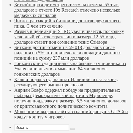
Биткойн проходит «стресс-тест» на отметке 55 тыс.
долларов: в отчете 10x Research отмечено несколько
медвежьих сигналов
Число транзакций в биткоине достигло двухлетнего
пика. С чем это связано
Разрыв в цене акций STRC увеличивается, поскольку
условный убыток стратегии в размере 12,55 млрд
долларов ставит под сомнение тезис Сэйлора
Биткойн достиг отметки в 59 018 долларов после
падения на 5%, что привело к ликвидации длинных
позиций на сумму 237 млн долларов
Гонконгский суд признал сына бывшего чиновника из
Уханя виновным в отмывании 64 миллионов
гонконгских долларов
Калши подал в суд на штат Иллинойс из-за закона,
регулирующего рынки прогнозов
Адриан Боафо одержал победу на предварительных
выборах Демократической партии в Мэриленде,
получив поддержку в размере 5,5 миллионов долларов
от криптовалютного политического комитета
Мошенники выдают сайты за ранний доступ к GTA 6 и
крадут крипту у игроков
Искать
Sidebar