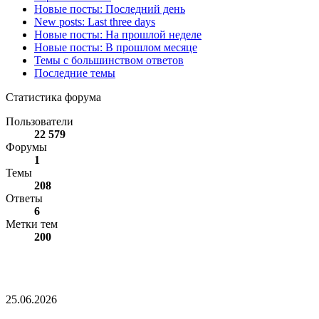
Новые посты: Последний день
New posts: Last three days
Новые посты: На прошлой неделе
Новые посты: В прошлом месяце
Темы с большинством ответов
Последние темы
Статистика форума
Пользователи
22 579
Форумы
1
Темы
208
Ответы
6
Метки тем
200
Опубликован список наиболее популярных среди
разработчиков альткоинов, ориентированных на управление
государством, за последний месяц!
25.06.2026