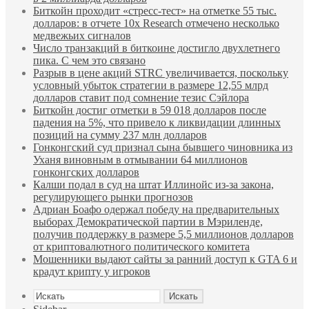
Биткойн проходит «стресс-тест» на отметке 55 тыс.
долларов: в отчете 10x Research отмечено несколько
медвежьих сигналов
Число транзакций в биткоине достигло двухлетнего
пика. С чем это связано
Разрыв в цене акций STRC увеличивается, поскольку
условный убыток стратегии в размере 12,55 млрд
долларов ставит под сомнение тезис Сэйлора
Биткойн достиг отметки в 59 018 долларов после
падения на 5%, что привело к ликвидации длинных
позиций на сумму 237 млн долларов
Гонконгский суд признал сына бывшего чиновника из
Уханя виновным в отмывании 64 миллионов
гонконгских долларов
Калши подал в суд на штат Иллинойс из-за закона,
регулирующего рынки прогнозов
Адриан Боафо одержал победу на предварительных
выборах Демократической партии в Мэриленде,
получив поддержку в размере 5,5 миллионов долларов
от криптовалютного политического комитета
Мошенники выдают сайты за ранний доступ к GTA 6 и
крадут крипту у игроков
Искать