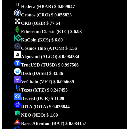
Hedera
(HBAR)
$ 0.069047
Cronos
(CRO)
$ 0.056823
OKB
(OKB)
$ 77.64
Ethereum Classic
(ETC)
$ 6.93
KuCoin
(KCS)
$ 6.80
Cosmos Hub
(ATOM)
$ 1.56
Algorand
(ALGO)
$ 0.084334
TrueUSD
(TUSD)
$ 0.997566
Dash
(DASH)
$ 33.86
VeChain
(VET)
$ 0.004689
Tezos
(XTZ)
$ 0.247455
Decred
(DCR)
$ 11.00
IOTA
(IOTA)
$ 0.036844
NEO
(NEO)
$ 1.89
Basic Attention
(BAT)
$ 0.084157