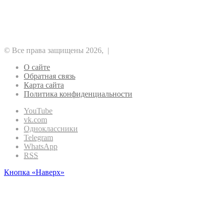
Аналитика
Биткоин
Безопасность
Регулирование
Майнинг
Прочее
Метавселенные
Рынок
Финансы
Эфириум
© Все права защищены 2026, |
О сайте
Обратная связь
Карта сайта
Политика конфиденциальности
YouTube
vk.com
Одноклассники
Telegram
WhatsApp
RSS
Кнопка «Наверх»