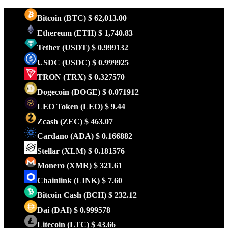
Bitcoin
(BTC)
$ 62,013.00
Ethereum
(ETH)
$ 1,740.83
Tether
(USDT)
$ 0.999132
USDC
(USDC)
$ 0.999925
TRON
(TRX)
$ 0.327570
Dogecoin
(DOGE)
$ 0.071912
LEO Token
(LEO)
$ 9.44
Zcash
(ZEC)
$ 463.07
Cardano
(ADA)
$ 0.166882
Stellar
(XLM)
$ 0.181576
Monero
(XMR)
$ 321.61
Chainlink
(LINK)
$ 7.60
Bitcoin Cash
(BCH)
$ 232.12
Dai
(DAI)
$ 0.999578
Litecoin
(LTC)
$ 43.66