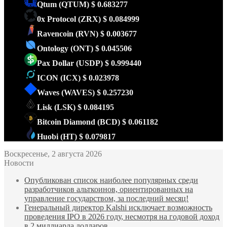
Qtum
(QTUM)
$ 0.683277
0x Protocol
(ZRX)
$ 0.084999
Ravencoin
(RVN)
$ 0.003677
Ontology
(ONT)
$ 0.045506
Pax Dollar
(USDP)
$ 0.999440
ICON
(ICX)
$ 0.023978
Waves
(WAVES)
$ 0.257230
Lisk
(LSK)
$ 0.084195
Bitcoin Diamond
(BCD)
$ 0.061182
Huobi
(HT)
$ 0.079817
Воскресенье, 2 августа 2026
Новости
Опубликован список наиболее популярных среди
разработчиков альткоинов, ориентированных на
управление государством, за последний месяц!
Генеральный директор Kalshi исключает возможность
проведения IPO в 2026 году, несмотря на годовой доход
в 2 миллиарда долларов