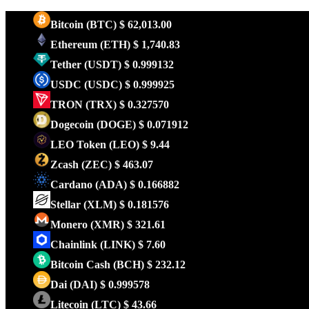
Bitcoin
(BTC)
$ 62,013.00
Ethereum
(ETH)
$ 1,740.83
Tether
(USDT)
$ 0.999132
USDC
(USDC)
$ 0.999925
TRON
(TRX)
$ 0.327570
Dogecoin
(DOGE)
$ 0.071912
LEO Token
(LEO)
$ 9.44
Zcash
(ZEC)
$ 463.07
Cardano
(ADA)
$ 0.166882
Stellar
(XLM)
$ 0.181576
Monero
(XMR)
$ 321.61
Chainlink
(LINK)
$ 7.60
Bitcoin Cash
(BCH)
$ 232.12
Dai
(DAI)
$ 0.999578
Litecoin
(LTC)
$ 43.66