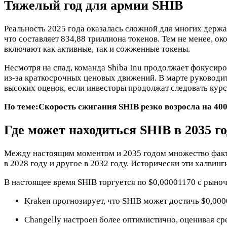
Тяжелый год для армии SHIB
Реальность 2025 года оказалась сложной для многих держа
что составляет 834,88 триллиона токенов. Тем не менее, о
включают как активные, так и сожженные токены.
Несмотря на спад, команда Shiba Inu продолжает фокусиро
из-за краткосрочных ценовых движений. В марте руководит
высоких оценок, если инвесторы продолжат следовать курс
По теме:
Скорость сжигания SHIB резко возросла на 40
Где может находиться SHIB в 2035 г
Между настоящим моментом и 2035 годом множество фактор
в 2028 году и другое в 2032 году. Исторически эти халви
В настоящее время SHIB торгуется по $0,00001170 с рыноч
Kraken прогнозирует, что SHIB может достичь $0,000
Changelly настроен более оптимистично, оценивая ср