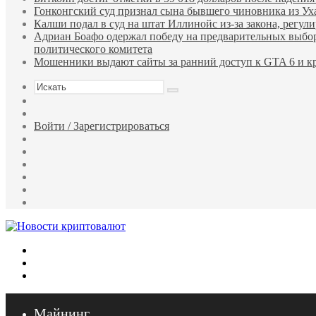
Гонконгский суд признал сына бывшего чиновника из У
Калши подал в суд на штат Иллинойс из-за закона, регу
Адриан Боафо одержал победу на предварительных выбор
политического комитета
Мошенники выдают сайты за ранний доступ к GTA 6 и кр
Искать
Sidebar
Случайная
статья
Войти / Зарегистрироваться
RSS
WhatsApp
Telegram
Одноклассники
vk.com
YouTube
Меню
Искать
Войти
Майнинг