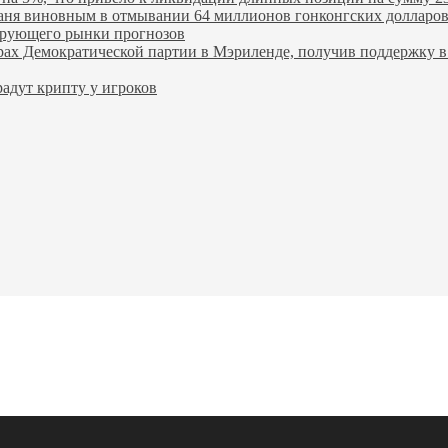
ханя виновным в отмывании 64 миллионов гонконгских долларо
лирующего рынки прогнозов
ах Демократической партии в Мэриленде, получив поддержку в 
адут крипту у игроков