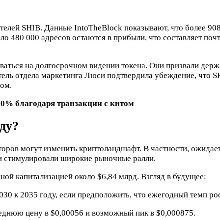
телей SHIB. Данные IntoTheBlock показывают, что более 908
коло 480 000 адресов остаются в прибыли, что составляет по
ваться на долгосрочном видении токена. Они призвали держ
ель отдела маркетинга Люси подтвердила убеждение, что SH
ом.
00% благодаря транзакции с китом
оду?
ов могут изменить криптоландшафт. В частности, ожидается
нги стимулировали широкие рыночные ралли.
ной капитализацией около $6,84 млрд. Взгляд в будущее:
030 к 2035 году, если предположить, что ежегодный темп ро
еднюю цену в $0,00056 и возможный пик в $0,000875.