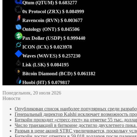
Qtum
(QTUM)
$ 0.683277
0x Protocol
(ZRX)
$ 0.084999
Ravencoin
(RVN)
$ 0.003677
Ontology
(ONT)
$ 0.045506
Pax Dollar
(USDP)
$ 0.999440
ICON
(ICX)
$ 0.023978
Waves
(WAVES)
$ 0.257230
Lisk
(LSK)
$ 0.084195
Bitcoin Diamond
(BCD)
$ 0.061182
Huobi
(HT)
$ 0.079817
Понедельник, 20 июля 2026
Новости
Опубликован список наиболее популярных среди разработ
Генеральный директор Kalshi исключает возможность пров
Биткойн проходит «стресс-тест» на отметке 55 тыс. долла
Число транзакций в биткоине достигло двухлетнего пика.
Разрыв в цене акций STRC увеличивается, поскольку усл
Биткойн достиг отметки в 59 018 долларов после падени