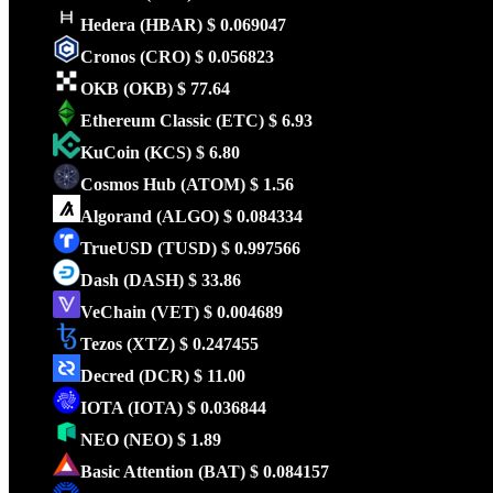
Hedera
(HBAR)
$ 0.069047
Cronos
(CRO)
$ 0.056823
OKB
(OKB)
$ 77.64
Ethereum Classic
(ETC)
$ 6.93
KuCoin
(KCS)
$ 6.80
Cosmos Hub
(ATOM)
$ 1.56
Algorand
(ALGO)
$ 0.084334
TrueUSD
(TUSD)
$ 0.997566
Dash
(DASH)
$ 33.86
VeChain
(VET)
$ 0.004689
Tezos
(XTZ)
$ 0.247455
Decred
(DCR)
$ 11.00
IOTA
(IOTA)
$ 0.036844
NEO
(NEO)
$ 1.89
Basic Attention
(BAT)
$ 0.084157