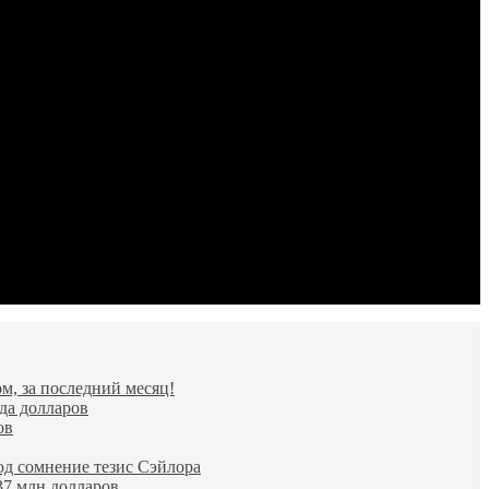
м, за последний месяц!
да долларов
ов
од сомнение тезис Сэйлора
37 млн долларов