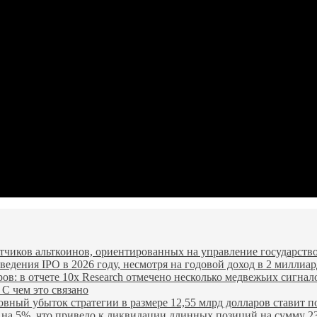
чиков альткоинов, ориентированных на управление государство
едения IPO в 2026 году, несмотря на годовой доход в 2 миллиар
ров: в отчете 10x Research отмечено несколько медвежьих сигнал
 С чем это связано
овный убыток стратегии в размере 12,55 млрд долларов ставит п
я на 5%, что привело к ликвидации длинных позиций на сумму 2