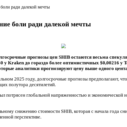
боли ради далекой мечты
ние боли ради далекой мечты
долгосрочные прогнозы цен SHIB остаются весьма спеку
30 у Kraken до гораздо более оптимистичных $0,00216 у T
оторые аналитики прогнозируют цену выше одного цента
ильном 2025 году, долгосрочные прогнозы предполагают, чт
щих полутора десятилетий.
 был потрясен глобальной напряженностью и экономической 
ьному снижению стоимости SHIB, которая с начала года сн
енной перспективе.