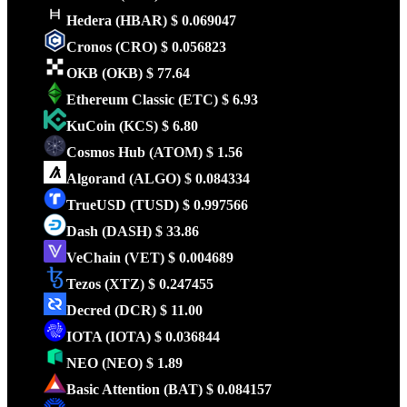
Hedera
(HBAR)
$ 0.069047
Cronos
(CRO)
$ 0.056823
OKB
(OKB)
$ 77.64
Ethereum Classic
(ETC)
$ 6.93
KuCoin
(KCS)
$ 6.80
Cosmos Hub
(ATOM)
$ 1.56
Algorand
(ALGO)
$ 0.084334
TrueUSD
(TUSD)
$ 0.997566
Dash
(DASH)
$ 33.86
VeChain
(VET)
$ 0.004689
Tezos
(XTZ)
$ 0.247455
Decred
(DCR)
$ 11.00
IOTA
(IOTA)
$ 0.036844
NEO
(NEO)
$ 1.89
Basic Attention
(BAT)
$ 0.084157