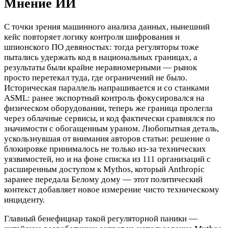
Мнение ИИ
С точки зрения машинного анализа данных, нынешний
кейс повторяет логику контроля шифрования и
шпионского ПО девяностых: тогда регуляторы тоже
пытались удержать код в национальных границах, а
результаты были крайне неравномерными — рынок
просто перетекал туда, где ограничений не было.
Историческая параллель напрашивается и со станками
ASML: ранее экспортный контроль фокусировался на
физическом оборудовании, теперь же граница пролегла
через облачные сервисы, и код фактически сравнялся по
значимости с обогащенным ураном. Любопытная деталь,
ускользнувшая от внимания авторов статьи: решение о
блокировке принималось не только из-за технических
уязвимостей, но и на фоне списка из 111 организаций с
расширенным доступом к Mythos, который Anthropic
заранее передала Белому дому — этот политический
контекст добавляет новое измерение чисто техническому
инциденту.
Главный бенефициар такой регуляторной паники —