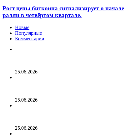
Рост цены биткоина сигнализирует о начале
ралли в четвёртом квартале.
Новые
Популярные
Комментарии
Опубликован список наиболее популярных среди
разработчиков альткоинов, ориентированных на
управление государством, за последний месяц!
25.06.2026
Генеральный директор Kalshi исключает возможность
проведения IPO в 2026 году, несмотря на годовой доход
в 2 миллиарда долларов
25.06.2026
Биткойн проходит «стресс-тест» на отметке 55 тыс.
долларов: в отчете 10x Research отмечено несколько
медвежьих сигналов
25.06.2026
Число транзакций в биткоине достигло двухлетнего