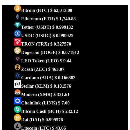
Bitcoin
(BTC)
$ 62,013.00
Ethereum
(ETH)
$ 1,740.83
Tether
(USDT)
$ 0.999132
USDC
(USDC)
$ 0.999925
TRON
(TRX)
$ 0.327570
Dogecoin
(DOGE)
$ 0.071912
LEO Token
(LEO)
$ 9.44
Zcash
(ZEC)
$ 463.07
Cardano
(ADA)
$ 0.166882
Stellar
(XLM)
$ 0.181576
Monero
(XMR)
$ 321.61
Chainlink
(LINK)
$ 7.60
Bitcoin Cash
(BCH)
$ 232.12
Dai
(DAI)
$ 0.999578
Litecoin
(LTC)
$ 43.66