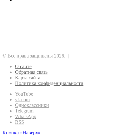
Рубрики
Альткоины
GameFi
DeFi
NFT
ICO
Аналитика
Биткоин
Безопасность
Регулирование
Майнинг
Прочее
Метавселенные
Рынок
Финансы
Эфириум
© Все права защищены 2026, |
О сайте
Обратная связь
Карта сайта
Политика конфиденциальности
YouTube
vk.com
Одноклассники
Telegram
WhatsApp
RSS
Кнопка «Наверх»