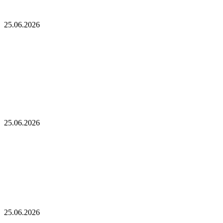
разработчиков альткоинов, ориентированных на управление
государством, за последний месяц!
25.06.2026
Опубликован список наиболее популярных
среди разработчиков альткоинов,
ориентированных на управление государством,
за последний месяц!
Генеральный директор Kalshi исключает возможность
проведения IPO в 2026 году, несмотря на годовой доход в 2
миллиарда долларов
25.06.2026
Генеральный директор Kalshi исключает
возможность проведения IPO в 2026 году,
несмотря на годовой доход в 2 миллиарда
долларов
Биткойн проходит «стресс-тест» на отметке 55 тыс. долларов:
в отчете 10x Research отмечено несколько медвежьих сигналов
25.06.2026