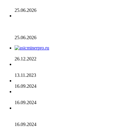
пика. С чем это связано
25.06.2026
Разрыв в цене акций STRC увеличивается, поскольку
условный убыток стратегии в размере 12,55 млрд
долларов ставит под сомнение тезис Сэйлора
25.06.2026
AsicMinerPRO.ru – Современный майнинг-отель
26.12.2022
CommEX добавляет поддержку российских рублей для
ввода и вывода средств
13.11.2023
Cardano достигла рубежа в 96 млн транзакций
16.09.2024
Binance объявила о листинге трех мемкоинов
16.09.2024
Эксперты не считают покушение на Трампа событием
для макрорынка
16.09.2024
Опубликован список наиболее популярных среди