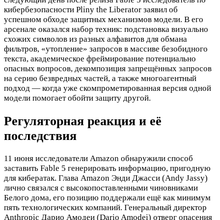
кибербезопасности Pliny the Liberator заявил об
успешном обходе защитных механизмов модели. В его
арсенале оказался набор техник: подстановка визуально
схожих символов из разных алфавитов для обмана
фильтров, «утопление» запросов в массиве безобидного
текста, академическое фреймирование потенциально
опасных вопросов, декомпозиция запрещённых запросов
на серию безвредных частей, а также многоагентный
подход — когда уже скомпрометированная версия одной
модели помогает обойти защиту другой.
Регуляторная реакция и её
последствия
11 июня исследователи Amazon обнаружили способ
заставить Fable 5 генерировать информацию, пригодную
для кибератак. Глава Amazon Энди Джасси (Andy Jassy)
лично связался с высокопоставленными чиновниками
Белого дома, его позицию поддержали ещё как минимум
пять технологических компаний. Генеральный директор
Anthropic Дарио Амодеи (Dario Amodei) отверг опасения