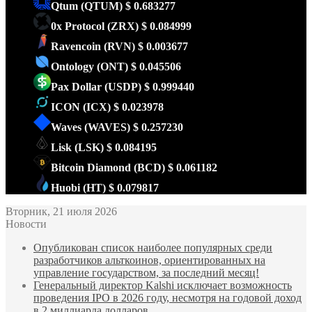
Qtum
(QTUM)
$ 0.683277
0x Protocol
(ZRX)
$ 0.084999
Ravencoin
(RVN)
$ 0.003677
Ontology
(ONT)
$ 0.045506
Pax Dollar
(USDP)
$ 0.999440
ICON
(ICX)
$ 0.023978
Waves
(WAVES)
$ 0.257230
Lisk
(LSK)
$ 0.084195
Bitcoin Diamond
(BCD)
$ 0.061182
Huobi
(HT)
$ 0.079817
Вторник, 21 июля 2026
Новости
Опубликован список наиболее популярных среди
разработчиков альткоинов, ориентированных на
управление государством, за последний месяц!
Генеральный директор Kalshi исключает возможность
проведения IPO в 2026 году, несмотря на годовой доход
в 2 миллиарда долларов