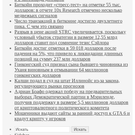
Биткойн проходит «стресс-тест» на отметке 55 тыс.
долларов: в отчете 10x Research отмечено несколько
медвежьих сигналов
Число транзакций в биткоине достигло двухлетнего
пика. С чем это связано
Разрыв в цене акций STRC увеличивается, поскольку
условный убыток стратегии в размере 12,55 млрд
долларов ставит под сомнение тезис Сэйлора
Биткойн достиг отметки в 59 018 долларов после
падения на 5%, что привело к ликвидации длинных
позиций на сумму 237 млн долларов
Гонконгский суд признал сына бывшего чиновника из
Уханя виновным в отмывании 64 миллионов
гонконгских долларов
Калши подал в суд на штат Иллинойс из-за закона,
регулирующего рынки прогнозов
Адриан Боафо одержал победу на предварительных
выборах Демократической партии в Мэриленде,
получив поддержку в размере 5,5 миллионов долларов
от криптовалютного политического комитета
Мошенники выдают сайты за ранний доступ к GTA 6 и
крадут крипту у игроков
Искать