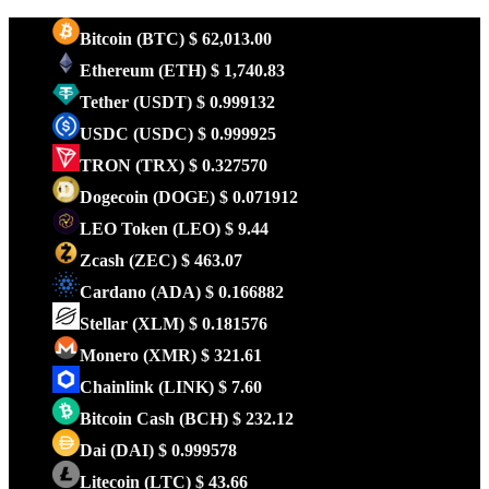
Bitcoin
(BTC)
$ 62,013.00
Ethereum
(ETH)
$ 1,740.83
Tether
(USDT)
$ 0.999132
USDC
(USDC)
$ 0.999925
TRON
(TRX)
$ 0.327570
Dogecoin
(DOGE)
$ 0.071912
LEO Token
(LEO)
$ 9.44
Zcash
(ZEC)
$ 463.07
Cardano
(ADA)
$ 0.166882
Stellar
(XLM)
$ 0.181576
Monero
(XMR)
$ 321.61
Chainlink
(LINK)
$ 7.60
Bitcoin Cash
(BCH)
$ 232.12
Dai
(DAI)
$ 0.999578
Litecoin
(LTC)
$ 43.66