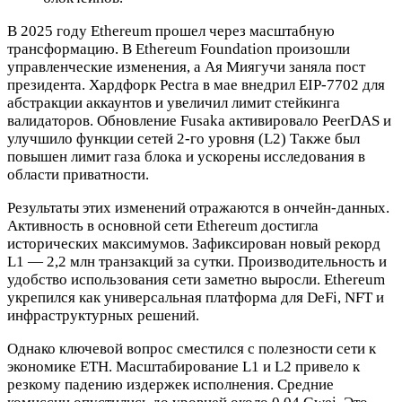
В 2025 году Ethereum прошел через масштабную
трансформацию. В Ethereum Foundation произошли
управленческие изменения, а Ая Миягучи заняла пост
президента. Хардфорк Pectra в мае внедрил EIP-7702 для
абстракции аккаунтов и увеличил лимит стейкинга
валидаторов. Обновление Fusaka активировало PeerDAS и
улучшило функции сетей 2-го уровня (L2) Также был
повышен лимит газа блока и ускорены исследования в
области приватности.
Результаты этих изменений отражаются в ончейн-данных.
Активность в основной сети Ethereum достигла
исторических максимумов. Зафиксирован новый рекорд
L1 — 2,2 млн транзакций за сутки. Производительность и
удобство использования сети заметно выросли. Ethereum
укрепился как универсальная платформа для DeFi, NFT и
инфраструктурных решений.
Однако ключевой вопрос сместился с полезности сети к
экономике ETH. Масштабирование L1 и L2 привело к
резкому падению издержек исполнения. Средние