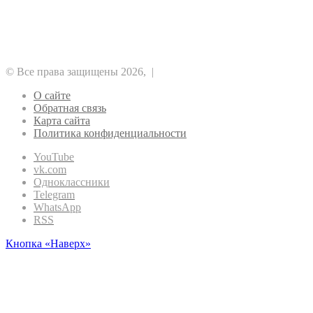
Аналитика
Биткоин
Безопасность
Регулирование
Майнинг
Прочее
Метавселенные
Рынок
Финансы
Эфириум
© Все права защищены 2026, |
О сайте
Обратная связь
Карта сайта
Политика конфиденциальности
YouTube
vk.com
Одноклассники
Telegram
WhatsApp
RSS
Кнопка «Наверх»