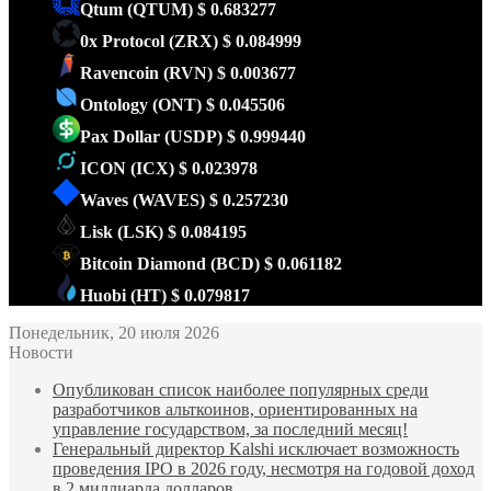
Qtum
(QTUM)
$ 0.683277
0x Protocol
(ZRX)
$ 0.084999
Ravencoin
(RVN)
$ 0.003677
Ontology
(ONT)
$ 0.045506
Pax Dollar
(USDP)
$ 0.999440
ICON
(ICX)
$ 0.023978
Waves
(WAVES)
$ 0.257230
Lisk
(LSK)
$ 0.084195
Bitcoin Diamond
(BCD)
$ 0.061182
Huobi
(HT)
$ 0.079817
Понедельник, 20 июля 2026
Новости
Опубликован список наиболее популярных среди
разработчиков альткоинов, ориентированных на
управление государством, за последний месяц!
Генеральный директор Kalshi исключает возможность
проведения IPO в 2026 году, несмотря на годовой доход
в 2 миллиарда долларов