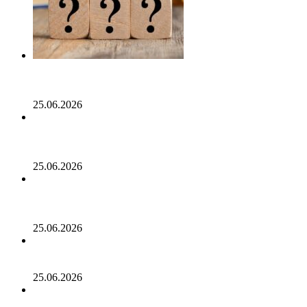
Опубликован список наиболее популярных среди
разработчиков альткоинов, ориентированных на
управление государством, за последний месяц!
25.06.2026
Генеральный директор Kalshi исключает возможность
проведения IPO в 2026 году, несмотря на годовой доход
в 2 миллиарда долларов
25.06.2026
Биткойн проходит «стресс-тест» на отметке 55 тыс.
долларов: в отчете 10x Research отмечено несколько
медвежьих сигналов
25.06.2026
Число транзакций в биткоине достигло двухлетнего
пика. С чем это связано
25.06.2026
Разрыв в цене акций STRC увеличивается, поскольку