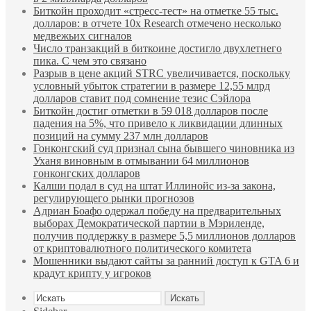
Биткойн проходит «стресс-тест» на отметке 55 тыс.
долларов: в отчете 10x Research отмечено несколько
медвежьих сигналов
Число транзакций в биткоине достигло двухлетнего
пика. С чем это связано
Разрыв в цене акций STRC увеличивается, поскольку
условный убыток стратегии в размере 12,55 млрд
долларов ставит под сомнение тезис Сэйлора
Биткойн достиг отметки в 59 018 долларов после
падения на 5%, что привело к ликвидации длинных
позиций на сумму 237 млн долларов
Гонконгский суд признал сына бывшего чиновника из
Уханя виновным в отмывании 64 миллионов
гонконгских долларов
Калши подал в суд на штат Иллинойс из-за закона,
регулирующего рынки прогнозов
Адриан Боафо одержал победу на предварительных
выборах Демократической партии в Мэриленде,
получив поддержку в размере 5,5 миллионов долларов
от криптовалютного политического комитета
Мошенники выдают сайты за ранний доступ к GTA 6 и
крадут крипту у игроков
Искать