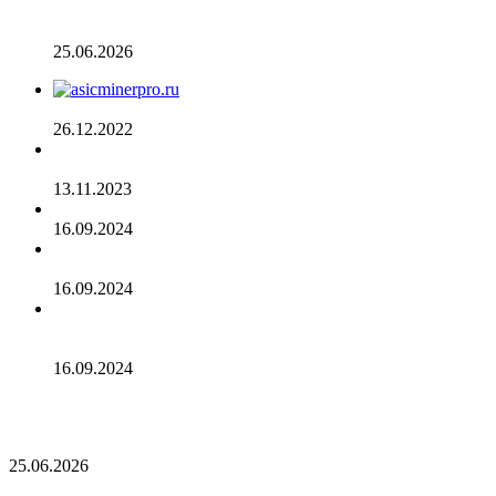
условный убыток стратегии в размере 12,55 млрд
долларов ставит под сомнение тезис Сэйлора
25.06.2026
AsicMinerPRO.ru – Современный майнинг-отель
26.12.2022
CommEX добавляет поддержку российских рублей для
ввода и вывода средств
13.11.2023
Cardano достигла рубежа в 96 млн транзакций
16.09.2024
Binance объявила о листинге трех мемкоинов
16.09.2024
Эксперты не считают покушение на Трампа событием
для макрорынка
16.09.2024
Опубликован список наиболее популярных среди
разработчиков альткоинов, ориентированных на управление
государством, за последний месяц!
25.06.2026