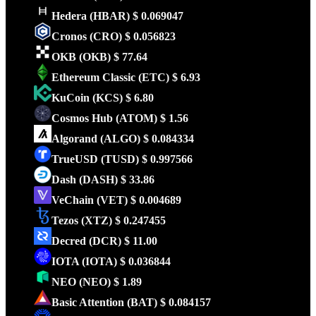
Hedera
(HBAR)
$ 0.069047
Cronos
(CRO)
$ 0.056823
OKB
(OKB)
$ 77.64
Ethereum Classic
(ETC)
$ 6.93
KuCoin
(KCS)
$ 6.80
Cosmos Hub
(ATOM)
$ 1.56
Algorand
(ALGO)
$ 0.084334
TrueUSD
(TUSD)
$ 0.997566
Dash
(DASH)
$ 33.86
VeChain
(VET)
$ 0.004689
Tezos
(XTZ)
$ 0.247455
Decred
(DCR)
$ 11.00
IOTA
(IOTA)
$ 0.036844
NEO
(NEO)
$ 1.89
Basic Attention
(BAT)
$ 0.084157