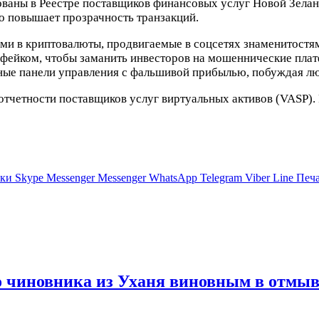
рованы в Реестре поставщиков финансовых услуг Новой Зела
то повышает прозрачность транзакций.
и в криптовалюты, продвигаемые в соцсетях знаменитостям
 фейком, чтобы заманить инвесторов на мошеннические пла
ые панели управления с фальшивой прибылью, побуждая люд
отчетности поставщиков услуг виртуальных активов (VASP).
ики
Skype
Messenger
Messenger
WhatsApp
Telegram
Viber
Line
Печа
о чиновника из Уханя виновным в отмыв