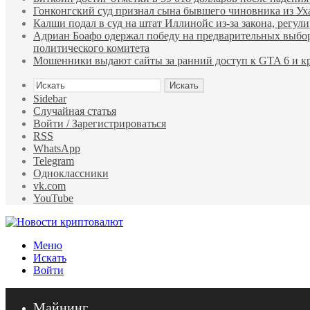
Гонконгский суд признал сына бывшего чиновника из У
Калши подал в суд на штат Иллинойс из-за закона, регу
Адриан Боафо одержал победу на предварительных выбор
политического комитета
Мошенники выдают сайты за ранний доступ к GTA 6 и кр
Искать
Sidebar
Случайная статья
Войти / Зарегистрироваться
RSS
WhatsApp
Telegram
Одноклассники
vk.com
YouTube
Меню
Искать
Войти
Майнинг