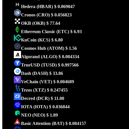
Hedera
(HBAR)
$ 0.069047
Cronos
(CRO)
$ 0.056823
OKB
(OKB)
$ 77.64
Ethereum Classic
(ETC)
$ 6.93
KuCoin
(KCS)
$ 6.80
Cosmos Hub
(ATOM)
$ 1.56
Algorand
(ALGO)
$ 0.084334
TrueUSD
(TUSD)
$ 0.997566
Dash
(DASH)
$ 33.86
VeChain
(VET)
$ 0.004689
Tezos
(XTZ)
$ 0.247455
Decred
(DCR)
$ 11.00
IOTA
(IOTA)
$ 0.036844
NEO
(NEO)
$ 1.89
Basic Attention
(BAT)
$ 0.084157