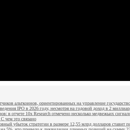
чиков альткоинов, ориентированных на управление государство
едения IPO в 2026 году, несмотря на годовой доход в 2 миллиар
ров: в отчете 10x Research отмечено несколько медвежьих сигнал
 С чем это связано
овный убыток стратегии в размере 12,55 млрд долларов ставит п
я на 5%, что привело к ликвидации длинных позиций на сумму 2