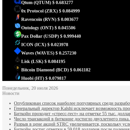
Qtum
(QTUM)
$ 0.683277
0x Protocol
(ZRX)
$ 0.084999
Ravencoin
(RVN)
$ 0.003677
Ontology
(ONT)
$ 0.045506
Pax Dollar
(USDP)
$ 0.999440
ICON
(ICX)
$ 0.023978
Waves
(WAVES)
$ 0.257230
Lisk
(LSK)
$ 0.084195
Bitcoin Diamond
(BCD)
$ 0.061182
Huobi
(HT)
$ 0.079817
Понедельник, 20 июля 2026
Новости
Опубликован список наиболее популярных среди разработ
Генеральный директор Kalshi исключает возможность пров
Биткойн проходит «стресс-тест» на отметке 55 тыс. долла
Число транзакций в биткоине достигло двухлетнего пика.
Разрыв в цене акций STRC увеличивается, поскольку усл
Биткойн достиг отметки в 59 018 долларов после падени