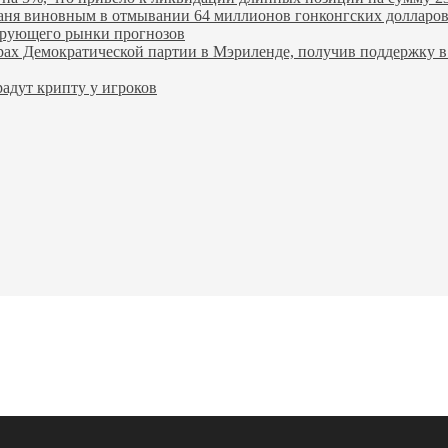
ханя виновным в отмывании 64 миллионов гонконгских долларо
лирующего рынки прогнозов
ах Демократической партии в Мэриленде, получив поддержку в 
адут крипту у игроков