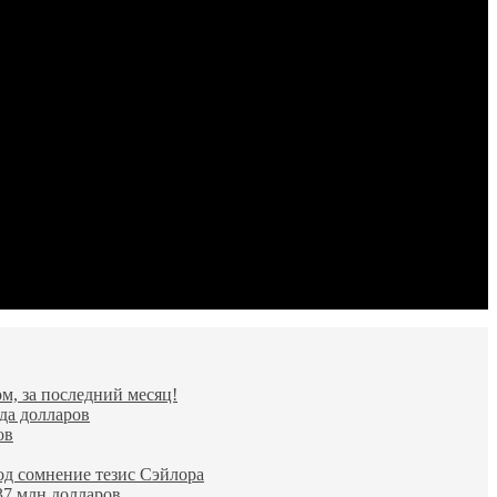
м, за последний месяц!
да долларов
ов
од сомнение тезис Сэйлора
37 млн долларов