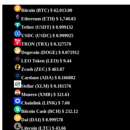
Bitcoin
(BTC)
$ 62,013.00
Ethereum
(ETH)
$ 1,740.83
Tether
(USDT)
$ 0.999132
USDC
(USDC)
$ 0.999925
TRON
(TRX)
$ 0.327570
Dogecoin
(DOGE)
$ 0.071912
LEO Token
(LEO)
$ 9.44
Zcash
(ZEC)
$ 463.07
Cardano
(ADA)
$ 0.166882
Stellar
(XLM)
$ 0.181576
Monero
(XMR)
$ 321.61
Chainlink
(LINK)
$ 7.60
Bitcoin Cash
(BCH)
$ 232.12
Dai
(DAI)
$ 0.999578
Litecoin
(LTC)
$ 43.66