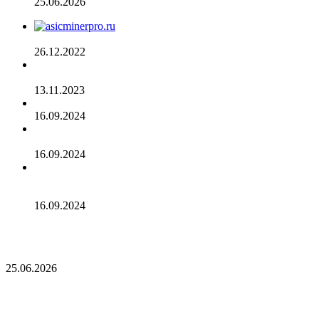
25.06.2026
AsicMinerPRO.ru – Современный майнинг-отель
26.12.2022
CommEX добавляет поддержку российских рублей для
ввода и вывода средств
13.11.2023
Cardano достигла рубежа в 96 млн транзакций
16.09.2024
Binance объявила о листинге трех мемкоинов
16.09.2024
Эксперты не считают покушение на Трампа событием
для макрорынка
16.09.2024
Опубликован список наиболее популярных среди
разработчиков альткоинов, ориентированных на управление
государством, за последний месяц!
25.06.2026
Опубликован список наиболее популярных
среди разработчиков альткоинов,