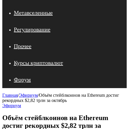
Метавселенные
Регулирование
Прочее
Курсы криптовалют
Форум
Главная
/
Эфириум
/
Объём стейблкоинов на Ethereum достиг
рекордных $2,82 трлн за октябрь
Эфириум
Объём стейблкоинов на Ethereum
достиг рекордных $2,82 трлн за