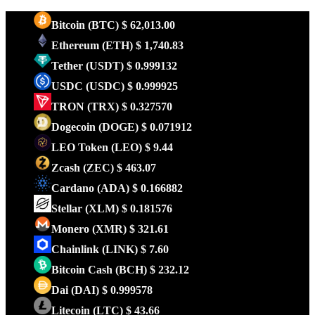
Bitcoin
(BTC)
$ 62,013.00
Ethereum
(ETH)
$ 1,740.83
Tether
(USDT)
$ 0.999132
USDC
(USDC)
$ 0.999925
TRON
(TRX)
$ 0.327570
Dogecoin
(DOGE)
$ 0.071912
LEO Token
(LEO)
$ 9.44
Zcash
(ZEC)
$ 463.07
Cardano
(ADA)
$ 0.166882
Stellar
(XLM)
$ 0.181576
Monero
(XMR)
$ 321.61
Chainlink
(LINK)
$ 7.60
Bitcoin Cash
(BCH)
$ 232.12
Dai
(DAI)
$ 0.999578
Litecoin
(LTC)
$ 43.66