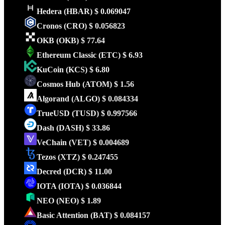
Hedera
(HBAR)
$ 0.069047
Cronos
(CRO)
$ 0.056823
OKB
(OKB)
$ 77.64
Ethereum Classic
(ETC)
$ 6.93
KuCoin
(KCS)
$ 6.80
Cosmos Hub
(ATOM)
$ 1.56
Algorand
(ALGO)
$ 0.084334
TrueUSD
(TUSD)
$ 0.997566
Dash
(DASH)
$ 33.86
VeChain
(VET)
$ 0.004689
Tezos
(XTZ)
$ 0.247455
Decred
(DCR)
$ 11.00
IOTA
(IOTA)
$ 0.036844
NEO
(NEO)
$ 1.89
Basic Attention
(BAT)
$ 0.084157