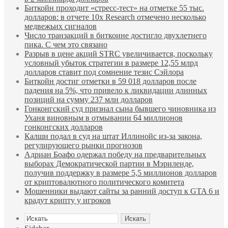
Биткойн проходит «стресс-тест» на отметке 55 тыс.
долларов: в отчете 10x Research отмечено несколько
медвежьих сигналов
Число транзакций в биткоине достигло двухлетнего
пика. С чем это связано
Разрыв в цене акций STRC увеличивается, поскольку
условный убыток стратегии в размере 12,55 млрд
долларов ставит под сомнение тезис Сэйлора
Биткойн достиг отметки в 59 018 долларов после
падения на 5%, что привело к ликвидации длинных
позиций на сумму 237 млн долларов
Гонконгский суд признал сына бывшего чиновника из
Уханя виновным в отмывании 64 миллионов
гонконгских долларов
Калши подал в суд на штат Иллинойс из-за закона,
регулирующего рынки прогнозов
Адриан Боафо одержал победу на предварительных
выборах Демократической партии в Мэриленде,
получив поддержку в размере 5,5 миллионов долларов
от криптовалютного политического комитета
Мошенники выдают сайты за ранний доступ к GTA 6 и
крадут крипту у игроков
Искать