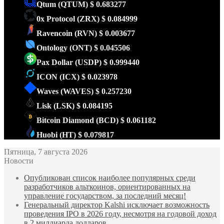
Qtum
(QTUM)
$ 0.683277
0x Protocol
(ZRX)
$ 0.084999
Ravencoin
(RVN)
$ 0.003677
Ontology
(ONT)
$ 0.045506
Pax Dollar
(USDP)
$ 0.999440
ICON
(ICX)
$ 0.023978
Waves
(WAVES)
$ 0.257230
Lisk
(LSK)
$ 0.084195
Bitcoin Diamond
(BCD)
$ 0.061182
Huobi
(HT)
$ 0.079817
Пятница, 7 августа 2026
Новости
Опубликован список наиболее популярных среди
разработчиков альткоинов, ориентированных на
управление государством, за последний месяц!
Генеральный директор Kalshi исключает возможность
проведения IPO в 2026 году, несмотря на годовой доход
в 2 миллиарда долларов