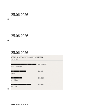
Генеральный директор Kalshi исключает возможность
проведения IPO в 2026 году, несмотря на годовой доход
в 2 миллиарда долларов
25.06.2026
Биткойн проходит «стресс-тест» на отметке 55 тыс.
долларов: в отчете 10x Research отмечено несколько
медвежьих сигналов
25.06.2026
Число транзакций в биткоине достигло двухлетнего
пика. С чем это связано
25.06.2026
Разрыв в цене акций STRC увеличивается, поскольку
условный убыток стратегии в размере 12,55 млрд
долларов ставит под сомнение тезис Сэйлора