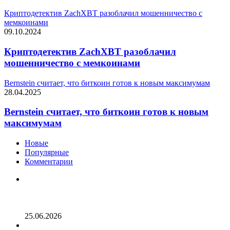
Криптодетектив ZachXBT разоблачил мошенничество с
мемкоинами
09.10.2024
Криптодетектив ZachXBT разоблачил
мошенничество с мемкоинами
Bernstein считает, что биткоин готов к новым максимумам
28.04.2025
Bernstein считает, что биткоин готов к новым
максимумам
Новые
Популярные
Комментарии
Опубликован список наиболее популярных среди
разработчиков альткоинов, ориентированных на
управление государством, за последний месяц!
25.06.2026