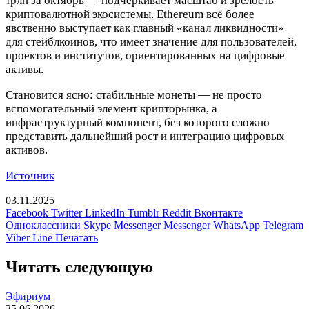
трлн за октябрь — подчёркивает масштаб и зрелость
криптовалютной экосистемы. Ethereum всё более
явственно выступает как главный «канал ликвидности»
для стейблкоинов, что имеет значение для пользователей,
проектов и институтов, ориентированных на цифровые
активы.
Становится ясно: стабильные монеты — не просто
вспомогательный элемент крипторынка, а
инфраструктурный компонент, без которого сложно
представить дальнейший рост и интеграцию цифровых
активов.
Источник
03.11.2025
Facebook
Twitter
LinkedIn
Tumblr
Reddit
Вконтакте
Одноклассники
Skype
Messenger
Messenger
WhatsApp
Telegram
Viber
Line
Печатать
Читать следующую
Эфириум
25.06.2026