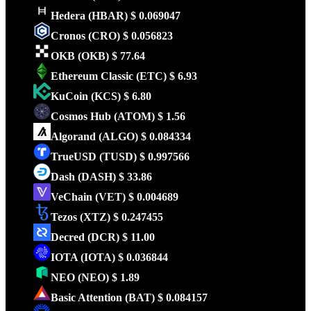
Hedera
(HBAR)
$ 0.069047
Cronos
(CRO)
$ 0.056823
OKB
(OKB)
$ 77.64
Ethereum Classic
(ETC)
$ 6.93
KuCoin
(KCS)
$ 6.80
Cosmos Hub
(ATOM)
$ 1.56
Algorand
(ALGO)
$ 0.084334
TrueUSD
(TUSD)
$ 0.997566
Dash
(DASH)
$ 33.86
VeChain
(VET)
$ 0.004689
Tezos
(XTZ)
$ 0.247455
Decred
(DCR)
$ 11.00
IOTA
(IOTA)
$ 0.036844
NEO
(NEO)
$ 1.89
Basic Attention
(BAT)
$ 0.084157