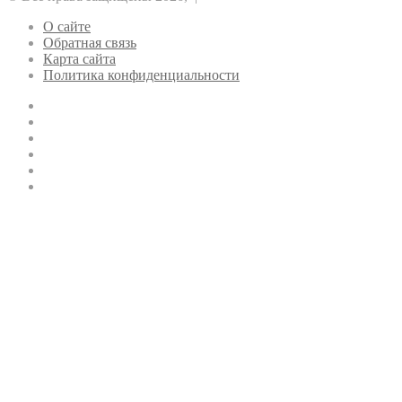
О сайте
Обратная связь
Карта сайта
Политика конфиденциальности
YouTube
vk.com
Одноклассники
Telegram
WhatsApp
RSS
Кнопка
«Наверх»