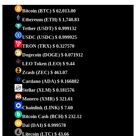
Bitcoin
(BTC)
$ 62,013.00
Ethereum
(ETH)
$ 1,740.83
Tether
(USDT)
$ 0.999132
USDC
(USDC)
$ 0.999925
TRON
(TRX)
$ 0.327570
Dogecoin
(DOGE)
$ 0.071912
LEO Token
(LEO)
$ 9.44
Zcash
(ZEC)
$ 463.07
Cardano
(ADA)
$ 0.166882
Stellar
(XLM)
$ 0.181576
Monero
(XMR)
$ 321.61
Chainlink
(LINK)
$ 7.60
Bitcoin Cash
(BCH)
$ 232.12
Dai
(DAI)
$ 0.999578
Litecoin
(LTC)
$ 43.66