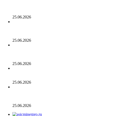
Опубликован список наиболее популярных среди
разработчиков альткоинов, ориентированных на
управление государством, за последний месяц!
25.06.2026
Генеральный директор Kalshi исключает возможность
проведения IPO в 2026 году, несмотря на годовой доход
в 2 миллиарда долларов
25.06.2026
Биткойн проходит «стресс-тест» на отметке 55 тыс.
долларов: в отчете 10x Research отмечено несколько
медвежьих сигналов
25.06.2026
Число транзакций в биткоине достигло двухлетнего
пика. С чем это связано
25.06.2026
Разрыв в цене акций STRC увеличивается, поскольку
условный убыток стратегии в размере 12,55 млрд
долларов ставит под сомнение тезис Сэйлора
25.06.2026