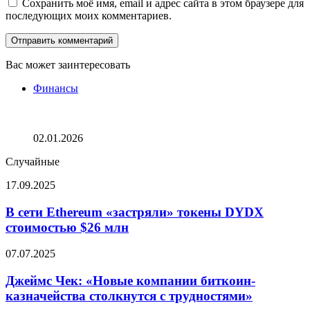
Сохранить моё имя, email и адрес сайта в этом браузере для
последующих моих комментариев.
Вас может заинтересовать
Закрыть
Финансы
Криптомиллиардеры понесли большие убытки в 2025
году, за исключением одного! Вот сколько потеряли CZ
и Сэйлор в 2025 году!
02.01.2026
Случайные
В
17.09.2025
сети
Ethereum
В сети Ethereum «застряли» токены DYDX
«застряли»
стоимостью $26 млн
токены
DYDX
Джеймс
07.07.2025
стоимостью
Чек:
$26
«Новые
Джеймс Чек: «Новые компании биткоин-
млн
компании
казначейства столкнутся с трудностями»
биткоин-