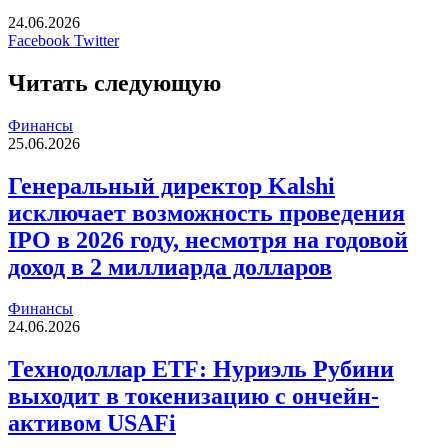
24.06.2026
LinkedIn
Tumblr
Reddit
Вконтакте
Одноклассники
Skype
Messenger
Messenger
WhatsApp
Telegram
Viber
Line
Печатать
Facebook
Twitter
Читать следующую
Финансы
25.06.2026
Генеральный директор Kalshi
исключает возможность проведения
IPO в 2026 году, несмотря на годовой
доход в 2 миллиарда долларов
Финансы
24.06.2026
Технодоллар ETF: Нуриэль Рубини
выходит в токенизацию с ончейн-
активом USAFi