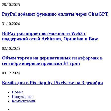
казначейства
PayPal
28.10.2025
столкнутся
добавит
с трудностями»
функцию
PayPal добавит функцию оплаты через ChatGPT
оплаты
через
BitPay
31.10.2024
ChatGPT
расширяет
возможности
BitPay расширяет возможности Web3 с
Web3
поддержкой сетей Arbitrum, Optimism и Base
с
поддержкой
Объем
02.10.2025
сетей
торгов
Arbitrum,
на
Объем торгов на деривативных платформах в
Optimism
деривативных
сентябре впервые превысил $1 трлн
и
платформах
Base
в
Комбо
03.12.2024
сентябре
дня
впервые
в
Комбо дня в Pixeltap by Pixelverse на 3 декабря
превысил
Pixeltap
$1
by
Новые
трлн
Pixelverse
Популярные
на
Комментарии
3
декабря