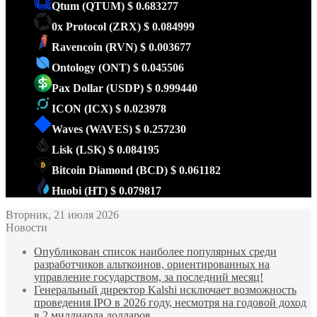
Qtum
(QTUM)
$ 0.683277
0x Protocol
(ZRX)
$ 0.084999
Ravencoin
(RVN)
$ 0.003677
Ontology
(ONT)
$ 0.045506
Pax Dollar
(USDP)
$ 0.999440
ICON
(ICX)
$ 0.023978
Waves
(WAVES)
$ 0.257230
Lisk
(LSK)
$ 0.084195
Bitcoin Diamond
(BCD)
$ 0.061182
Huobi
(HT)
$ 0.079817
Вторник, 21 июля 2026
Новости
Опубликован список наиболее популярных среди
разработчиков альткоинов, ориентированных на
управление государством, за последний месяц!
Генеральный директор Kalshi исключает возможность
проведения IPO в 2026 году, несмотря на годовой доход
в 2 миллиарда долларов