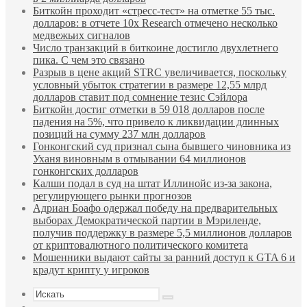
Биткойн проходит «стресс-тест» на отметке 55 тыс.
долларов: в отчете 10x Research отмечено несколько
медвежьих сигналов
Число транзакций в биткоине достигло двухлетнего
пика. С чем это связано
Разрыв в цене акций STRC увеличивается, поскольку
условный убыток стратегии в размере 12,55 млрд
долларов ставит под сомнение тезис Сэйлора
Биткойн достиг отметки в 59 018 долларов после
падения на 5%, что привело к ликвидации длинных
позиций на сумму 237 млн долларов
Гонконгский суд признал сына бывшего чиновника из
Уханя виновным в отмывании 64 миллионов
гонконгских долларов
Калши подал в суд на штат Иллинойс из-за закона,
регулирующего рынки прогнозов
Адриан Боафо одержал победу на предварительных
выборах Демократической партии в Мэриленде,
получив поддержку в размере 5,5 миллионов долларов
от криптовалютного политического комитета
Мошенники выдают сайты за ранний доступ к GTA 6 и
крадут крипту у игроков
Искать
Sidebar