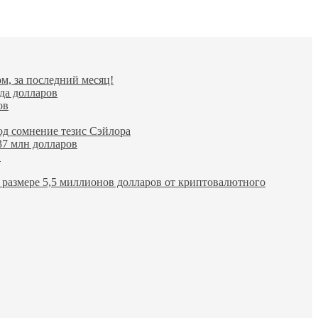
TRON
$ 0.327570
Dogecoin
$ 0.071912
(TRX)
(DOGE)
м, за последний месяц!
да долларов
ов
од сомнение тезис Сэйлора
37 млн долларов
в
размере 5,5 миллионов долларов от криптовалютного