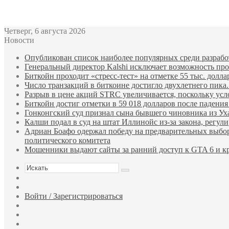
Bitcoin
$ 62,013.00
Ethereum
$ 1,740.83
(BTC)
(ETH)
Четверг, 6 августа 2026
Новости
Опубликован список наиболее популярных среди разработ
Генеральный директор Kalshi исключает возможность пров
Биткойн проходит «стресс-тест» на отметке 55 тыс. долла
Число транзакций в биткоине достигло двухлетнего пика.
Разрыв в цене акций STRC увеличивается, поскольку усл
Биткойн достиг отметки в 59 018 долларов после падени
Гонконгский суд признал сына бывшего чиновника из У
Калши подал в суд на штат Иллинойс из-за закона, регу
Адриан Боафо одержал победу на предварительных выбор
политического комитета
Мошенники выдают сайты за ранний доступ к GTA 6 и кр
Искать
Sidebar
Случайная
статья
Войти / Зарегистрироваться
RSS
WhatsApp
Telegram