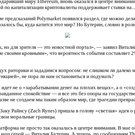
 подаривший миру Ethereum, вновь оказался в центре внимани
рой по капитализации криптовалюты поддерживает ставки на
 предсказаний Polymarket появился раздел, где можно делать
лось бы, куда катится этот мир? Но Бутерин, словно в роли 
ок, но для зрителя — это новостной портал», — заявил Витал
е своими кровными», что вероятность события составляет 2
 дух риторики и зададимся вопросом: не слишком ли далеко
ункцией», не пора ли нам остановиться и подумать?
ь идет не о «зарабатывании денег на плохих вещах», а о «со
равданное спокойствие — и все это без опоры на государст
разве не создаем мы таким образом мир, где трагедии превр
 Заку Райнсу (Zach Rynes) пришла в голову «светлая» идея о
 свои моральные границы.
латформа не просто так оказалась в центре внимания. В мае
, наш герой — Виталик Бутерин. А теперь, по сообщениям Th