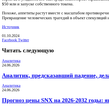
$50 млн и запуске собственного токена.
Похоже, аппетиты растут вместе с масштабом противоречий
Превращение человеческих трагедий в объект спекуляций и
Источник
01.10.2024
LinkedIn
Tumblr
Reddit
Вконтакте
Одноклассники
Skype
Messenger
Messenger
WhatsApp
Telegram
Viber
Line
Печатать
Facebook
Twitter
Читать следующую
Аналитика
24.06.2026
Аналитик, предсказавший падение, дел
Аналитика
24.06.2026
Прогноз цены SNX на 2026-2032 годы: 