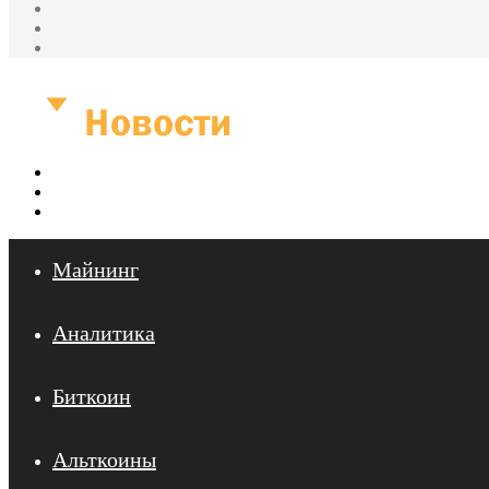
Одноклассники
vk.com
YouTube
Меню
Искать
Войти
Майнинг
Аналитика
Биткоин
Альткоины