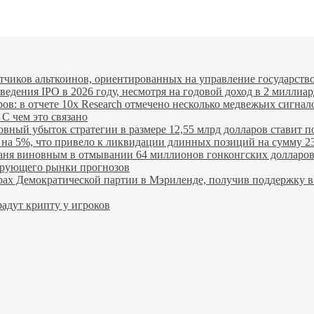
Tether
$ 0.999132
USDC
$ 0.999925
(USDT)
(USDC)
чиков альткоинов, ориентированных на управление государство
едения IPO в 2026 году, несмотря на годовой доход в 2 миллиар
ров: в отчете 10x Research отмечено несколько медвежьих сигнал
 С чем это связано
овный убыток стратегии в размере 12,55 млрд долларов ставит п
я на 5%, что привело к ликвидации длинных позиций на сумму 2
ханя виновным в отмывании 64 миллионов гонконгских долларо
лирующего рынки прогнозов
ах Демократической партии в Мэриленде, получив поддержку в 
адут крипту у игроков