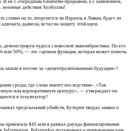
я. И не с очередным блокчейн-прорывом, а с заявлением,
… военные действия Хезболлы!
 ставки на то, вторгнется ли Израиль в Ливан, будет ли
адвоката дьявола, встал на защиту этой идеи.
ик, демонстрируя чудеса словесной эквилибристики. По его
% или 50%, — это «ценная функция, которая может помочь
 мы зашли в погоне за «децентрализованным будущим»?
здании среды, где слова имеют последствия». «Так
венную или корпоративную цензуру», — утверждает он.
ащаются в тотализатор?
 рынках предсказаний убийств, Бутерин твердо заявил о
 она привлекла $45 млн в рамках раунда финансирования
e Information, Polymarket подумывает о привлечении еще