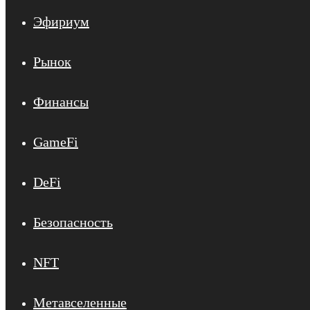
Эфириум
Рынок
Финансы
GameFi
DeFi
Безопасность
NFT
Метавселенные