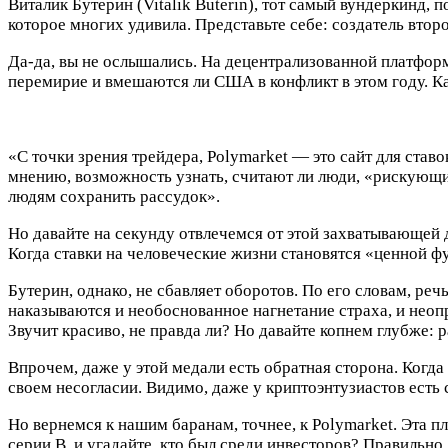
Виталик Бутерин (Vitalik Buterin), тот самый вундеркинд,
которое многих удивила. Представьте себе: создатель вто
Да-да, вы не ослышались. На децентрализованной платформе
перемирие и вмешаются ли США в конфликт в этом году. Каза
«С точки зрения трейдера, Polymarket — это сайт для став
мнению, возможность узнать, считают ли люди, «рискующи
людям сохранить рассудок».
Но давайте на секунду отвлечемся от этой захватывающей
Когда ставки на человеческие жизни становятся «ценной ф
Бутерин, однако, не сбавляет оборотов. По его словам, реч
наказываются и необоснованное нагнетание страха, и неоп
Звучит красиво, не правда ли? Но давайте копнем глубже: 
Впрочем, даже у этой медали есть обратная сторона. Когда
своем несогласии. Видимо, даже у криптоэнтузиастов есть
Но вернемся к нашим баранам, точнее, к Polymarket. Эта п
серии B, и угадайте, кто был среди инвесторов? Правильно