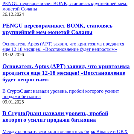
PENGU переворачивает BONK, становясь крупнейшей мем-
монетой Соланы
26.12.2024
PENGU переворачивает BONK, становясь
крупнейшей мем-монетой Соланы
Основатель Aptos (APT) заявил, что криптозима продлится
еще 12-18 месяцев! «Восстановление будет непростым»
19.02.2026
Основатель Aptos (APT) заявил, что криптозима
продлится еще 12-18 месяцев! «Восстановление
будет непростым»
В CryptoQuant назвали уровень, пробой которого усилит
продажи биткоина
09.01.2025
В CryptoQuant назвали уровень, пробой
которого усилит продажи биткоина
Между основателями криптовалютных бирж Binance и OKX