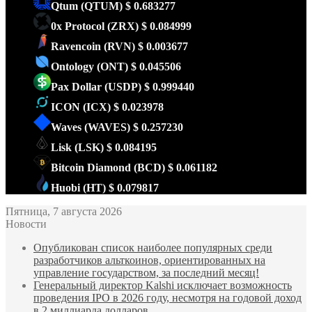
Qtum
(QTUM)
$ 0.683277
0x Protocol
(ZRX)
$ 0.084999
Ravencoin
(RVN)
$ 0.003677
Ontology
(ONT)
$ 0.045506
Pax Dollar
(USDP)
$ 0.999440
ICON
(ICX)
$ 0.023978
Waves
(WAVES)
$ 0.257230
Lisk
(LSK)
$ 0.084195
Bitcoin Diamond
(BCD)
$ 0.061182
Huobi
(HT)
$ 0.079817
Пятница, 7 августа 2026
Новости
Опубликован список наиболее популярных среди
разработчиков альткоинов, ориентированных на
управление государством, за последний месяц!
Генеральный директор Kalshi исключает возможность
проведения IPO в 2026 году, несмотря на годовой доход
в 2 миллиарда долларов