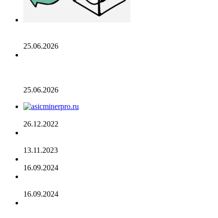
Число транзакций в биткоине достигло двухлетнего
пика. С чем это связано
25.06.2026
Разрыв в цене акций STRC увеличивается, поскольку
условный убыток стратегии в размере 12,55 млрд
долларов ставит под сомнение тезис Сэйлора
25.06.2026
AsicMinerPRO.ru – Современный майнинг-отель
26.12.2022
CommEX добавляет поддержку российских рублей для
ввода и вывода средств
13.11.2023
Cardano достигла рубежа в 96 млн транзакций
16.09.2024
Binance объявила о листинге трех мемкоинов
16.09.2024
Эксперты не считают покушение на Трампа событием