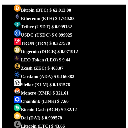
Bitcoin
(BTC)
$ 62,013.00
Ethereum
(ETH)
$ 1,740.83
Tether
(USDT)
$ 0.999132
USDC
(USDC)
$ 0.999925
TRON
(TRX)
$ 0.327570
Dogecoin
(DOGE)
$ 0.071912
LEO Token
(LEO)
$ 9.44
Zcash
(ZEC)
$ 463.07
Cardano
(ADA)
$ 0.166882
Stellar
(XLM)
$ 0.181576
Monero
(XMR)
$ 321.61
Chainlink
(LINK)
$ 7.60
Bitcoin Cash
(BCH)
$ 232.12
Dai
(DAI)
$ 0.999578
Litecoin
(LTC)
$ 43.66