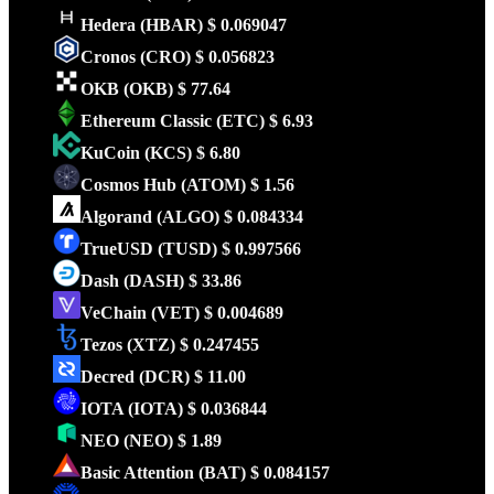
Hedera
(HBAR)
$ 0.069047
Cronos
(CRO)
$ 0.056823
OKB
(OKB)
$ 77.64
Ethereum Classic
(ETC)
$ 6.93
KuCoin
(KCS)
$ 6.80
Cosmos Hub
(ATOM)
$ 1.56
Algorand
(ALGO)
$ 0.084334
TrueUSD
(TUSD)
$ 0.997566
Dash
(DASH)
$ 33.86
VeChain
(VET)
$ 0.004689
Tezos
(XTZ)
$ 0.247455
Decred
(DCR)
$ 11.00
IOTA
(IOTA)
$ 0.036844
NEO
(NEO)
$ 1.89
Basic Attention
(BAT)
$ 0.084157