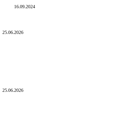
для макрорынка
16.09.2024
Опубликован список наиболее популярных среди
разработчиков альткоинов, ориентированных на управление
государством, за последний месяц!
25.06.2026
Опубликован список наиболее популярных
среди разработчиков альткоинов,
ориентированных на управление государством,
за последний месяц!
Генеральный директор Kalshi исключает возможность
проведения IPO в 2026 году, несмотря на годовой доход в 2
миллиарда долларов
25.06.2026
Генеральный директор Kalshi исключает
возможность проведения IPO в 2026 году,
несмотря на годовой доход в 2 миллиарда
долларов