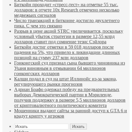
Биткойн проходит «стресс-тест» на отметке 55 тыс.
долларов: в отчете 10x Research отмечено несколько
медвежьих сигналов
Число транзакций в биткоине достигло двухлетнего
пика. С чем это связано
Разрыв в цене акций STRC увеличивается, поскольку
условный убыток стратегии в размере 12,55 млрд
долларов ставит под сомнение тезис Сэйлора
Биткойн достиг отметки в 59 018 долларов после
падения на 5%, что привело к ликвидации длинных
позиций на сумму 237 млн долларов
Гонконгский суд признал сына бывшего чиновника из
Уханя виновным в отмывании 64 миллионов
гонконгских долларов
Калши подал в суд на штат Иллинойс из-за закона,
регулирующего рынки прогнозов
Адриан Боафо одержал победу на предварительных
выборах Демократической партии в Мэриленде,
получив поддержку в размере 5,5 миллионов долларов
от криптовалютного политического комитета
Мошенники выдают сайты за ранний доступ к GTA 6 и
крадут крипту у игроков
Искать