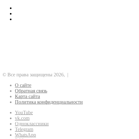
Как стоит заказать сегодня кондиционеры
1хБет: бонус 1X200VIP на 32500 RUB
Отводы ПНД для строителей
Рубрики
Альткоины
GameFi
DeFi
NFT
ICO
Аналитика
Биткоин
Безопасность
Регулирование
Майнинг
Прочее
Метавселенные
Рынок
Финансы
Эфириум
© Все права защищены 2026, |
О сайте
Обратная связь
Карта сайта
Политика конфиденциальности
YouTube
vk.com
Одноклассники
Telegram
WhatsApp