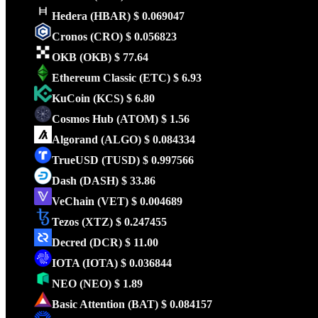
Hedera
(HBAR)
$ 0.069047
Cronos
(CRO)
$ 0.056823
OKB
(OKB)
$ 77.64
Ethereum Classic
(ETC)
$ 6.93
KuCoin
(KCS)
$ 6.80
Cosmos Hub
(ATOM)
$ 1.56
Algorand
(ALGO)
$ 0.084334
TrueUSD
(TUSD)
$ 0.997566
Dash
(DASH)
$ 33.86
VeChain
(VET)
$ 0.004689
Tezos
(XTZ)
$ 0.247455
Decred
(DCR)
$ 11.00
IOTA
(IOTA)
$ 0.036844
NEO
(NEO)
$ 1.89
Basic Attention
(BAT)
$ 0.084157