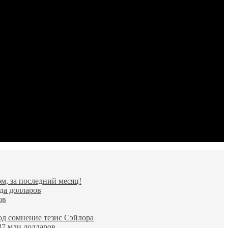
м, за последний месяц!
да долларов
ов
од сомнение тезис Сэйлора
37 млн долларов