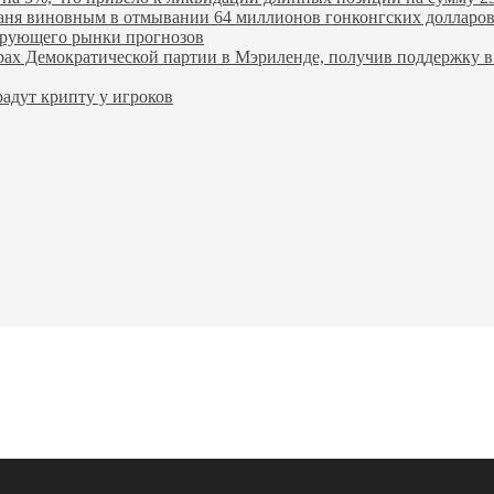
ханя виновным в отмывании 64 миллионов гонконгских долларо
лирующего рынки прогнозов
ах Демократической партии в Мэриленде, получив поддержку в 
адут крипту у игроков