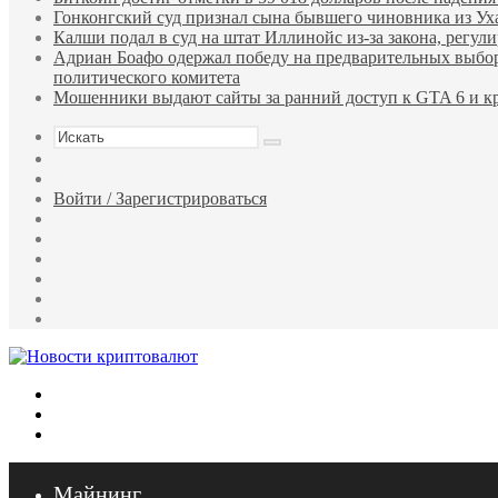
Гонконгский суд признал сына бывшего чиновника из У
Калши подал в суд на штат Иллинойс из-за закона, регу
Адриан Боафо одержал победу на предварительных выбор
политического комитета
Мошенники выдают сайты за ранний доступ к GTA 6 и кр
Искать
Sidebar
Случайная
статья
Войти / Зарегистрироваться
RSS
WhatsApp
Telegram
Одноклассники
vk.com
YouTube
Меню
Искать
Войти
Майнинг