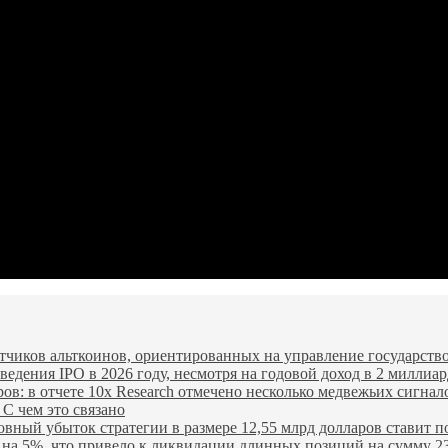
чиков альткоинов, ориентированных на управление государство
едения IPO в 2026 году, несмотря на годовой доход в 2 миллиар
ров: в отчете 10x Research отмечено несколько медвежьих сигнал
 С чем это связано
овный убыток стратегии в размере 12,55 млрд долларов ставит п
я на 5%, что привело к ликвидации длинных позиций на сумму 2