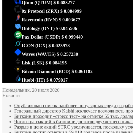
Qtum
(QTUM)
$ 0.683277
0x Protocol
(ZRX)
$ 0.084999
Ravencoin
(RVN)
$ 0.003677
Ontology
(ONT)
$ 0.045506
Pax Dollar
(USDP)
$ 0.999440
ICON
(ICX)
$ 0.023978
Waves
(WAVES)
$ 0.257230
Lisk
(LSK)
$ 0.084195
Bitcoin Diamond
(BCD)
$ 0.061182
Huobi
(HT)
$ 0.079817
Понедельник, 20 июля 2026
Новости
Опубликован список наиболее популярных среди разработ
Генеральный директор Kalshi исключает возможность пров
Биткойн проходит «стресс-тест» на отметке 55 тыс. долла
Число транзакций в биткоине достигло двухлетнего пика.
Разрыв в цене акций STRC увеличивается, поскольку усл
Биткойн достиг отметки в 59 018 долларов после падени