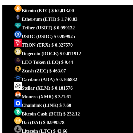
Bitcoin
(BTC)
$ 62,013.00
Ethereum
(ETH)
$ 1,740.83
Tether
(USDT)
$ 0.999132
USDC
(USDC)
$ 0.999925
TRON
(TRX)
$ 0.327570
Dogecoin
(DOGE)
$ 0.071912
LEO Token
(LEO)
$ 9.44
Zcash
(ZEC)
$ 463.07
Cardano
(ADA)
$ 0.166882
Stellar
(XLM)
$ 0.181576
Monero
(XMR)
$ 321.61
Chainlink
(LINK)
$ 7.60
Bitcoin Cash
(BCH)
$ 232.12
Dai
(DAI)
$ 0.999578
Litecoin
(LTC)
$ 43.66