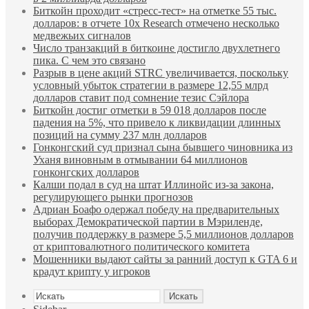
Биткойн проходит «стресс-тест» на отметке 55 тыс.
долларов: в отчете 10x Research отмечено несколько
медвежьих сигналов
Число транзакций в биткоине достигло двухлетнего
пика. С чем это связано
Разрыв в цене акций STRC увеличивается, поскольку
условный убыток стратегии в размере 12,55 млрд
долларов ставит под сомнение тезис Сэйлора
Биткойн достиг отметки в 59 018 долларов после
падения на 5%, что привело к ликвидации длинных
позиций на сумму 237 млн долларов
Гонконгский суд признал сына бывшего чиновника из
Уханя виновным в отмывании 64 миллионов
гонконгских долларов
Калши подал в суд на штат Иллинойс из-за закона,
регулирующего рынки прогнозов
Адриан Боафо одержал победу на предварительных
выборах Демократической партии в Мэриленде,
получив поддержку в размере 5,5 миллионов долларов
от криптовалютного политического комитета
Мошенники выдают сайты за ранний доступ к GTA 6 и
крадут крипту у игроков
Искать