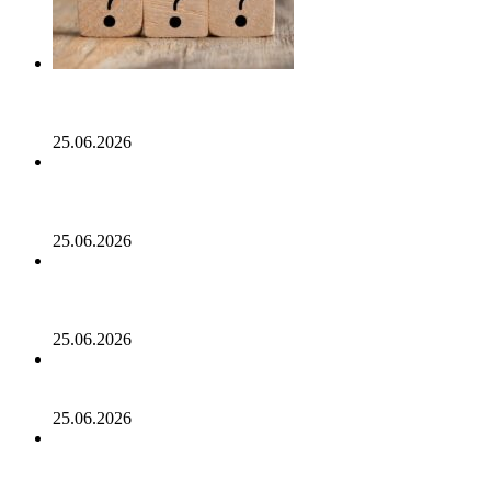
Опубликован список наиболее популярных среди
разработчиков альткоинов, ориентированных на
управление государством, за последний месяц!
25.06.2026
Генеральный директор Kalshi исключает возможность
проведения IPO в 2026 году, несмотря на годовой доход
в 2 миллиарда долларов
25.06.2026
Биткойн проходит «стресс-тест» на отметке 55 тыс.
долларов: в отчете 10x Research отмечено несколько
медвежьих сигналов
25.06.2026
Число транзакций в биткоине достигло двухлетнего
пика. С чем это связано
25.06.2026
Разрыв в цене акций STRC увеличивается, поскольку
условный убыток стратегии в размере 12,55 млрд