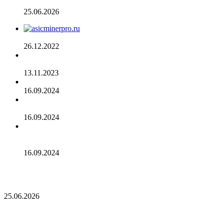
долларов ставит под сомнение тезис Сэйлора
25.06.2026
AsicMinerPRO.ru – Современный майнинг-отель
26.12.2022
CommEX добавляет поддержку российских рублей для
ввода и вывода средств
13.11.2023
Cardano достигла рубежа в 96 млн транзакций
16.09.2024
Binance объявила о листинге трех мемкоинов
16.09.2024
Эксперты не считают покушение на Трампа событием
для макрорынка
16.09.2024
Опубликован список наиболее популярных среди
разработчиков альткоинов, ориентированных на управление
государством, за последний месяц!
25.06.2026
Опубликован список наиболее популярных