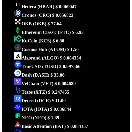
Hedera
(HBAR)
$ 0.069047
Cronos
(CRO)
$ 0.056823
OKB
(OKB)
$ 77.64
Ethereum Classic
(ETC)
$ 6.93
KuCoin
(KCS)
$ 6.80
Cosmos Hub
(ATOM)
$ 1.56
Algorand
(ALGO)
$ 0.084334
TrueUSD
(TUSD)
$ 0.997566
Dash
(DASH)
$ 33.86
VeChain
(VET)
$ 0.004689
Tezos
(XTZ)
$ 0.247455
Decred
(DCR)
$ 11.00
IOTA
(IOTA)
$ 0.036844
NEO
(NEO)
$ 1.89
Basic Attention
(BAT)
$ 0.084157