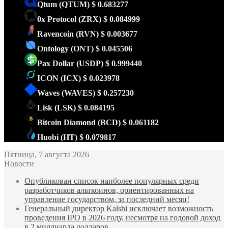
Qtum
(QTUM)
$ 0.683277
0x Protocol
(ZRX)
$ 0.084999
Ravencoin
(RVN)
$ 0.003677
Ontology
(ONT)
$ 0.045506
Pax Dollar
(USDP)
$ 0.999440
ICON
(ICX)
$ 0.023978
Waves
(WAVES)
$ 0.257230
Lisk
(LSK)
$ 0.084195
Bitcoin Diamond
(BCD)
$ 0.061182
Huobi
(HT)
$ 0.079817
Пятница, 7 августа 2026
Новости
Опубликован список наиболее популярных среди
разработчиков альткоинов, ориентированных на
управление государством, за последний месяц!
Генеральный директор Kalshi исключает возможность
проведения IPO в 2026 году, несмотря на годовой доход
в 2 миллиарда долларов