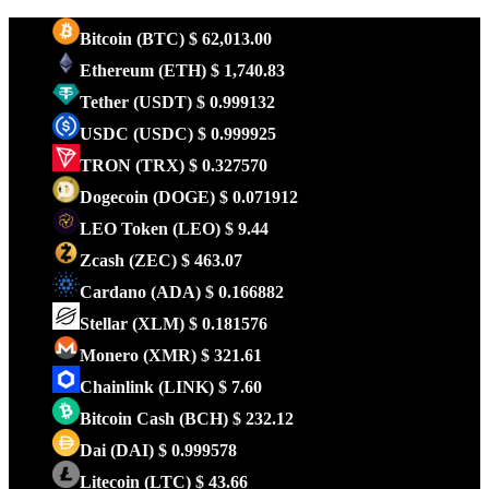
Bitcoin
(BTC)
$ 62,013.00
Ethereum
(ETH)
$ 1,740.83
Tether
(USDT)
$ 0.999132
USDC
(USDC)
$ 0.999925
TRON
(TRX)
$ 0.327570
Dogecoin
(DOGE)
$ 0.071912
LEO Token
(LEO)
$ 9.44
Zcash
(ZEC)
$ 463.07
Cardano
(ADA)
$ 0.166882
Stellar
(XLM)
$ 0.181576
Monero
(XMR)
$ 321.61
Chainlink
(LINK)
$ 7.60
Bitcoin Cash
(BCH)
$ 232.12
Dai
(DAI)
$ 0.999578
Litecoin
(LTC)
$ 43.66