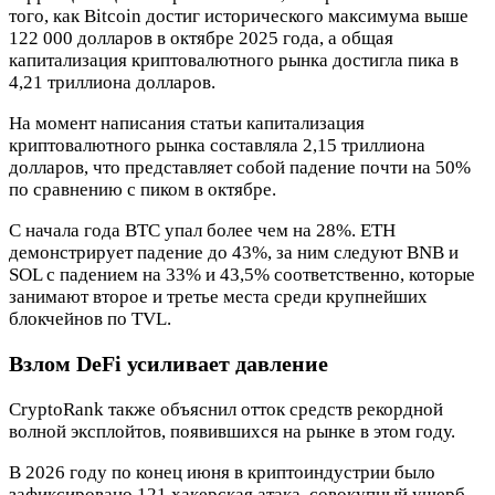
того, как Bitcoin достиг исторического максимума выше
122 000 долларов в октябре 2025 года, а общая
капитализация криптовалютного рынка достигла пика в
4,21 триллиона долларов.
На момент написания статьи капитализация
криптовалютного рынка составляла 2,15 триллиона
долларов, что представляет собой падение почти на 50%
по сравнению с пиком в октябре.
С начала года BTC упал более чем на 28%. ETH
демонстрирует падение до 43%, за ним следуют BNB и
SOL с падением на 33% и 43,5% соответственно, которые
занимают второе и третье места среди крупнейших
блокчейнов по TVL.
Взлом DeFi усиливает давление
CryptoRank также объяснил отток средств рекордной
волной эксплойтов, появившихся на рынке в этом году.
В 2026 году по конец июня в криптоиндустрии было
зафиксировано 121 хакерская атака, совокупный ущерб