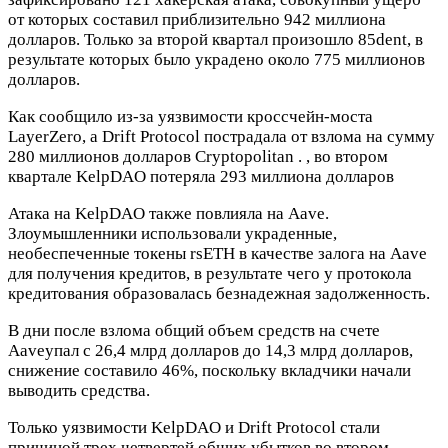
от которых составил приблизительно 942 миллиона
долларов. Только за второй квартал произошло 85dent, в
результате которых было украдено около 775 миллионов
долларов.
Как сообщило из-за уязвимости кроссчейн-моста
LayerZero, а Drift Protocol пострадала от взлома на сумму
280 миллионов долларов Cryptopolitan . , во втором
квартале KelpDAO потеряла 293 миллиона долларов
Атака на KelpDAO также повлияла на Aave.
Злоумышленники использовали украденные,
необеспеченные токены rsETH в качестве залога на Aave
для получения кредитов, в результате чего у протокола
кредитования образовалась безнадежная задолженность.
В дни после взлома общий объем средств на счете
Aaveупал с 26,4 млрд долларов до 14,3 млрд долларов,
снижение составило 46%, поскольку вкладчики начали
выводить средства.
Только уязвимости KelpDAO и Drift Protocol стали
причиной трех четвертей общих убытков во втором