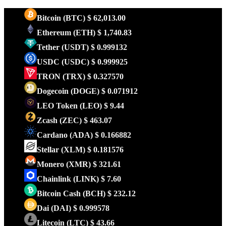
Bitcoin
(BTC)
$ 62,013.00
Ethereum
(ETH)
$ 1,740.83
Tether
(USDT)
$ 0.999132
USDC
(USDC)
$ 0.999925
TRON
(TRX)
$ 0.327570
Dogecoin
(DOGE)
$ 0.071912
LEO Token
(LEO)
$ 9.44
Zcash
(ZEC)
$ 463.07
Cardano
(ADA)
$ 0.166882
Stellar
(XLM)
$ 0.181576
Monero
(XMR)
$ 321.61
Chainlink
(LINK)
$ 7.60
Bitcoin Cash
(BCH)
$ 232.12
Dai
(DAI)
$ 0.999578
Litecoin
(LTC)
$ 43.66