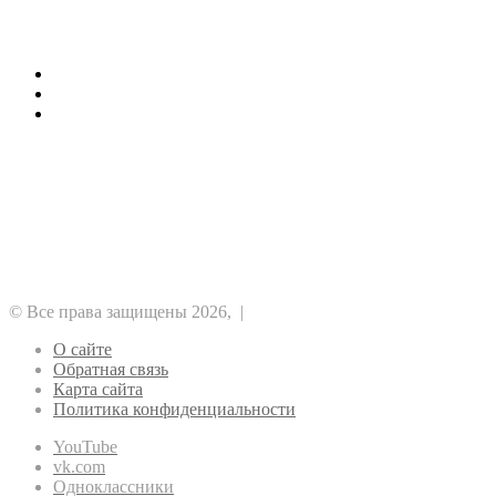
Последние темы
Как стоит заказать сегодня кондиционеры
1хБет: бонус 1X200VIP на 32500 RUB
Отводы ПНД для строителей
Рубрики
Альткоины
GameFi
DeFi
NFT
ICO
Аналитика
Биткоин
Безопасность
Регулирование
Майнинг
Прочее
Метавселенные
Рынок
Финансы
Эфириум
© Все права защищены 2026, |
О сайте
Обратная связь
Карта сайта
Политика конфиденциальности
YouTube
vk.com
Одноклассники