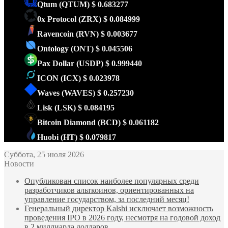
Qtum
(QTUM)
$ 0.683277
0x Protocol
(ZRX)
$ 0.084999
Ravencoin
(RVN)
$ 0.003677
Ontology
(ONT)
$ 0.045506
Pax Dollar
(USDP)
$ 0.999440
ICON
(ICX)
$ 0.023978
Waves
(WAVES)
$ 0.257230
Lisk
(LSK)
$ 0.084195
Bitcoin Diamond
(BCD)
$ 0.061182
Huobi
(HT)
$ 0.079817
Суббота, 25 июля 2026
Новости
Опубликован список наиболее популярных среди
разработчиков альткоинов, ориентированных на
управление государством, за последний месяц!
Генеральный директор Kalshi исключает возможность
проведения IPO в 2026 году, несмотря на годовой доход
в 2 миллиарда долларов