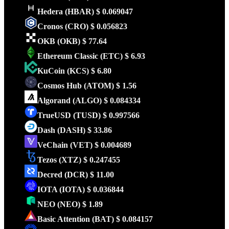
Hedera
(HBAR)
$ 0.069047
Cronos
(CRO)
$ 0.056823
OKB
(OKB)
$ 77.64
Ethereum Classic
(ETC)
$ 6.93
KuCoin
(KCS)
$ 6.80
Cosmos Hub
(ATOM)
$ 1.56
Algorand
(ALGO)
$ 0.084334
TrueUSD
(TUSD)
$ 0.997566
Dash
(DASH)
$ 33.86
VeChain
(VET)
$ 0.004689
Tezos
(XTZ)
$ 0.247455
Decred
(DCR)
$ 11.00
IOTA
(IOTA)
$ 0.036844
NEO
(NEO)
$ 1.89
Basic Attention
(BAT)
$ 0.084157