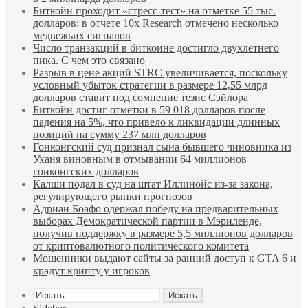
Биткойн проходит «стресс-тест» на отметке 55 тыс.
долларов: в отчете 10x Research отмечено несколько
медвежьих сигналов
Число транзакций в биткоине достигло двухлетнего
пика. С чем это связано
Разрыв в цене акций STRC увеличивается, поскольку
условный убыток стратегии в размере 12,55 млрд
долларов ставит под сомнение тезис Сэйлора
Биткойн достиг отметки в 59 018 долларов после
падения на 5%, что привело к ликвидации длинных
позиций на сумму 237 млн долларов
Гонконгский суд признал сына бывшего чиновника из
Уханя виновным в отмывании 64 миллионов
гонконгских долларов
Калши подал в суд на штат Иллинойс из-за закона,
регулирующего рынки прогнозов
Адриан Боафо одержал победу на предварительных
выборах Демократической партии в Мэриленде,
получив поддержку в размере 5,5 миллионов долларов
от криптовалютного политического комитета
Мошенники выдают сайты за ранний доступ к GTA 6 и
крадут крипту у игроков
Искать