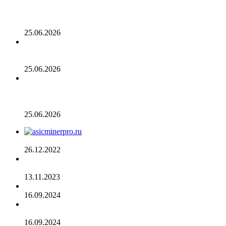
Биткойн проходит «стресс-тест» на отметке 55 тыс.
долларов: в отчете 10x Research отмечено несколько
медвежьих сигналов
25.06.2026
Число транзакций в биткоине достигло двухлетнего
пика. С чем это связано
25.06.2026
Разрыв в цене акций STRC увеличивается, поскольку
условный убыток стратегии в размере 12,55 млрд
долларов ставит под сомнение тезис Сэйлора
25.06.2026
AsicMinerPRO.ru – Современный майнинг-отель
26.12.2022
CommEX добавляет поддержку российских рублей для
ввода и вывода средств
13.11.2023
Cardano достигла рубежа в 96 млн транзакций
16.09.2024
Binance объявила о листинге трех мемкоинов
16.09.2024