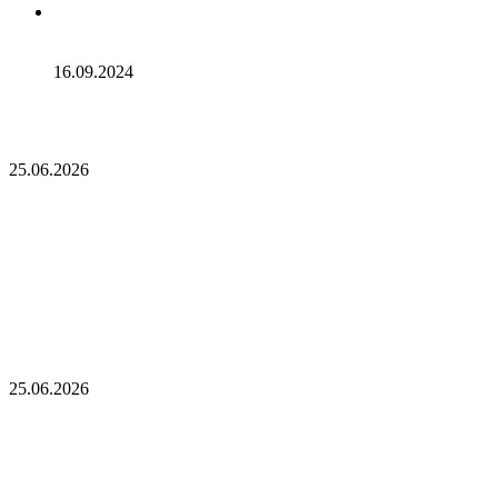
Эксперты не считают покушение на Трампа событием
для макрорынка
16.09.2024
Опубликован список наиболее популярных среди
разработчиков альткоинов, ориентированных на управление
государством, за последний месяц!
25.06.2026
Опубликован список наиболее популярных
среди разработчиков альткоинов,
ориентированных на управление государством,
за последний месяц!
Генеральный директор Kalshi исключает возможность
проведения IPO в 2026 году, несмотря на годовой доход в 2
миллиарда долларов
25.06.2026
Генеральный директор Kalshi исключает
возможность проведения IPO в 2026 году,
несмотря на годовой доход в 2 миллиарда