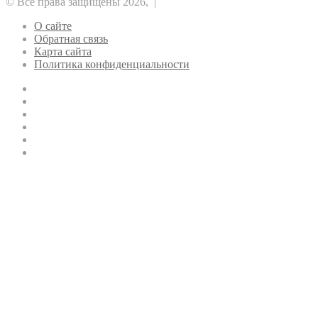
© Все права защищены 2026, |
О сайте
Обратная связь
Карта сайта
Политика конфиденциальности
YouTube
vk.com
Одноклассники
Telegram
WhatsApp
RSS
Кнопка
«Наверх»