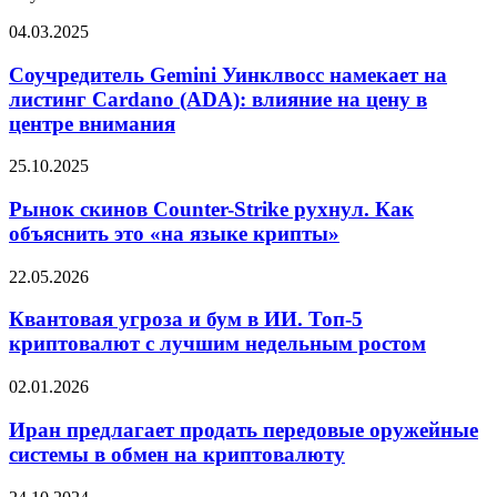
Соучредитель
04.03.2025
Gemini
Уинклвосс
Соучредитель Gemini Уинклвосс намекает на
намекает
листинг Cardano (ADA): влияние на цену в
на
центре внимания
листинг
Cardano
Рынок
25.10.2025
(ADA):
скинов
влияние
Counter-
Рынок скинов Counter-Strike рухнул. Как
на
Strike
цену
объяснить это «на языке крипты»
рухнул.
в
Как
центре
Квантовая
22.05.2026
объяснить
внимания
угроза
это
и
Квантовая угроза и бум в ИИ. Топ-5
«на
бум
криптовалют с лучшим недельным ростом
языке
в
крипты»
ИИ.
Иран
02.01.2026
Топ-5
предлагает
криптовалют
продать
Иран предлагает продать передовые оружейные
с
передовые
системы в обмен на криптовалюту
лучшим
оружейные
недельным
системы
ростом
Глава