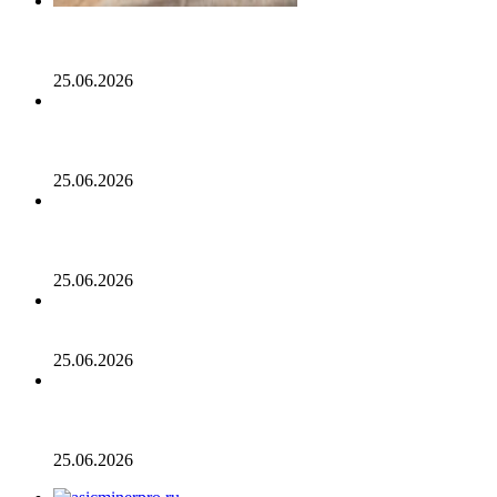
Опубликован список наиболее популярных среди
разработчиков альткоинов, ориентированных на
управление государством, за последний месяц!
25.06.2026
Генеральный директор Kalshi исключает возможность
проведения IPO в 2026 году, несмотря на годовой доход
в 2 миллиарда долларов
25.06.2026
Биткойн проходит «стресс-тест» на отметке 55 тыс.
долларов: в отчете 10x Research отмечено несколько
медвежьих сигналов
25.06.2026
Число транзакций в биткоине достигло двухлетнего
пика. С чем это связано
25.06.2026
Разрыв в цене акций STRC увеличивается, поскольку
условный убыток стратегии в размере 12,55 млрд
долларов ставит под сомнение тезис Сэйлора
25.06.2026