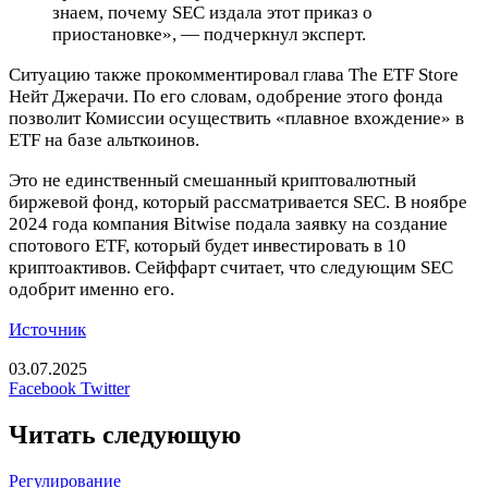
знаем, почему SEC издала этот приказ о
приостановке», — подчеркнул эксперт.
Ситуацию также прокомментировал глава The ETF Store
Нейт Джерачи. По его словам, одобрение этого фонда
позволит Комиссии осуществить «плавное вхождение» в
ETF на базе альткоинов.
Это не единственный смешанный криптовалютный
биржевой фонд, который рассматривается SEC. В ноябре
2024 года компания Bitwise подала заявку на создание
спотового ETF, который будет инвестировать в 10
криптоактивов. Сейффарт считает, что следующим SEC
одобрит именно его.
Источник
03.07.2025
LinkedIn
Tumblr
Reddit
Вконтакте
Одноклассники
Skype
Messenger
Messenger
WhatsApp
Telegram
Viber
Line
Печатать
Facebook
Twitter
Читать следующую
Регулирование