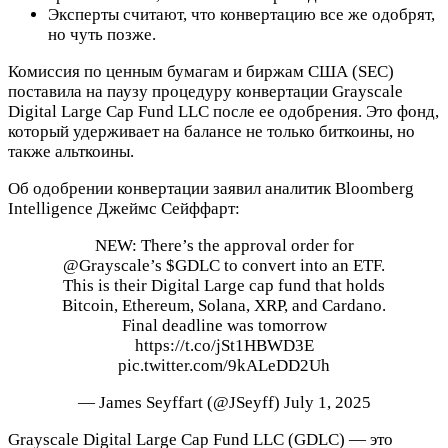
Эксперты считают, что конвертацию все же одобрят,
но чуть позже.
Комиссия по ценным бумагам и биржам США (SEC)
поставила на паузу процедуру конвертации Grayscale
Digital Large Cap Fund LLC после ее одобрения. Это фонд,
который удерживает на балансе не только биткоины, но
также альткоины.
Об одобрении конвертации заявил аналитик Bloomberg
Intelligence Джеймс Сейффарт:
NEW: There’s the approval order for
@Grayscale’s $GDLC to convert into an ETF.
This is their Digital Large cap fund that holds
Bitcoin, Ethereum, Solana, XRP, and Cardano.
Final deadline was tomorrow
https://t.co/jSt1HBWD3E
pic.twitter.com/9kALeDD2Uh
— James Seyffart (@JSeyff) July 1, 2025
Grayscale Digital Large Cap Fund LLC (GDLC) — это