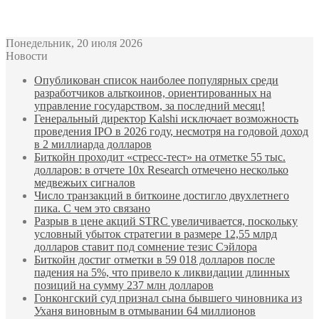
Bitcoin
$ 62,013.00
Ethereum
$ 1,740.83
(BTC)
(ETH)
Понедельник, 20 июля 2026
Новости
Опубликован список наиболее популярных среди
разработчиков альткоинов, ориентированных на
управление государством, за последний месяц!
Генеральный директор Kalshi исключает возможность
проведения IPO в 2026 году, несмотря на годовой доход
в 2 миллиарда долларов
Биткойн проходит «стресс-тест» на отметке 55 тыс.
долларов: в отчете 10x Research отмечено несколько
медвежьих сигналов
Число транзакций в биткоине достигло двухлетнего
пика. С чем это связано
Разрыв в цене акций STRC увеличивается, поскольку
условный убыток стратегии в размере 12,55 млрд
долларов ставит под сомнение тезис Сэйлора
Биткойн достиг отметки в 59 018 долларов после
падения на 5%, что привело к ликвидации длинных
позиций на сумму 237 млн долларов
Гонконгский суд признал сына бывшего чиновника из
Уханя виновным в отмывании 64 миллионов