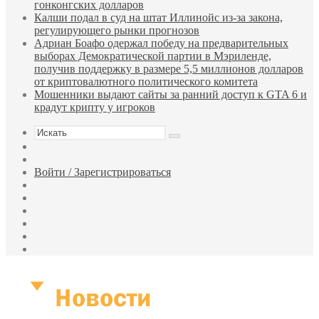
гонконгских долларов
Калши подал в суд на штат Иллинойс из-за закона,
регулирующего рынки прогнозов
Адриан Боафо одержал победу на предварительных
выборах Демократической партии в Мэриленде,
получив поддержку в размере 5,5 миллионов долларов
от криптовалютного политического комитета
Мошенники выдают сайты за ранний доступ к GTA 6 и
крадут крипту у игроков
Искать
Sidebar
Случайная
статья
Войти / Зарегистрироваться
RSS
WhatsApp
Telegram
Одноклассники
vk.com
YouTube