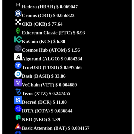
Hedera
(HBAR)
$ 0.069047
Cronos
(CRO)
$ 0.056823
OKB
(OKB)
$ 77.64
Ethereum Classic
(ETC)
$ 6.93
KuCoin
(KCS)
$ 6.80
Cosmos Hub
(ATOM)
$ 1.56
Algorand
(ALGO)
$ 0.084334
TrueUSD
(TUSD)
$ 0.997566
Dash
(DASH)
$ 33.86
VeChain
(VET)
$ 0.004689
Tezos
(XTZ)
$ 0.247455
Decred
(DCR)
$ 11.00
IOTA
(IOTA)
$ 0.036844
NEO
(NEO)
$ 1.89
Basic Attention
(BAT)
$ 0.084157