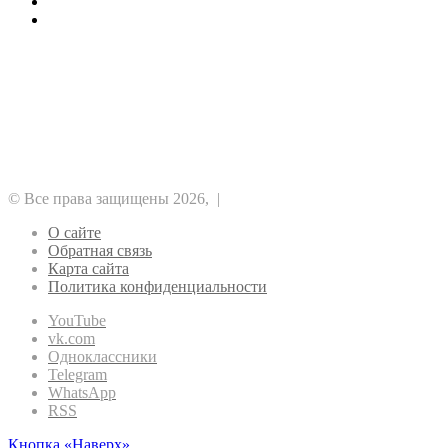
1хБет: бонус 1X200VIP на 32500 RUB
Отводы ПНД для строителей
Рубрики
Альткоины
GameFi
DeFi
NFT
ICO
Аналитика
Биткоин
Безопасность
Регулирование
Майнинг
Прочее
Метавселенные
Рынок
Финансы
Эфириум
© Все права защищены 2026, |
О сайте
Обратная связь
Карта сайта
Политика конфиденциальности
YouTube
vk.com
Одноклассники
Telegram
WhatsApp
RSS
Кнопка «Наверх»