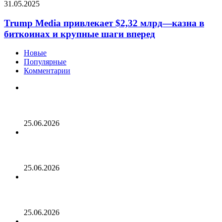
31.05.2025
Trump Media привлекает $2,32 млрд—казна в
биткоинах и крупные шаги вперед
Новые
Популярные
Комментарии
Опубликован список наиболее популярных среди
разработчиков альткоинов, ориентированных на
управление государством, за последний месяц!
25.06.2026
Генеральный директор Kalshi исключает возможность
проведения IPO в 2026 году, несмотря на годовой доход
в 2 миллиарда долларов
25.06.2026
Биткойн проходит «стресс-тест» на отметке 55 тыс.
долларов: в отчете 10x Research отмечено несколько
медвежьих сигналов
25.06.2026