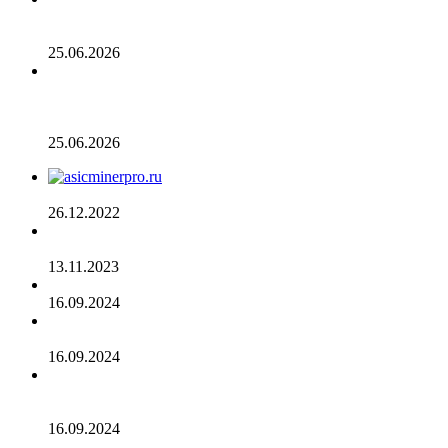
Число транзакций в биткоине достигло двухлетнего
пика. С чем это связано
25.06.2026
Разрыв в цене акций STRC увеличивается, поскольку
условный убыток стратегии в размере 12,55 млрд
долларов ставит под сомнение тезис Сэйлора
25.06.2026
AsicMinerPRO.ru – Современный майнинг-отель
26.12.2022
CommEX добавляет поддержку российских рублей для
ввода и вывода средств
13.11.2023
Cardano достигла рубежа в 96 млн транзакций
16.09.2024
Binance объявила о листинге трех мемкоинов
16.09.2024
Эксперты не считают покушение на Трампа событием
для макрорынка
16.09.2024