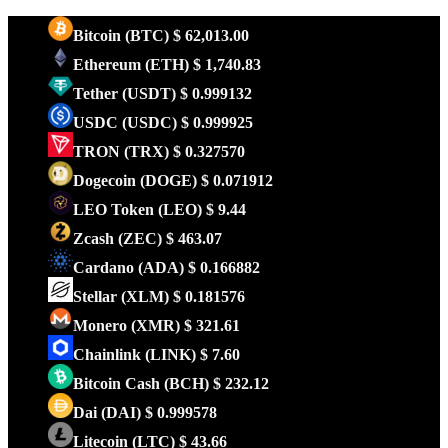
Bitcoin
(BTC)
$ 62,013.00
Ethereum
(ETH)
$ 1,740.83
Tether
(USDT)
$ 0.999132
USDC
(USDC)
$ 0.999925
TRON
(TRX)
$ 0.327570
Dogecoin
(DOGE)
$ 0.071912
LEO Token
(LEO)
$ 9.44
Zcash
(ZEC)
$ 463.07
Cardano
(ADA)
$ 0.166882
Stellar
(XLM)
$ 0.181576
Monero
(XMR)
$ 321.61
Chainlink
(LINK)
$ 7.60
Bitcoin Cash
(BCH)
$ 232.12
Dai
(DAI)
$ 0.999578
Litecoin
(LTC)
$ 43.66