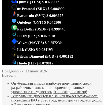
Qtum
(QTUM)
$ 0.683277
0x Protocol
(ZRX)
$ 0.084999
Ravencoin
(RVN)
$ 0.003677
Ontology
(ONT)
$ 0.045506
Pax Dollar
(USDP)
$ 0.999440
ICON
(ICX)
$ 0.023978
Waves
(WAVES)
$ 0.257230
Lisk
(LSK)
$ 0.084195
Bitcoin Diamond
(BCD)
$ 0.061182
Huobi
(HT)
$ 0.079817
Понедельник, 13 июля 2026
Новости
Опубликован список наиболее популярных среди
разработчиков альткоинов, ориентированных на
управление государством, за последний месяц!
Генеральный директор Kalshi исключает возможность
проведения IPO в 2026 году, несмотря на годовой доход
в 2 миллиарда долларов