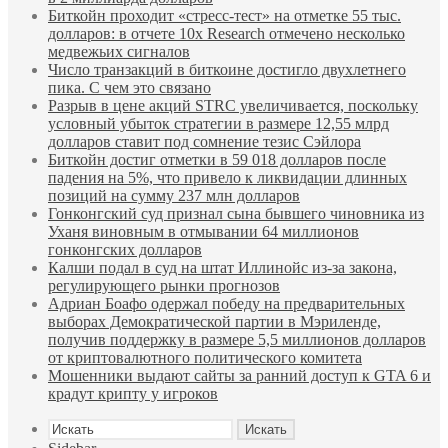
Биткойн проходит «стресс-тест» на отметке 55 тыс.
долларов: в отчете 10x Research отмечено несколько
медвежьих сигналов
Число транзакций в биткоине достигло двухлетнего
пика. С чем это связано
Разрыв в цене акций STRC увеличивается, поскольку
условный убыток стратегии в размере 12,55 млрд
долларов ставит под сомнение тезис Сэйлора
Биткойн достиг отметки в 59 018 долларов после
падения на 5%, что привело к ликвидации длинных
позиций на сумму 237 млн долларов
Гонконгский суд признал сына бывшего чиновника из
Уханя виновным в отмывании 64 миллионов
гонконгских долларов
Калши подал в суд на штат Иллинойс из-за закона,
регулирующего рынки прогнозов
Адриан Боафо одержал победу на предварительных
выборах Демократической партии в Мэриленде,
получив поддержку в размере 5,5 миллионов долларов
от криптовалютного политического комитета
Мошенники выдают сайты за ранний доступ к GTA 6 и
крадут крипту у игроков
Искать