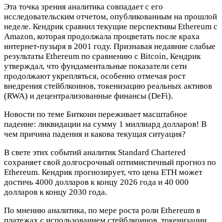
Эта точка зрения аналитика совпадает с его
исследовательским отчетом, опубликованным на прошлой
неделе. Кендрик сравнил текущие перспективы Ethereum с
Amazon, которая продолжала процветать после краха
интернет-пузыря в 2001 году. Признавая недавние слабые
результаты Ethereum по сравнению с Bitcoin, Кендрик
утверждал, что фундаментальные показатели сети
продолжают укрепляться, особенно отмечая рост
внедрения стейблкоинов, токенизацию реальных активов
(RWA) и децентрализованные финансы (DeFi).
Новости по теме
Биткоин переживает масштабное
падение: ликвидации на сумму 1 миллиард долларов! В
чем причина падения и какова текущая ситуация?
В свете этих событий аналитик Standard Chartered
сохраняет свой долгосрочный оптимистичный прогноз по
Ethereum. Кендрик прогнозирует, что цена ETH может
достичь 4000 долларов к концу 2026 года и 40 000
долларов к концу 2030 года.
По мнению аналитика, по мере роста роли Ethereum в
платежах с использованием стейблкоинов, токенизации