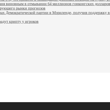
ханя виновным в отмывании 64 миллионов гонконгских долларо
лирующего рынки прогнозов
ах Демократической партии в Мэриленде, получив поддержку в 
адут крипту у игроков