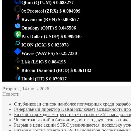
Qtum
(QTUM)
$ 0.683277
0x Protocol
(ZRX)
$ 0.084999
Ravencoin
(RVN)
$ 0.003677
Ontology
(ONT)
$ 0.045506
Pax Dollar
(USDP)
$ 0.999440
ICON
(ICX)
$ 0.023978
Waves
(WAVES)
$ 0.257230
Lisk
(LSK)
$ 0.084195
Bitcoin Diamond
(BCD)
$ 0.061182
Huobi
(HT)
$ 0.079817
Вторник, 14 июля 2026
Новости
Опубликован список наиболее популярных среди разработ
Генеральный директор Kalshi исключает возможность пров
Биткойн проходит «стресс-тест» на отметке 55 тыс. долла
Число транзакций в биткоине достигло двухлетнего пика.
Разрыв в цене акций STRC увеличивается, поскольку усл
Биткойн достиг отметки в 59 018 долларов после падени