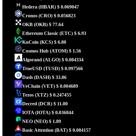
Hedera
(HBAR)
$ 0.069047
Cronos
(CRO)
$ 0.056823
OKB
(OKB)
$ 77.64
Ethereum Classic
(ETC)
$ 6.93
KuCoin
(KCS)
$ 6.80
Cosmos Hub
(ATOM)
$ 1.56
Algorand
(ALGO)
$ 0.084334
TrueUSD
(TUSD)
$ 0.997566
Dash
(DASH)
$ 33.86
VeChain
(VET)
$ 0.004689
Tezos
(XTZ)
$ 0.247455
Decred
(DCR)
$ 11.00
IOTA
(IOTA)
$ 0.036844
NEO
(NEO)
$ 1.89
Basic Attention
(BAT)
$ 0.084157