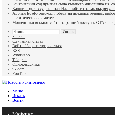
Гонконгский суд признал сына бывшего чиновника из У
Калши подал в суд на штат Иллинойс из-за закона, регу
Адриан Боафо одержал победу на предварительных выбор
политического комитета
Мошенники выдают сайты за ранний доступ к GTA 6 и кр
Искать
Sidebar
Случайная статья
Войти / Зарегистрироваться
RSS
WhatsApp
Telegram
Одноклассники
vk.com
YouTube
Меню
Искать
Войти
Майнинг