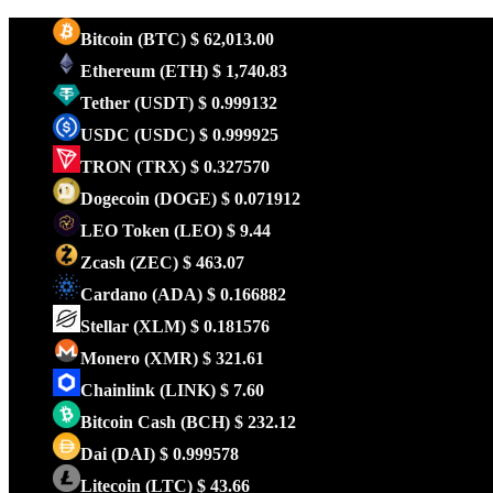
Bitcoin
(BTC)
$ 62,013.00
Ethereum
(ETH)
$ 1,740.83
Tether
(USDT)
$ 0.999132
USDC
(USDC)
$ 0.999925
TRON
(TRX)
$ 0.327570
Dogecoin
(DOGE)
$ 0.071912
LEO Token
(LEO)
$ 9.44
Zcash
(ZEC)
$ 463.07
Cardano
(ADA)
$ 0.166882
Stellar
(XLM)
$ 0.181576
Monero
(XMR)
$ 321.61
Chainlink
(LINK)
$ 7.60
Bitcoin Cash
(BCH)
$ 232.12
Dai
(DAI)
$ 0.999578
Litecoin
(LTC)
$ 43.66