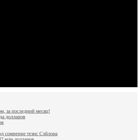
м, за последний месяц!
да долларов
ов
од сомнение тезис Сэйлора
37 млн долларов