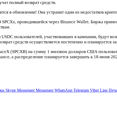
учат полный возврат средств.
тся в обновлении! Она устранит один из недостатков крипт
SPCXx, проводившейся через Binance Wallet. Биржа принесл
твам.
 USDC пользователей, участвовавших в кампании, будут воз
озврат средств осуществляется постепенно и планируется за
 SpaceX (SPCXB) на сумму 1 миллион долларов США пользова
ance, а распределение планируется завершить к 18 июня 202
ики
Skype
Messenger
Messenger
WhatsApp
Telegram
Viber
Line
Печа