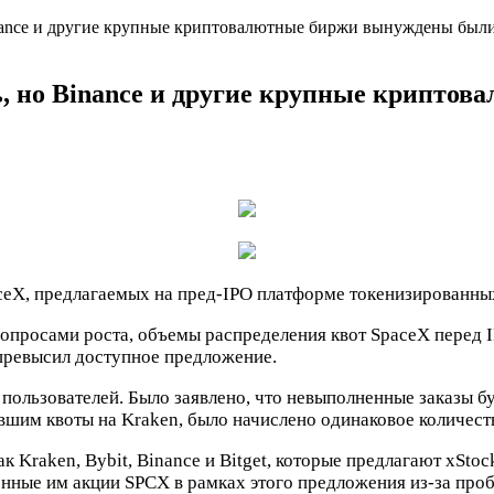
nance и другие крупные криптовалютные биржи вынуждены были 
ь, но Binance и другие крупные крипто
eX, предлагаемых на пред-IPO платформе токенизированных
просами роста, объемы распределения квот SpaceX перед I
 превысил доступное предложение.
 пользователей. Было заявлено, что невыполненные заказы 
вшим квоты на Kraken, было начислено одинаковое количест
к Kraken, Bybit, Binance и Bitget, которые предлагают xStoc
нные им акции SPCX в рамках этого предложения из-за пробл