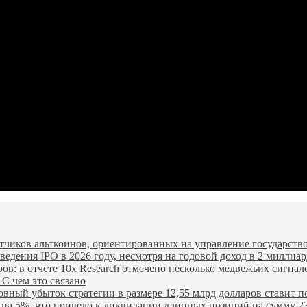
чиков альткоинов, ориентированных на управление государство
едения IPO в 2026 году, несмотря на годовой доход в 2 миллиар
ров: в отчете 10x Research отмечено несколько медвежьих сигнал
 С чем это связано
овный убыток стратегии в размере 12,55 млрд долларов ставит п
я на 5%, что привело к ликвидации длинных позиций на сумму 2