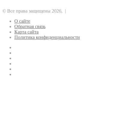
Рынок
Финансы
Эфириум
© Все права защищены 2026, |
О сайте
Обратная связь
Карта сайта
Политика конфиденциальности
YouTube
vk.com
Одноклассники
Telegram
WhatsApp
RSS
Кнопка
«Наверх»