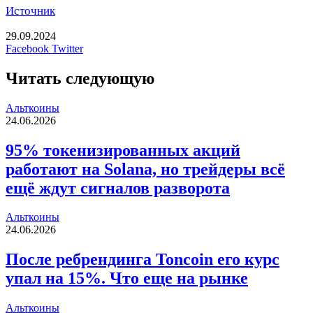
Источник
29.09.2024
LinkedIn
Tumblr
Reddit
Вконтакте
Одноклассники
Skype
Messenger
Messenger
WhatsApp
Telegram
Viber
Line
Печатать
Facebook
Twitter
Читать следующую
Альткоины
24.06.2026
95% токенизированных акций
работают на Solana, но трейдеры всё
ещё ждут сигналов разворота
Альткоины
24.06.2026
После ребрендинга Toncoin его курс
упал на 15%. Что еще на рынке
Альткоины