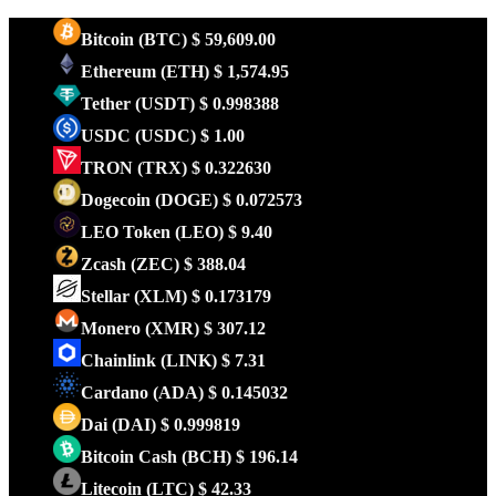
Bitcoin
(BTC)
$ 59,609.00
Ethereum
(ETH)
$ 1,574.95
Tether
(USDT)
$ 0.998388
USDC
(USDC)
$ 1.00
TRON
(TRX)
$ 0.322630
Dogecoin
(DOGE)
$ 0.072573
LEO Token
(LEO)
$ 9.40
Zcash
(ZEC)
$ 388.04
Stellar
(XLM)
$ 0.173179
Monero
(XMR)
$ 307.12
Chainlink
(LINK)
$ 7.31
Cardano
(ADA)
$ 0.145032
Dai
(DAI)
$ 0.999819
Bitcoin Cash
(BCH)
$ 196.14
Litecoin
(LTC)
$ 42.33