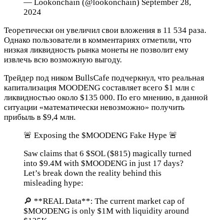
— Lookonchain (@lookonchain) September 28,
2024
Теоретически он увеличил свои вложения в 11 534 раза.
Однако пользователи в комментариях отметили, что
низкая ликвидность рынка монеты не позволит ему
извлечь всю возможную выгоду.
Трейдер под ником BullsCafe подчеркнул, что реальная
капитализация MOODENG составляет всего $1 млн с
ликвидностью около $135 000. По его мнению, в данной
ситуации «математически невозможно» получить
прибыль в $9,4 млн.
🚨 Exposing the $MOODENG Fake Hype 🚨
Saw claims that 6 $SOL ($815) magically turned
into $9.4M with $MOODENG in just 17 days?
Let’s break down the reality behind this
misleading hype:
🔎 **REAL Data**: The current market cap of
$MOODENG is only $1M with liquidity around