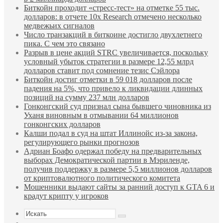
Биткойн проходит «стресс-тест» на отметке 55 тыс.
долларов: в отчете 10x Research отмечено несколько
медвежьих сигналов
Число транзакций в биткоине достигло двухлетнего
пика. С чем это связано
Разрыв в цене акций STRC увеличивается, поскольку
условный убыток стратегии в размере 12,55 млрд
долларов ставит под сомнение тезис Сэйлора
Биткойн достиг отметки в 59 018 долларов после
падения на 5%, что привело к ликвидации длинных
позиций на сумму 237 млн долларов
Гонконгский суд признал сына бывшего чиновника из
Уханя виновным в отмывании 64 миллионов
гонконгских долларов
Калши подал в суд на штат Иллинойс из-за закона,
регулирующего рынки прогнозов
Адриан Боафо одержал победу на предварительных
выборах Демократической партии в Мэриленде,
получив поддержку в размере 5,5 миллионов долларов
от криптовалютного политического комитета
Мошенники выдают сайты за ранний доступ к GTA 6 и
крадут крипту у игроков
Искать
Sidebar