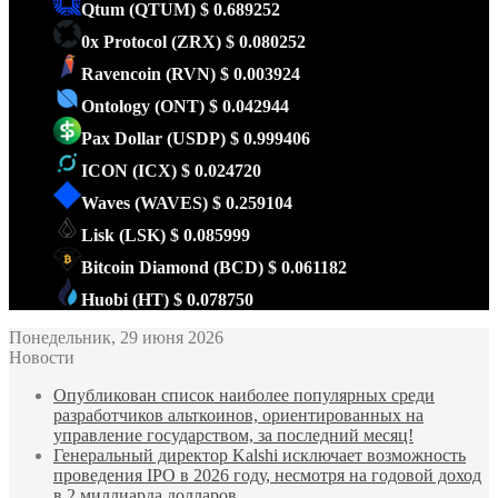
Qtum
(QTUM)
$ 0.689252
0x Protocol
(ZRX)
$ 0.080252
Ravencoin
(RVN)
$ 0.003924
Ontology
(ONT)
$ 0.042944
Pax Dollar
(USDP)
$ 0.999406
ICON
(ICX)
$ 0.024720
Waves
(WAVES)
$ 0.259104
Lisk
(LSK)
$ 0.085999
Bitcoin Diamond
(BCD)
$ 0.061182
Huobi
(HT)
$ 0.078750
Понедельник, 29 июня 2026
Новости
Опубликован список наиболее популярных среди
разработчиков альткоинов, ориентированных на
управление государством, за последний месяц!
Генеральный директор Kalshi исключает возможность
проведения IPO в 2026 году, несмотря на годовой доход
в 2 миллиарда долларов