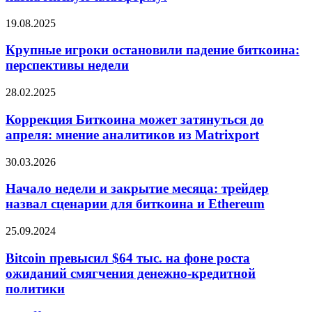
казначейскую
Hamster
платформу!
Kombat
Крупные
19.08.2025
игроки
остановили
Крупные игроки остановили падение биткоина:
падение
перспективы недели
биткоина:
перспективы
Коррекция
28.02.2025
недели
Биткоина
может
Коррекция Биткоина может затянуться до
затянуться
апреля: мнение аналитиков из Matrixport
до
апреля:
Начало
30.03.2026
мнение
недели
аналитиков
и
Начало недели и закрытие месяца: трейдер
из
закрытие
назвал сценарии для биткоина и Ethereum
Matrixport
месяца:
трейдер
Bitcoin
25.09.2024
назвал
превысил
сценарии
$64
Bitcoin превысил $64 тыс. на фоне роста
для
тыс.
ожиданий смягчения денежно-кредитной
биткоина
на
и
политики
фоне
Ethereum
роста