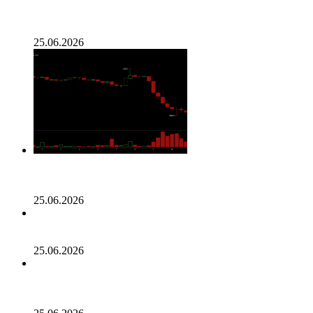
Генеральный директор Kalshi исключает возможность
проведения IPO в 2026 году, несмотря на годовой доход
в 2 миллиарда долларов
25.06.2026
Биткойн проходит «стресс-тест» на отметке 55 тыс.
долларов: в отчете 10x Research отмечено несколько
медвежьих сигналов
25.06.2026
Число транзакций в биткоине достигло двухлетнего
пика. С чем это связано
25.06.2026
Разрыв в цене акций STRC увеличивается, поскольку
условный убыток стратегии в размере 12,55 млрд
долларов ставит под сомнение тезис Сэйлора