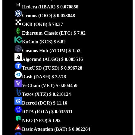
Hedera
(HBAR)
$ 0.070858
Cronos
(CRO)
$ 0.053848
OKB
(OKB)
$ 78.37
Ethereum Classic
(ETC)
$ 7.02
KuCoin
(KCS)
$ 6.82
Cosmos Hub
(ATOM)
$ 1.53
Algorand
(ALGO)
$ 0.085516
TrueUSD
(TUSD)
$ 0.996728
Dash
(DASH)
$ 32.78
VeChain
(VET)
$ 0.004459
Tezos
(XTZ)
$ 0.210124
Decred
(DCR)
$ 11.16
IOTA
(IOTA)
$ 0.035511
NEO
(NEO)
$ 1.92
Basic Attention
(BAT)
$ 0.082264