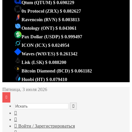
Qtum
(QTUM)
$ 0.690229
0x Protocol
(ZRX)
$ 0.082627
Ravencoin
(RVN)
$ 0.003813
Ontology
(ONT)
$ 0.043061
Pax Dollar
(USDP)
$ 0.999497
ICON
(ICX)
$ 0.024954
Waves
(WAVES)
$ 0.261342
Lisk
(LSK)
$ 0.088200
Bitcoin Diamond
(BCD)
$ 0.061182
Huobi
(HT)
$ 0.079410
Пятница, 3 июля 2026
Искать
Sidebar
Случайная
статья
Войти / Зарегистрироваться
RSS