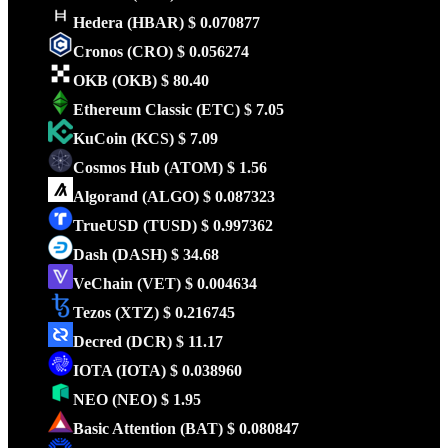
Hedera
(HBAR)
$ 0.070877
Cronos
(CRO)
$ 0.056274
OKB
(OKB)
$ 80.40
Ethereum Classic
(ETC)
$ 7.05
KuCoin
(KCS)
$ 7.09
Cosmos Hub
(ATOM)
$ 1.56
Algorand
(ALGO)
$ 0.087323
TrueUSD
(TUSD)
$ 0.997362
Dash
(DASH)
$ 34.68
VeChain
(VET)
$ 0.004634
Tezos
(XTZ)
$ 0.216745
Decred
(DCR)
$ 11.17
IOTA
(IOTA)
$ 0.038960
NEO
(NEO)
$ 1.95
Basic Attention
(BAT)
$ 0.080847