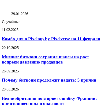
Бюджетные переговоры снова зашли в тупик; завтра
правительство США может прекратить свою работу!
Вот что вам нужно знать
29.01.2026
Случайные
Комбо
11.02.2025
дня
в
Комбо дня в Pixeltap by Pixelverse на 11 февраля
Pixeltap
by
Мнение:
20.10.2025
Pixelverse
биткоин
на
сохранил
Мнение: биткоин сохранил шансы на рост
11
шансы
вопреки давлению продавцов
февраля
на
рост
Почему
26.09.2025
вопреки
биткоин
давлению
продолжит
Почему биткоин продолжит падать: 5 причин
продавцов
падать:
5
Великобритания
20.03.2026
причин
повторяет
ошибку
Великобритания повторяет ошибку Франции:
Франции:
криптоинвесторы в опасности