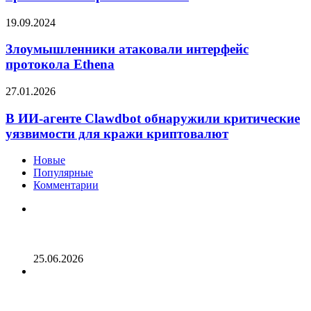
криптоинвесторы
в
Злоумышленники
19.09.2024
опасности
атаковали
интерфейс
Злоумышленники атаковали интерфейс
протокола
протокола Ethena
Ethena
В
27.01.2026
ИИ-
агенте
В ИИ-агенте Clawdbot обнаружили критические
Clawdbot
уязвимости для кражи криптовалют
обнаружили
критические
Новые
уязвимости
Популярные
для
Комментарии
кражи
криптовалют
Опубликован список наиболее популярных среди
разработчиков альткоинов, ориентированных на
управление государством, за последний месяц!
25.06.2026
Генеральный директор Kalshi исключает возможность
проведения IPO в 2026 году, несмотря на годовой доход
в 2 миллиарда долларов