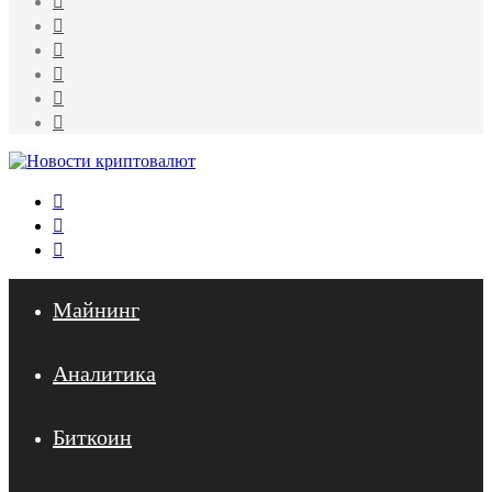
WhatsApp
Telegram
Одноклассники
vk.com
YouTube
Меню
Искать
Войти
Майнинг
Аналитика
Биткоин