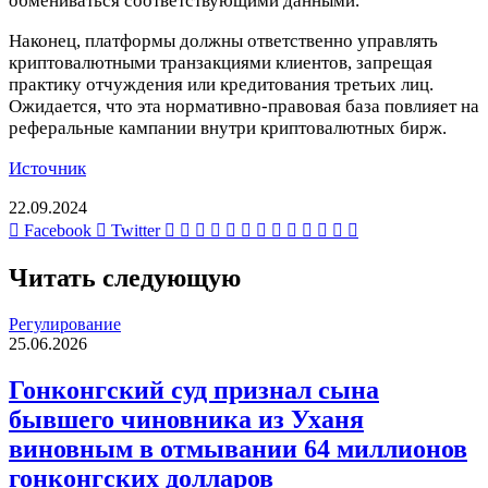
обмениваться соответствующими данными.
Наконец, платформы должны ответственно управлять
криптовалютными транзакциями клиентов, запрещая
практику отчуждения или кредитования третьих лиц.
Ожидается, что эта нормативно-правовая база повлияет на
реферальные кампании внутри криптовалютных бирж.
Источник
22.09.2024
LinkedIn
Tumblr
Reddit
Вконтакте
Одноклассники
Skype
Messenger
Messenger
WhatsApp
Telegram
Viber
Line
Печатать
Facebook
Twitter
Читать следующую
Регулирование
25.06.2026
Гонконгский суд признал сына
бывшего чиновника из Уханя
виновным в отмывании 64 миллионов
гонконгских долларов