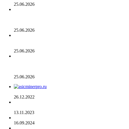
25.06.2026
Биткойн проходит «стресс-тест» на отметке 55 тыс.
долларов: в отчете 10x Research отмечено несколько
медвежьих сигналов
25.06.2026
Число транзакций в биткоине достигло двухлетнего
пика. С чем это связано
25.06.2026
Разрыв в цене акций STRC увеличивается, поскольку
условный убыток стратегии в размере 12,55 млрд
долларов ставит под сомнение тезис Сэйлора
25.06.2026
AsicMinerPRO.ru – Современный майнинг-отель
26.12.2022
CommEX добавляет поддержку российских рублей для
ввода и вывода средств
13.11.2023
Cardano достигла рубежа в 96 млн транзакций
16.09.2024