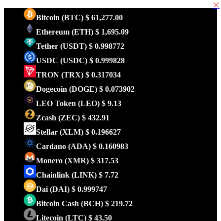
Bitcoin
(BTC)
$ 61,277.00
Ethereum
(ETH)
$ 1,695.09
Tether
(USDT)
$ 0.998772
USDC
(USDC)
$ 0.999828
TRON
(TRX)
$ 0.317034
Dogecoin
(DOGE)
$ 0.073902
LEO Token
(LEO)
$ 9.13
Zcash
(ZEC)
$ 432.91
Stellar
(XLM)
$ 0.196627
Cardano
(ADA)
$ 0.160983
Monero
(XMR)
$ 317.53
Chainlink
(LINK)
$ 7.72
Dai
(DAI)
$ 0.999747
Bitcoin Cash
(BCH)
$ 219.72
Litecoin
(LTC)
$ 43.50