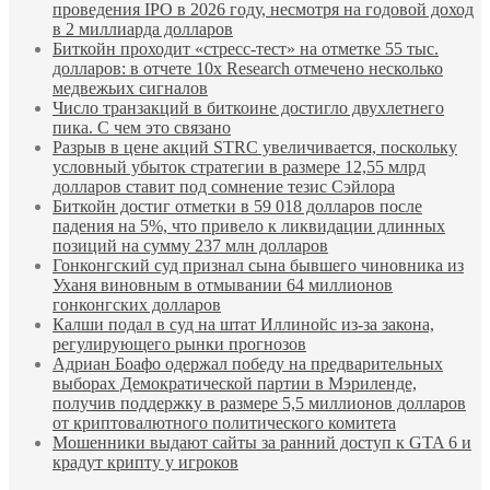
проведения IPO в 2026 году, несмотря на годовой доход
в 2 миллиарда долларов
Биткойн проходит «стресс-тест» на отметке 55 тыс.
долларов: в отчете 10x Research отмечено несколько
медвежьих сигналов
Число транзакций в биткоине достигло двухлетнего
пика. С чем это связано
Разрыв в цене акций STRC увеличивается, поскольку
условный убыток стратегии в размере 12,55 млрд
долларов ставит под сомнение тезис Сэйлора
Биткойн достиг отметки в 59 018 долларов после
падения на 5%, что привело к ликвидации длинных
позиций на сумму 237 млн долларов
Гонконгский суд признал сына бывшего чиновника из
Уханя виновным в отмывании 64 миллионов
гонконгских долларов
Калши подал в суд на штат Иллинойс из-за закона,
регулирующего рынки прогнозов
Адриан Боафо одержал победу на предварительных
выборах Демократической партии в Мэриленде,
получив поддержку в размере 5,5 миллионов долларов
от криптовалютного политического комитета
Мошенники выдают сайты за ранний доступ к GTA 6 и
крадут крипту у игроков