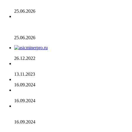
Число транзакций в биткоине достигло двухлетнего
пика. С чем это связано
25.06.2026
Разрыв в цене акций STRC увеличивается, поскольку
условный убыток стратегии в размере 12,55 млрд
долларов ставит под сомнение тезис Сэйлора
25.06.2026
AsicMinerPRO.ru – Современный майнинг-отель
26.12.2022
CommEX добавляет поддержку российских рублей для
ввода и вывода средств
13.11.2023
Cardano достигла рубежа в 96 млн транзакций
16.09.2024
Binance объявила о листинге трех мемкоинов
16.09.2024
Эксперты не считают покушение на Трампа событием
для макрорынка
16.09.2024
Опубликован список наиболее популярных среди