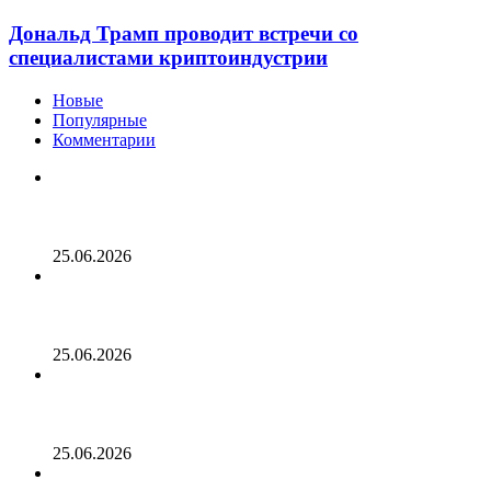
Дональд Трамп проводит встречи со
специалистами криптоиндустрии
Новые
Популярные
Комментарии
Опубликован список наиболее популярных среди
разработчиков альткоинов, ориентированных на
управление государством, за последний месяц!
25.06.2026
Генеральный директор Kalshi исключает возможность
проведения IPO в 2026 году, несмотря на годовой доход
в 2 миллиарда долларов
25.06.2026
Биткойн проходит «стресс-тест» на отметке 55 тыс.
долларов: в отчете 10x Research отмечено несколько
медвежьих сигналов
25.06.2026