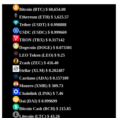
Bitcoin
(BTC)
$ 60,654.00
Ethereum
(ETH)
$ 1,625.57
Tether
(USDT)
$ 0.998888
USDC
(USDC)
$ 0.999669
TRON
(TRX)
$ 0.317142
Dogecoin
(DOGE)
$ 0.073301
LEO Token
(LEO)
$ 9.25
Zcash
(ZEC)
$ 416.40
Stellar
(XLM)
$ 0.202487
Cardano
(ADA)
$ 0.157109
Monero
(XMR)
$ 309.73
Chainlink
(LINK)
$ 7.46
Dai
(DAI)
$ 0.999699
Bitcoin Cash
(BCH)
$ 215.85
Litecoin
(LTC)
$ 43.26