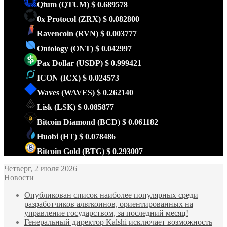
Qtum
(QTUM)
$ 0.689578
0x Protocol
(ZRX)
$ 0.082800
Ravencoin
(RVN)
$ 0.003777
Ontology
(ONT)
$ 0.042997
Pax Dollar
(USDP)
$ 0.999421
ICON
(ICX)
$ 0.024573
Waves
(WAVES)
$ 0.262140
Lisk
(LSK)
$ 0.085877
Bitcoin Diamond
(BCD)
$ 0.061182
Huobi
(HT)
$ 0.078486
Bitcoin Gold
(BTG)
$ 0.293007
Четверг, 2 июля 2026
Новости
Опубликован список наиболее популярных среди
разработчиков альткоинов, ориентированных на
управление государством, за последний месяц!
Генеральный директор Kalshi исключает возможность