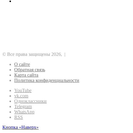
Отводы ПНД для строителей
Рубрики
Альткоины
GameFi
DeFi
NFT
ICO
Аналитика
Биткоин
Безопасность
Регулирование
Майнинг
Прочее
Метавселенные
Рынок
Финансы
Эфириум
© Все права защищены 2026, |
О сайте
Обратная связь
Карта сайта
Политика конфиденциальности
YouTube
vk.com
Одноклассники
Telegram
WhatsApp
RSS
Кнопка «Наверх»