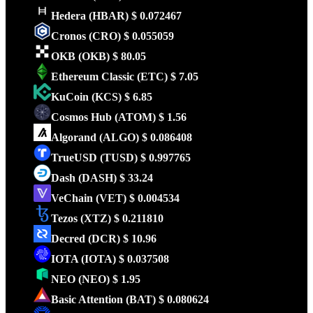
Hedera
(HBAR)
$ 0.072467
Cronos
(CRO)
$ 0.055059
OKB
(OKB)
$ 80.05
Ethereum Classic
(ETC)
$ 7.05
KuCoin
(KCS)
$ 6.85
Cosmos Hub
(ATOM)
$ 1.56
Algorand
(ALGO)
$ 0.086408
TrueUSD
(TUSD)
$ 0.997765
Dash
(DASH)
$ 33.24
VeChain
(VET)
$ 0.004534
Tezos
(XTZ)
$ 0.211810
Decred
(DCR)
$ 10.96
IOTA
(IOTA)
$ 0.037508
NEO
(NEO)
$ 1.95
Basic Attention
(BAT)
$ 0.080624