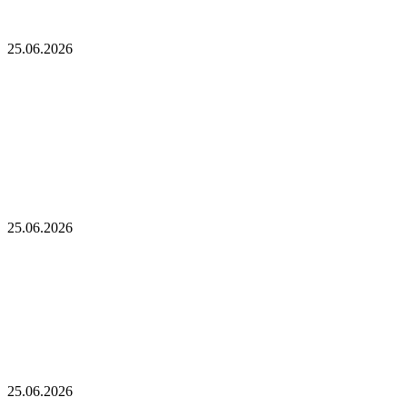
разработчиков альткоинов, ориентированных на управление
государством, за последний месяц!
25.06.2026
Опубликован список наиболее популярных
среди разработчиков альткоинов,
ориентированных на управление государством,
за последний месяц!
Генеральный директор Kalshi исключает возможность
проведения IPO в 2026 году, несмотря на годовой доход в 2
миллиарда долларов
25.06.2026
Генеральный директор Kalshi исключает
возможность проведения IPO в 2026 году,
несмотря на годовой доход в 2 миллиарда
долларов
Биткойн проходит «стресс-тест» на отметке 55 тыс. долларов:
в отчете 10x Research отмечено несколько медвежьих сигналов
25.06.2026