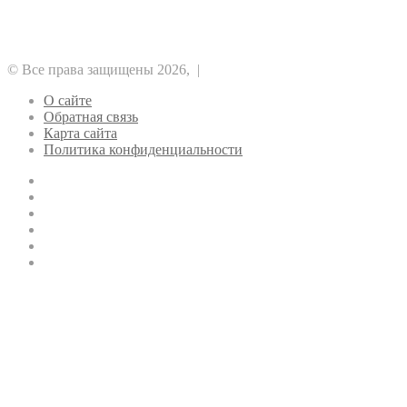
Регулирование
Майнинг
Прочее
Метавселенные
Рынок
Финансы
Эфириум
© Все права защищены 2026, |
О сайте
Обратная связь
Карта сайта
Политика конфиденциальности
YouTube
vk.com
Одноклассники
Telegram
WhatsApp
RSS
Кнопка
«Наверх»