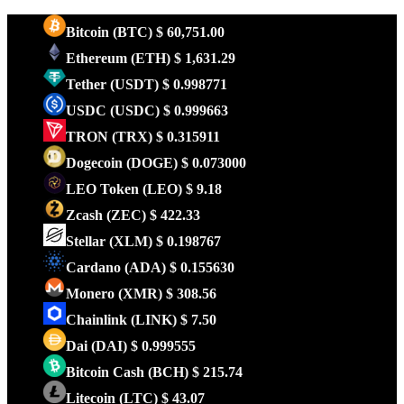
Bitcoin
(BTC)
$ 60,751.00
Ethereum
(ETH)
$ 1,631.29
Tether
(USDT)
$ 0.998771
USDC
(USDC)
$ 0.999663
TRON
(TRX)
$ 0.315911
Dogecoin
(DOGE)
$ 0.073000
LEO Token
(LEO)
$ 9.18
Zcash
(ZEC)
$ 422.33
Stellar
(XLM)
$ 0.198767
Cardano
(ADA)
$ 0.155630
Monero
(XMR)
$ 308.56
Chainlink
(LINK)
$ 7.50
Dai
(DAI)
$ 0.999555
Bitcoin Cash
(BCH)
$ 215.74
Litecoin
(LTC)
$ 43.07