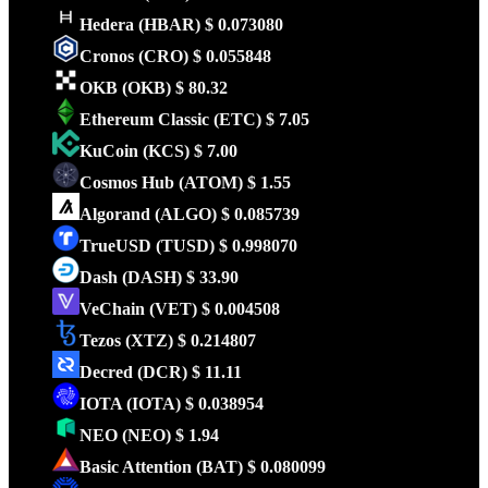
Hedera
(HBAR)
$ 0.073080
Cronos
(CRO)
$ 0.055848
OKB
(OKB)
$ 80.32
Ethereum Classic
(ETC)
$ 7.05
KuCoin
(KCS)
$ 7.00
Cosmos Hub
(ATOM)
$ 1.55
Algorand
(ALGO)
$ 0.085739
TrueUSD
(TUSD)
$ 0.998070
Dash
(DASH)
$ 33.90
VeChain
(VET)
$ 0.004508
Tezos
(XTZ)
$ 0.214807
Decred
(DCR)
$ 11.11
IOTA
(IOTA)
$ 0.038954
NEO
(NEO)
$ 1.94
Basic Attention
(BAT)
$ 0.080099