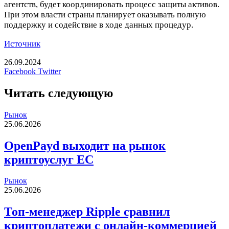
агентств, будет координировать процесс защиты активов.
При этом власти страны планирует оказывать полную
поддержку и содействие в ходе данных процедур.
Источник
26.09.2024
LinkedIn
Tumblr
Reddit
Вконтакте
Одноклассники
Skype
Messenger
Messenger
WhatsApp
Telegram
Viber
Line
Печатать
Facebook
Twitter
Читать следующую
Рынок
25.06.2026
OpenPayd выходит на рынок
криптоуслуг ЕС
Рынок
25.06.2026
Топ-менеджер Ripple сравнил
криптоплатежи с онлайн-коммерцией