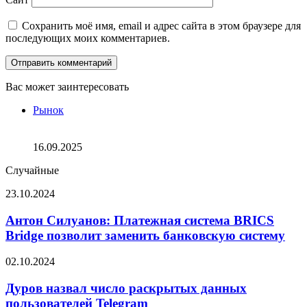
Сохранить моё имя, email и адрес сайта в этом браузере для
последующих моих комментариев.
Вас может заинтересовать
Закрыть
Рынок
Coinbase изучит возможность запуска токена для сети
Base
16.09.2025
Случайные
Антон
23.10.2024
Силуанов:
Платежная
Антон Силуанов: Платежная система BRICS
система
Bridge позволит заменить банковскую систему
BRICS
Bridge
Дуров
02.10.2024
позволит
назвал
заменить
число
Дуров назвал число раскрытых данных
банковскую
раскрытых
пользователей Telegram
систему