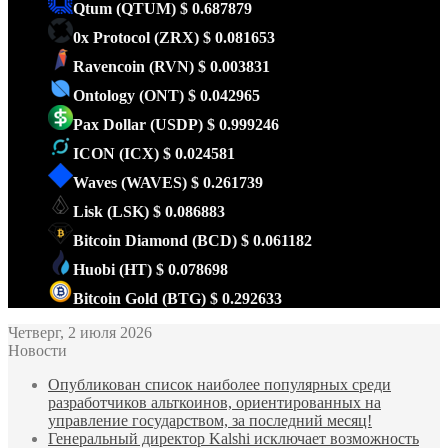
Qtum
(QTUM)
$ 0.687879
0x Protocol
(ZRX)
$ 0.081653
Ravencoin
(RVN)
$ 0.003831
Ontology
(ONT)
$ 0.042965
Pax Dollar
(USDP)
$ 0.999246
ICON
(ICX)
$ 0.024581
Waves
(WAVES)
$ 0.261739
Lisk
(LSK)
$ 0.086883
Bitcoin Diamond
(BCD)
$ 0.061182
Huobi
(HT)
$ 0.078698
Bitcoin Gold
(BTG)
$ 0.292633
Четверг, 2 июля 2026
Новости
Опубликован список наиболее популярных среди
разработчиков альткоинов, ориентированных на
управление государством, за последний месяц!
Генеральный директор Kalshi исключает возможность