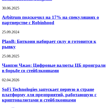
данных
пользователей
Arbitrum
30.06.2025
Telegram
подскочил
на
Arbitrum подскочил на 17% на спекуляциях о
17%
партнерстве с Robinhood
на
спекуляциях
PlanB:
25.09.2024
о
Биткоин
партнерстве
набирает
PlanB: Биткоин набирает силу и готовится к
с
силу
рывку
Robinhood
и
готовится
Чанпэн
25.08.2025
к
Чжао:
рывку
Цифровые
Чанпэн Чжао: Цифровые валюты ЦБ проиграли
валюты
в борьбе со стейблкоинами
ЦБ
проиграли
SoFi
02.04.2026
в
Technologies
борьбе
запускает
SoFi Technologies запускает первую в стране
со
первую
платформу для предприятий, работающую с
стейблкоинами
в
криптовалютами и стейблкоинами
стране
платформу