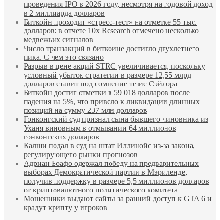
проведения IPO в 2026 году, несмотря на годовой доход
в 2 миллиарда долларов
Биткойн проходит «стресс-тест» на отметке 55 тыс.
долларов: в отчете 10x Research отмечено несколько
медвежьих сигналов
Число транзакций в биткоине достигло двухлетнего
пика. С чем это связано
Разрыв в цене акций STRC увеличивается, поскольку
условный убыток стратегии в размере 12,55 млрд
долларов ставит под сомнение тезис Сэйлора
Биткойн достиг отметки в 59 018 долларов после
падения на 5%, что привело к ликвидации длинных
позиций на сумму 237 млн долларов
Гонконгский суд признал сына бывшего чиновника из
Уханя виновным в отмывании 64 миллионов
гонконгских долларов
Калши подал в суд на штат Иллинойс из-за закона,
регулирующего рынки прогнозов
Адриан Боафо одержал победу на предварительных
выборах Демократической партии в Мэриленде,
получив поддержку в размере 5,5 миллионов долларов
от криптовалютного политического комитета
Мошенники выдают сайты за ранний доступ к GTA 6 и
крадут крипту у игроков