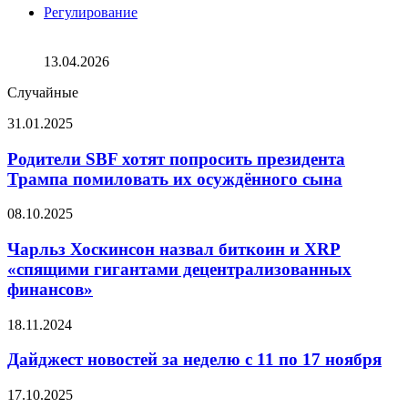
Регулирование
В Южной Корее ужесточают надзор за API-сделками с
криптовалютой
13.04.2026
Случайные
Родители
31.01.2025
SBF
хотят
Родители SBF хотят попросить президента
попросить
Трампа помиловать их осуждённого сына
президента
Трампа
Чарльз
08.10.2025
помиловать
Хоскинсон
их
назвал
Чарльз Хоскинсон назвал биткоин и XRP
осуждённого
биткоин
«спящими гигантами децентрализованных
сына
и
финансов»
XRP
«спящими
Дайджест
18.11.2024
гигантами
новостей
децентрализованных
за
Дайджест новостей за неделю с 11 по 17 ноября
финансов»
неделю
с
Аналитики
17.10.2025
11