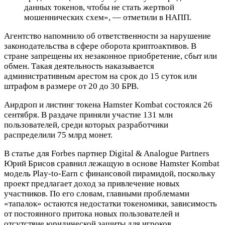
данных токенов, чтобы не стать жертвой
мошеннических схем», — отметили в НАПП.
Агентство напомнило об ответственности за нарушение
законодательства в сфере оборота криптоактивов. В
стране запрещены их незаконное приобретение, сбыт или
обмен. Такая деятельность наказывается
административным арестом на срок до 15 суток или
штрафом в размере от 20 до 30
БРВ
.
Аирдроп и листинг токена Hamster Kombat состоялся 26
сентября. В раздаче приняли участие 131 млн
пользователей, среди которых разработчики
распределили 75 млрд монет.
В статье для Forbes партнер Digital & Analogue Partners
Юрий Брисов сравнил лежащую в основе Hamster Kombat
модель Play-to-Earn с финансовой пирамидой, поскольку
проект предлагает доход за привлечение новых
участников. По его словам, главными проблемами
«тапалок» остаются недостатки токеномики, зависимость
от постоянного притока новых пользователей и
отсутствие юридической защиты для игроков.