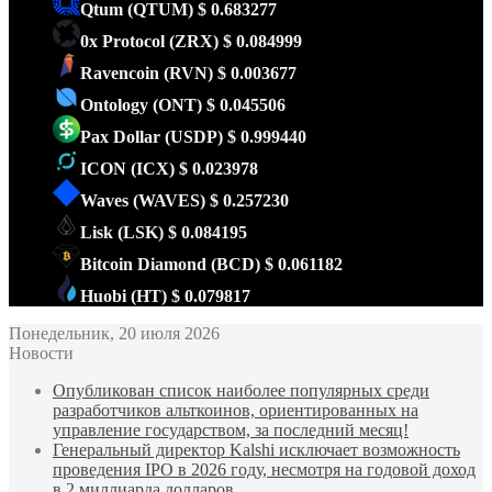
Qtum
(QTUM)
$ 0.683277
0x Protocol
(ZRX)
$ 0.084999
Ravencoin
(RVN)
$ 0.003677
Ontology
(ONT)
$ 0.045506
Pax Dollar
(USDP)
$ 0.999440
ICON
(ICX)
$ 0.023978
Waves
(WAVES)
$ 0.257230
Lisk
(LSK)
$ 0.084195
Bitcoin Diamond
(BCD)
$ 0.061182
Huobi
(HT)
$ 0.079817
Понедельник, 20 июля 2026
Новости
Опубликован список наиболее популярных среди
разработчиков альткоинов, ориентированных на
управление государством, за последний месяц!
Генеральный директор Kalshi исключает возможность
проведения IPO в 2026 году, несмотря на годовой доход
в 2 миллиарда долларов