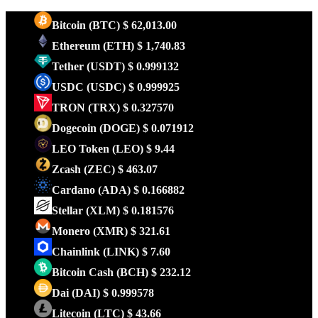
Bitcoin
(BTC)
$ 62,013.00
Ethereum
(ETH)
$ 1,740.83
Tether
(USDT)
$ 0.999132
USDC
(USDC)
$ 0.999925
TRON
(TRX)
$ 0.327570
Dogecoin
(DOGE)
$ 0.071912
LEO Token
(LEO)
$ 9.44
Zcash
(ZEC)
$ 463.07
Cardano
(ADA)
$ 0.166882
Stellar
(XLM)
$ 0.181576
Monero
(XMR)
$ 321.61
Chainlink
(LINK)
$ 7.60
Bitcoin Cash
(BCH)
$ 232.12
Dai
(DAI)
$ 0.999578
Litecoin
(LTC)
$ 43.66