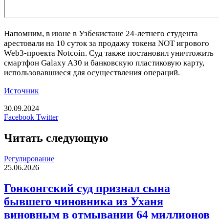
Напомним, в июне в Узбекистане 24-летнего студента
арестовали на 10 суток за продажу токена NOT игрового
Web3-проекта Notcoin. Суд также постановил уничтожить
смартфон Galaxy A30 и банковскую пластиковую карту,
использовавшиеся для осуществления операций.
Источник
30.09.2024
LinkedIn
Tumblr
Reddit
Вконтакте
Одноклассники
Skype
Messenger
Messenger
WhatsApp
Telegram
Viber
Line
Печатать
Facebook
Twitter
Читать следующую
Регулирование
25.06.2026
Гонконгский суд признал сына
бывшего чиновника из Уханя
виновным в отмывании 64 миллионов