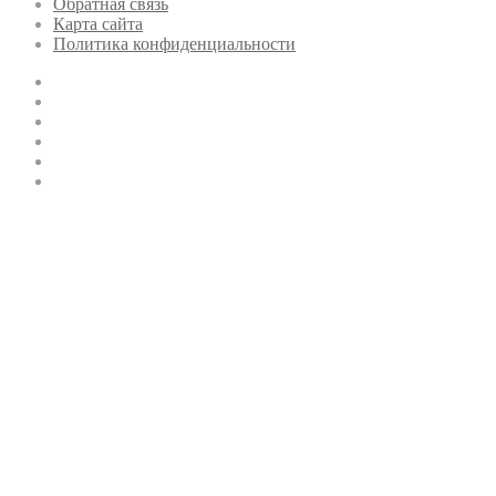
Обратная связь
Карта сайта
Политика конфиденциальности
YouTube
vk.com
Одноклассники
Telegram
WhatsApp
RSS
Кнопка
«Наверх»