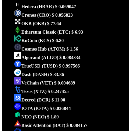
Hedera
(HBAR)
$ 0.069047
Cronos
(CRO)
$ 0.056823
OKB
(OKB)
$ 77.64
Ethereum Classic
(ETC)
$ 6.93
KuCoin
(KCS)
$ 6.80
Cosmos Hub
(ATOM)
$ 1.56
Algorand
(ALGO)
$ 0.084334
TrueUSD
(TUSD)
$ 0.997566
Dash
(DASH)
$ 33.86
VeChain
(VET)
$ 0.004689
Tezos
(XTZ)
$ 0.247455
Decred
(DCR)
$ 11.00
IOTA
(IOTA)
$ 0.036844
NEO
(NEO)
$ 1.89
Basic Attention
(BAT)
$ 0.084157