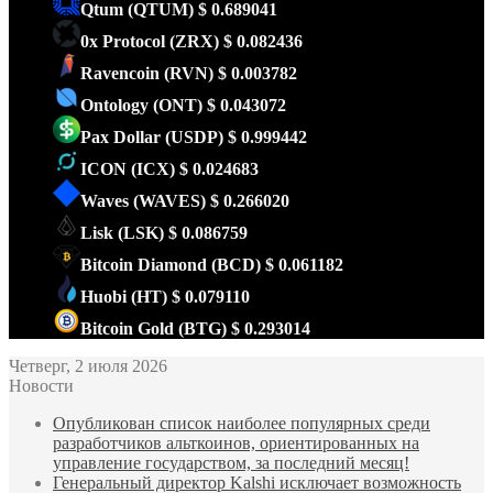
Qtum
(QTUM)
$ 0.689041
0x Protocol
(ZRX)
$ 0.082436
Ravencoin
(RVN)
$ 0.003782
Ontology
(ONT)
$ 0.043072
Pax Dollar
(USDP)
$ 0.999442
ICON
(ICX)
$ 0.024683
Waves
(WAVES)
$ 0.266020
Lisk
(LSK)
$ 0.086759
Bitcoin Diamond
(BCD)
$ 0.061182
Huobi
(HT)
$ 0.079110
Bitcoin Gold
(BTG)
$ 0.293014
Четверг, 2 июля 2026
Новости
Опубликован список наиболее популярных среди
разработчиков альткоинов, ориентированных на
управление государством, за последний месяц!
Генеральный директор Kalshi исключает возможность