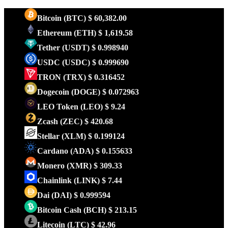
Bitcoin
(BTC)
$ 60,382.00
Ethereum
(ETH)
$ 1,619.58
Tether
(USDT)
$ 0.998940
USDC
(USDC)
$ 0.999690
TRON
(TRX)
$ 0.316452
Dogecoin
(DOGE)
$ 0.072963
LEO Token
(LEO)
$ 9.24
Zcash
(ZEC)
$ 420.68
Stellar
(XLM)
$ 0.199124
Cardano
(ADA)
$ 0.155633
Monero
(XMR)
$ 309.33
Chainlink
(LINK)
$ 7.44
Dai
(DAI)
$ 0.999594
Bitcoin Cash
(BCH)
$ 213.15
Litecoin
(LTC)
$ 42.96