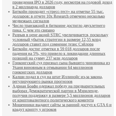
проведения IPO в 2026 году, несмотря на годовой доход
в 2 миллиарда долларов
Биткойн проходит «стресс-тест» на отметке 55 тыс.
долларов: в отчете 10x Research отмечено несколько
медвежьих сигналов
Число транзакций в биткоине достигло двухлетнего
пика. С чем это связано
Разрыв в цене акций STRC увеличивается, поскольку
условный убыток стратегии в размере 12,55 млрд
долларов ставит под сомнение тезис Сэйлора
Биткойн достиг отметки в 59 018 долларов после
падения на 5%, что привело к ликвидации длинных
позиций на сумму 237 млн долларов
Гонконгский суд признал сына бывшего чиновника из
Уханя виновным в отмывании 64 миллионов
гонконгских долларов
Калши подал в суд на штат Иллинойс из-за закона,
регулирующего рынки прогнозов
Адриан Боафо одержал победу на предварительных
выборах Демократической партии в Мэриленде,
получив поддержку в размере 5,5 миллионов долларов
от криптовалютного политического комитета
Мошенники выдают сайты за ранний доступ к GTA 6 и
крадут крипту у игроков