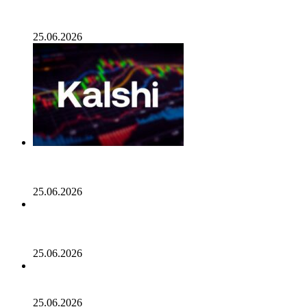
разработчиков альткоинов, ориентированных на
управление государством, за последний месяц!
25.06.2026
Генеральный директор Kalshi исключает возможность
проведения IPO в 2026 году, несмотря на годовой доход
в 2 миллиарда долларов
25.06.2026
Биткойн проходит «стресс-тест» на отметке 55 тыс.
долларов: в отчете 10x Research отмечено несколько
медвежьих сигналов
25.06.2026
Число транзакций в биткоине достигло двухлетнего
пика. С чем это связано
25.06.2026