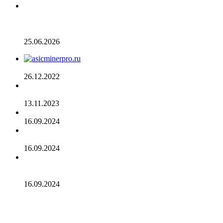
Разрыв в цене акций STRC увеличивается, поскольку
условный убыток стратегии в размере 12,55 млрд
долларов ставит под сомнение тезис Сэйлора
25.06.2026
AsicMinerPRO.ru – Современный майнинг-отель
26.12.2022
CommEX добавляет поддержку российских рублей для
ввода и вывода средств
13.11.2023
Cardano достигла рубежа в 96 млн транзакций
16.09.2024
Binance объявила о листинге трех мемкоинов
16.09.2024
Эксперты не считают покушение на Трампа событием
для макрорынка
16.09.2024
Опубликован список наиболее популярных среди
разработчиков альткоинов, ориентированных на управление
государством, за последний месяц!