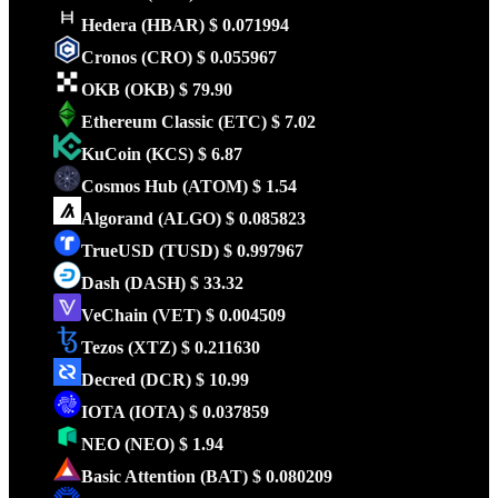
Hedera
(HBAR)
$ 0.071994
Cronos
(CRO)
$ 0.055967
OKB
(OKB)
$ 79.90
Ethereum Classic
(ETC)
$ 7.02
KuCoin
(KCS)
$ 6.87
Cosmos Hub
(ATOM)
$ 1.54
Algorand
(ALGO)
$ 0.085823
TrueUSD
(TUSD)
$ 0.997967
Dash
(DASH)
$ 33.32
VeChain
(VET)
$ 0.004509
Tezos
(XTZ)
$ 0.211630
Decred
(DCR)
$ 10.99
IOTA
(IOTA)
$ 0.037859
NEO
(NEO)
$ 1.94
Basic Attention
(BAT)
$ 0.080209