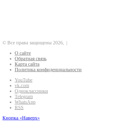
Альткоины
GameFi
DeFi
NFT
ICO
Аналитика
Биткоин
Безопасность
Регулирование
Майнинг
Прочее
Метавселенные
Рынок
Финансы
Эфириум
© Все права защищены 2026, |
О сайте
Обратная связь
Карта сайта
Политика конфиденциальности
YouTube
vk.com
Одноклассники
Telegram
WhatsApp
RSS
Кнопка «Наверх»