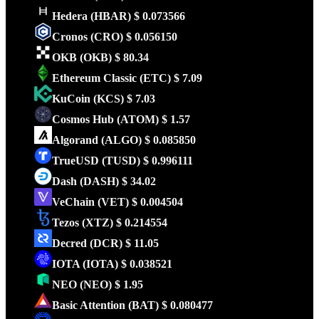
Hedera
(HBAR)
$ 0.073566
Cronos
(CRO)
$ 0.056150
OKB
(OKB)
$ 80.34
Ethereum Classic
(ETC)
$ 7.09
KuCoin
(KCS)
$ 7.03
Cosmos Hub
(ATOM)
$ 1.57
Algorand
(ALGO)
$ 0.085850
TrueUSD
(TUSD)
$ 0.996111
Dash
(DASH)
$ 34.02
VeChain
(VET)
$ 0.004504
Tezos
(XTZ)
$ 0.214554
Decred
(DCR)
$ 11.05
IOTA
(IOTA)
$ 0.038521
NEO
(NEO)
$ 1.95
Basic Attention
(BAT)
$ 0.080477