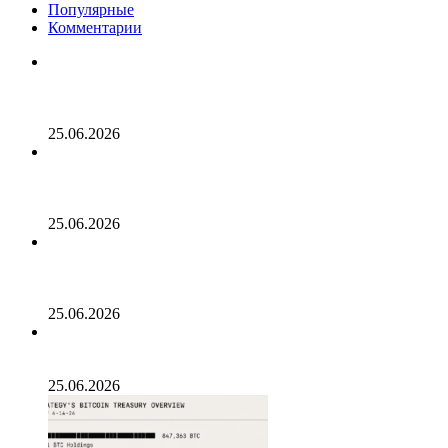
Популярные
Комментарии
Опубликован список наиболее популярных среди
разработчиков альткоинов, ориентированных на
управление государством, за последний месяц!
25.06.2026
Генеральный директор Kalshi исключает возможность
проведения IPO в 2026 году, несмотря на годовой доход
в 2 миллиарда долларов
25.06.2026
Биткойн проходит «стресс-тест» на отметке 55 тыс.
долларов: в отчете 10x Research отмечено несколько
медвежьих сигналов
25.06.2026
Число транзакций в биткоине достигло двухлетнего
пика. С чем это связано
25.06.2026