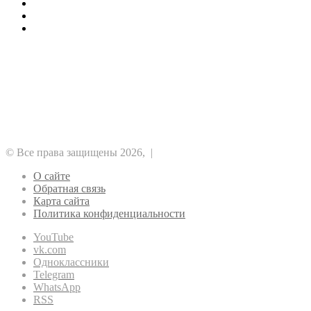
Как стоит заказать сегодня кондиционеры
1хБет: бонус 1X200VIP на 32500 RUB
Отводы ПНД для строителей
Рубрики
Альткоины
GameFi
DeFi
NFT
ICO
Аналитика
Биткоин
Безопасность
Регулирование
Майнинг
Прочее
Метавселенные
Рынок
Финансы
Эфириум
© Все права защищены 2026, |
О сайте
Обратная связь
Карта сайта
Политика конфиденциальности
YouTube
vk.com
Одноклассники
Telegram
WhatsApp
RSS