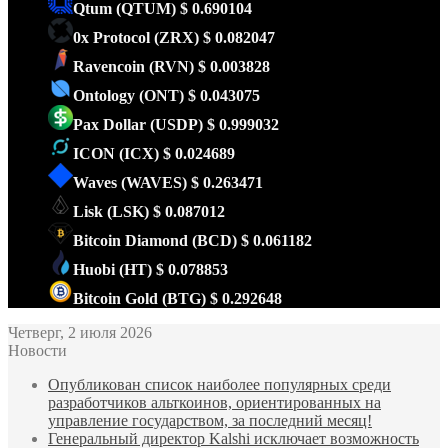
Qtum
(QTUM)
$ 0.690104
0x Protocol
(ZRX)
$ 0.082047
Ravencoin
(RVN)
$ 0.003828
Ontology
(ONT)
$ 0.043075
Pax Dollar
(USDP)
$ 0.999032
ICON
(ICX)
$ 0.024689
Waves
(WAVES)
$ 0.263471
Lisk
(LSK)
$ 0.087012
Bitcoin Diamond
(BCD)
$ 0.061182
Huobi
(HT)
$ 0.078853
Bitcoin Gold
(BTG)
$ 0.292648
Четверг, 2 июля 2026
Новости
Опубликован список наиболее популярных среди
разработчиков альткоинов, ориентированных на
управление государством, за последний месяц!
Генеральный директор Kalshi исключает возможность