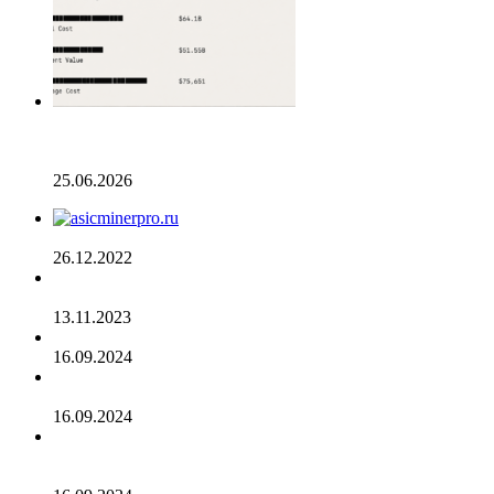
Разрыв в цене акций STRC увеличивается, поскольку
условный убыток стратегии в размере 12,55 млрд
долларов ставит под сомнение тезис Сэйлора
25.06.2026
AsicMinerPRO.ru – Современный майнинг-отель
26.12.2022
CommEX добавляет поддержку российских рублей для
ввода и вывода средств
13.11.2023
Cardano достигла рубежа в 96 млн транзакций
16.09.2024
Binance объявила о листинге трех мемкоинов
16.09.2024
Эксперты не считают покушение на Трампа событием
для макрорынка