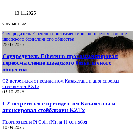
Джастин Сан: преступникам не удастся скрыться, их
можно найти в любой точке мира
13.11.2025
Случайные
Соучредитель Ethereum прокомментировал переосмысление
шведского безналичного общества
26.05.2025
Соучредитель Ethereum прокомментировал
переосмысление шведского безналичного
общества
CZ встретился с президентом Казахстана и анонсировал
стейблкоин KZTx
03.10.2025
CZ встретился с президентом Казахстана и
анонсировал стейблкоин KZTx
Прогноз цены Pi Coin (PI) на 11 сентября
10.09.2025