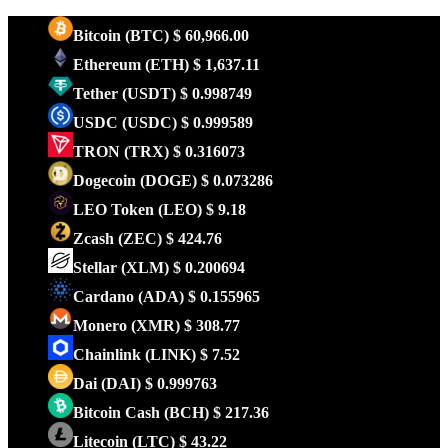
Bitcoin
(BTC)
$ 60,966.00
Ethereum
(ETH)
$ 1,637.11
Tether
(USDT)
$ 0.998749
USDC
(USDC)
$ 0.999589
TRON
(TRX)
$ 0.316073
Dogecoin
(DOGE)
$ 0.073286
LEO Token
(LEO)
$ 9.18
Zcash
(ZEC)
$ 424.76
Stellar
(XLM)
$ 0.200694
Cardano
(ADA)
$ 0.155965
Monero
(XMR)
$ 308.77
Chainlink
(LINK)
$ 7.52
Dai
(DAI)
$ 0.999763
Bitcoin Cash
(BCH)
$ 217.36
Litecoin
(LTC)
$ 43.22