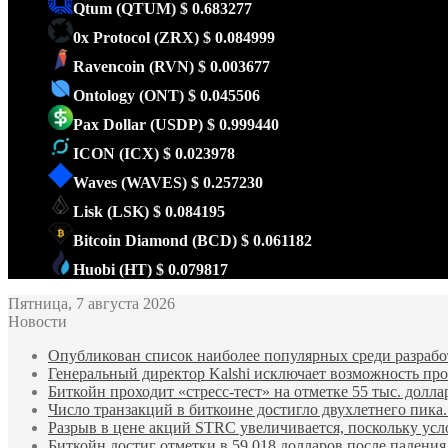
Qtum
(QTUM)
$ 0.683277
0x Protocol
(ZRX)
$ 0.084999
Ravencoin
(RVN)
$ 0.003677
Ontology
(ONT)
$ 0.045506
Pax Dollar
(USDP)
$ 0.999440
ICON
(ICX)
$ 0.023978
Waves
(WAVES)
$ 0.257230
Lisk
(LSK)
$ 0.084195
Bitcoin Diamond
(BCD)
$ 0.061182
Huobi
(HT)
$ 0.079817
Пятница, 7 августа 2026
Новости
Опубликован список наиболее популярных среди разработ
Генеральный директор Kalshi исключает возможность пров
Биткойн проходит «стресс-тест» на отметке 55 тыс. долла
Число транзакций в биткоине достигло двухлетнего пика.
Разрыв в цене акций STRC увеличивается, поскольку усл
Биткойн достиг отметки в 59 018 долларов после падени