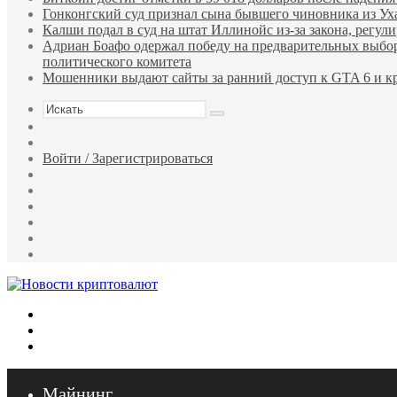
Гонконгский суд признал сына бывшего чиновника из У
Калши подал в суд на штат Иллинойс из-за закона, регу
Адриан Боафо одержал победу на предварительных выбор
политического комитета
Мошенники выдают сайты за ранний доступ к GTA 6 и кр
Искать
Sidebar
Случайная
статья
Войти / Зарегистрироваться
RSS
WhatsApp
Telegram
Одноклассники
vk.com
YouTube
Меню
Искать
Войти
Майнинг