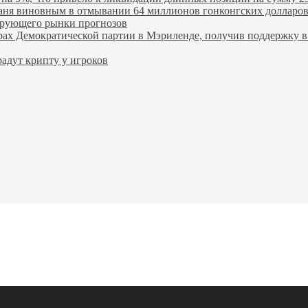
ханя виновным в отмывании 64 миллионов гонконгских долларо
лирующего рынки прогнозов
ах Демократической партии в Мэриленде, получив поддержку в 
адут крипту у игроков