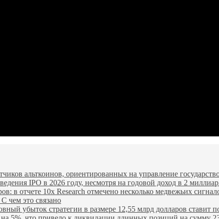
чиков альткоинов, ориентированных на управление государство
едения IPO в 2026 году, несмотря на годовой доход в 2 миллиар
ров: в отчете 10x Research отмечено несколько медвежьих сигнал
 С чем это связано
овный убыток стратегии в размере 12,55 млрд долларов ставит п
я на 5%, что привело к ликвидации длинных позиций на сумму 2