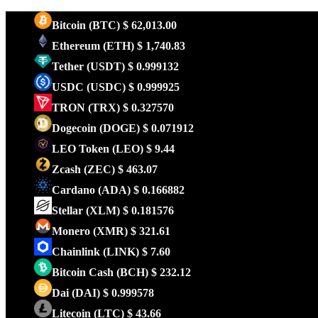
Bitcoin
(BTC)
$ 62,013.00
Ethereum
(ETH)
$ 1,740.83
Tether
(USDT)
$ 0.999132
USDC
(USDC)
$ 0.999925
TRON
(TRX)
$ 0.327570
Dogecoin
(DOGE)
$ 0.071912
LEO Token
(LEO)
$ 9.44
Zcash
(ZEC)
$ 463.07
Cardano
(ADA)
$ 0.166882
Stellar
(XLM)
$ 0.181576
Monero
(XMR)
$ 321.61
Chainlink
(LINK)
$ 7.60
Bitcoin Cash
(BCH)
$ 232.12
Dai
(DAI)
$ 0.999578
Litecoin
(LTC)
$ 43.66