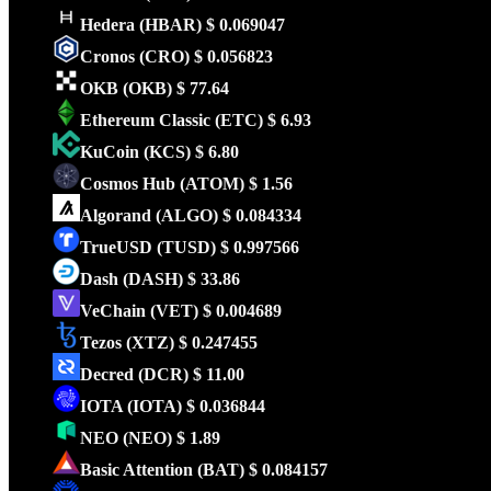
Hedera
(HBAR)
$ 0.069047
Cronos
(CRO)
$ 0.056823
OKB
(OKB)
$ 77.64
Ethereum Classic
(ETC)
$ 6.93
KuCoin
(KCS)
$ 6.80
Cosmos Hub
(ATOM)
$ 1.56
Algorand
(ALGO)
$ 0.084334
TrueUSD
(TUSD)
$ 0.997566
Dash
(DASH)
$ 33.86
VeChain
(VET)
$ 0.004689
Tezos
(XTZ)
$ 0.247455
Decred
(DCR)
$ 11.00
IOTA
(IOTA)
$ 0.036844
NEO
(NEO)
$ 1.89
Basic Attention
(BAT)
$ 0.084157