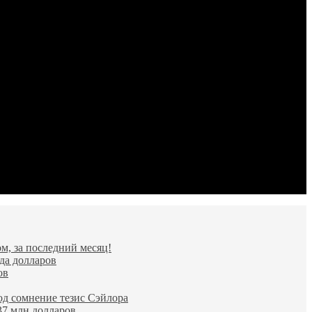
м, за последний месяц!
да долларов
ов
од сомнение тезис Сэйлора
37 млн долларов