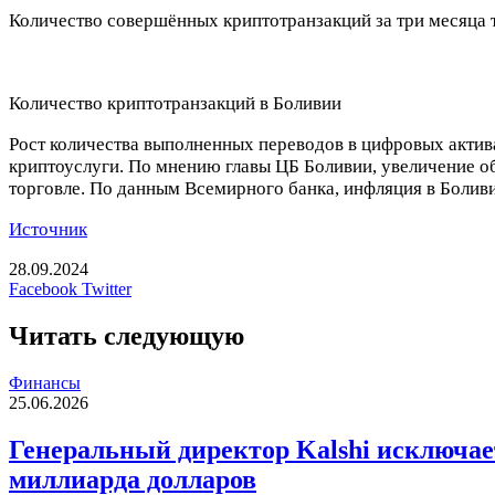
Количество совершённых криптотранзакций за три месяца 
Количество криптотранзакций в Боливии
Рост количества выполненных переводов в цифровых актив
криптоуслуги. По мнению главы ЦБ Боливии, увеличение 
торговле. По данным Всемирного банка, инфляция в Боливи
Источник
28.09.2024
LinkedIn
Tumblr
Reddit
Вконтакте
Одноклассники
Skype
Messenger
Messenger
WhatsApp
Telegram
Viber
Line
Печатать
Facebook
Twitter
Читать следующую
Финансы
25.06.2026
Генеральный директор Kalshi исключает 
миллиарда долларов