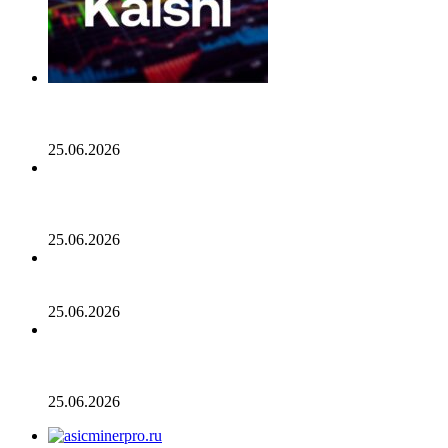
Генеральный директор Kalshi исключает возможность
проведения IPO в 2026 году, несмотря на годовой доход
в 2 миллиарда долларов
25.06.2026
Биткойн проходит «стресс-тест» на отметке 55 тыс.
долларов: в отчете 10x Research отмечено несколько
медвежьих сигналов
25.06.2026
Число транзакций в биткоине достигло двухлетнего
пика. С чем это связано
25.06.2026
Разрыв в цене акций STRC увеличивается, поскольку
условный убыток стратегии в размере 12,55 млрд
долларов ставит под сомнение тезис Сэйлора
25.06.2026