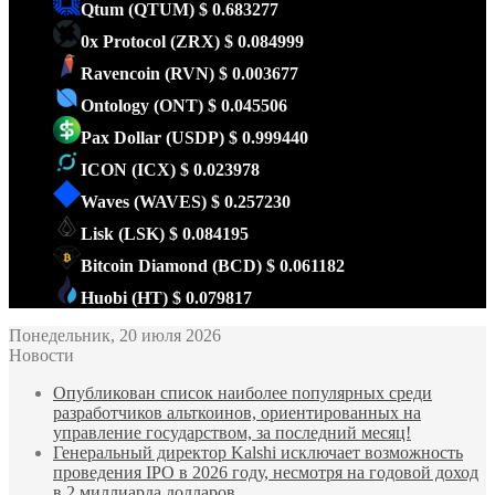
Qtum
(QTUM)
$ 0.683277
0x Protocol
(ZRX)
$ 0.084999
Ravencoin
(RVN)
$ 0.003677
Ontology
(ONT)
$ 0.045506
Pax Dollar
(USDP)
$ 0.999440
ICON
(ICX)
$ 0.023978
Waves
(WAVES)
$ 0.257230
Lisk
(LSK)
$ 0.084195
Bitcoin Diamond
(BCD)
$ 0.061182
Huobi
(HT)
$ 0.079817
Понедельник, 20 июля 2026
Новости
Опубликован список наиболее популярных среди
разработчиков альткоинов, ориентированных на
управление государством, за последний месяц!
Генеральный директор Kalshi исключает возможность
проведения IPO в 2026 году, несмотря на годовой доход
в 2 миллиарда долларов