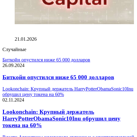
Венчурные криптофонды отказываются от токенов на
фоне кризиса доверия
21.01.2026
Случайные
Биткойн опустился ниже 65 000 долларов
26.09.2024
Биткойн опустился ниже 65 000 долларов
Lookonchain: Крупный держатель HarryPotterObamaSonic10Inu
обрушил цену токена на 60%
02.11.2024
Lookonchain: Крупный держатель
HarryPotterObamaSonic10Inu обрушил цену
токена на 60%