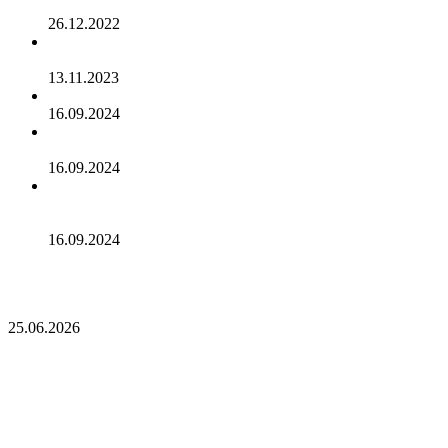
AsicMinerPRO.ru – Современный майнинг-отель
26.12.2022
CommEX добавляет поддержку российских рублей для
ввода и вывода средств
13.11.2023
Cardano достигла рубежа в 96 млн транзакций
16.09.2024
Binance объявила о листинге трех мемкоинов
16.09.2024
Эксперты не считают покушение на Трампа событием
для макрорынка
16.09.2024
Опубликован список наиболее популярных среди
разработчиков альткоинов, ориентированных на управление
государством, за последний месяц!
25.06.2026
Опубликован список наиболее популярных
среди разработчиков альткоинов,
ориентированных на управление государством,
за последний месяц!