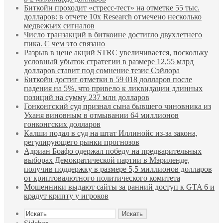
Биткойн проходит «стресс-тест» на отметке 55 тыс.
долларов: в отчете 10x Research отмечено несколько
медвежьих сигналов
Число транзакций в биткоине достигло двухлетнего
пика. С чем это связано
Разрыв в цене акций STRC увеличивается, поскольку
условный убыток стратегии в размере 12,55 млрд
долларов ставит под сомнение тезис Сэйлора
Биткойн достиг отметки в 59 018 долларов после
падения на 5%, что привело к ликвидации длинных
позиций на сумму 237 млн долларов
Гонконгский суд признал сына бывшего чиновника из
Уханя виновным в отмывании 64 миллионов
гонконгских долларов
Калши подал в суд на штат Иллинойс из-за закона,
регулирующего рынки прогнозов
Адриан Боафо одержал победу на предварительных
выборах Демократической партии в Мэриленде,
получив поддержку в размере 5,5 миллионов долларов
от криптовалютного политического комитета
Мошенники выдают сайты за ранний доступ к GTA 6 и
крадут крипту у игроков
Искать