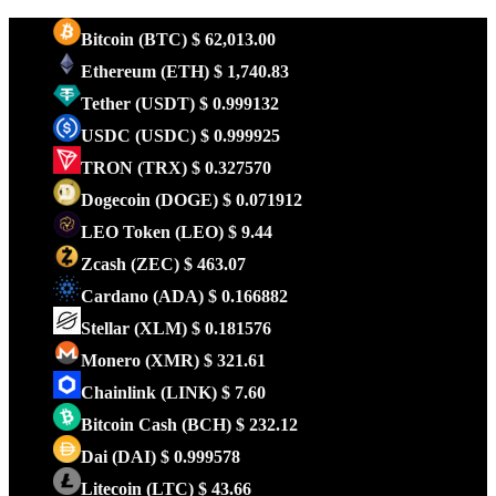
Bitcoin
(BTC)
$ 62,013.00
Ethereum
(ETH)
$ 1,740.83
Tether
(USDT)
$ 0.999132
USDC
(USDC)
$ 0.999925
TRON
(TRX)
$ 0.327570
Dogecoin
(DOGE)
$ 0.071912
LEO Token
(LEO)
$ 9.44
Zcash
(ZEC)
$ 463.07
Cardano
(ADA)
$ 0.166882
Stellar
(XLM)
$ 0.181576
Monero
(XMR)
$ 321.61
Chainlink
(LINK)
$ 7.60
Bitcoin Cash
(BCH)
$ 232.12
Dai
(DAI)
$ 0.999578
Litecoin
(LTC)
$ 43.66