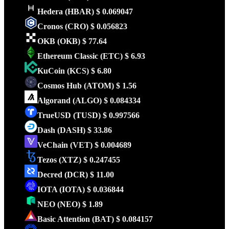
Hedera
(HBAR)
$ 0.069047
Cronos
(CRO)
$ 0.056823
OKB
(OKB)
$ 77.64
Ethereum Classic
(ETC)
$ 6.93
KuCoin
(KCS)
$ 6.80
Cosmos Hub
(ATOM)
$ 1.56
Algorand
(ALGO)
$ 0.084334
TrueUSD
(TUSD)
$ 0.997566
Dash
(DASH)
$ 33.86
VeChain
(VET)
$ 0.004689
Tezos
(XTZ)
$ 0.247455
Decred
(DCR)
$ 11.00
IOTA
(IOTA)
$ 0.036844
NEO
(NEO)
$ 1.89
Basic Attention
(BAT)
$ 0.084157