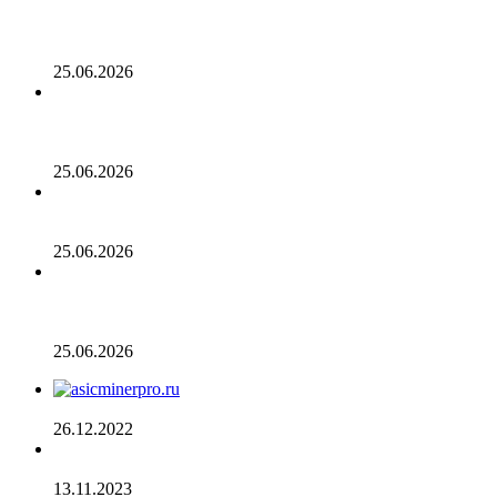
Генеральный директор Kalshi исключает возможность
проведения IPO в 2026 году, несмотря на годовой доход
в 2 миллиарда долларов
25.06.2026
Биткойн проходит «стресс-тест» на отметке 55 тыс.
долларов: в отчете 10x Research отмечено несколько
медвежьих сигналов
25.06.2026
Число транзакций в биткоине достигло двухлетнего
пика. С чем это связано
25.06.2026
Разрыв в цене акций STRC увеличивается, поскольку
условный убыток стратегии в размере 12,55 млрд
долларов ставит под сомнение тезис Сэйлора
25.06.2026
AsicMinerPRO.ru – Современный майнинг-отель
26.12.2022
CommEX добавляет поддержку российских рублей для
ввода и вывода средств
13.11.2023