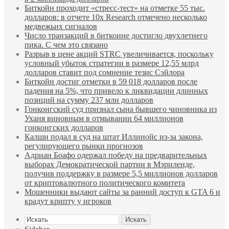
Биткойн проходит «стресс-тест» на отметке 55 тыс.
долларов: в отчете 10x Research отмечено несколько
медвежьих сигналов
Число транзакций в биткоине достигло двухлетнего
пика. С чем это связано
Разрыв в цене акций STRC увеличивается, поскольку
условный убыток стратегии в размере 12,55 млрд
долларов ставит под сомнение тезис Сэйлора
Биткойн достиг отметки в 59 018 долларов после
падения на 5%, что привело к ликвидации длинных
позиций на сумму 237 млн долларов
Гонконгский суд признал сына бывшего чиновника из
Уханя виновным в отмывании 64 миллионов
гонконгских долларов
Калши подал в суд на штат Иллинойс из-за закона,
регулирующего рынки прогнозов
Адриан Боафо одержал победу на предварительных
выборах Демократической партии в Мэриленде,
получив поддержку в размере 5,5 миллионов долларов
от криптовалютного политического комитета
Мошенники выдают сайты за ранний доступ к GTA 6 и
крадут крипту у игроков
Искать