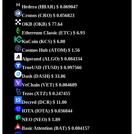
Hedera
(HBAR)
$ 0.069047
Cronos
(CRO)
$ 0.056823
OKB
(OKB)
$ 77.64
Ethereum Classic
(ETC)
$ 6.93
KuCoin
(KCS)
$ 6.80
Cosmos Hub
(ATOM)
$ 1.56
Algorand
(ALGO)
$ 0.084334
TrueUSD
(TUSD)
$ 0.997566
Dash
(DASH)
$ 33.86
VeChain
(VET)
$ 0.004689
Tezos
(XTZ)
$ 0.247455
Decred
(DCR)
$ 11.00
IOTA
(IOTA)
$ 0.036844
NEO
(NEO)
$ 1.89
Basic Attention
(BAT)
$ 0.084157