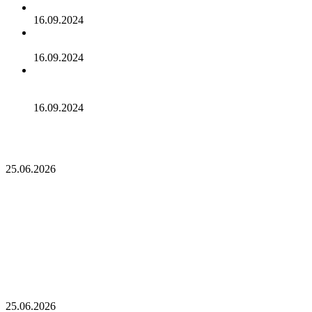
Cardano достигла рубежа в 96 млн транзакций
16.09.2024
Binance объявила о листинге трех мемкоинов
16.09.2024
Эксперты не считают покушение на Трампа событием
для макрорынка
16.09.2024
Опубликован список наиболее популярных среди
разработчиков альткоинов, ориентированных на управление
государством, за последний месяц!
25.06.2026
Опубликован список наиболее популярных
среди разработчиков альткоинов,
ориентированных на управление государством,
за последний месяц!
Генеральный директор Kalshi исключает возможность
проведения IPO в 2026 году, несмотря на годовой доход в 2
миллиарда долларов
25.06.2026