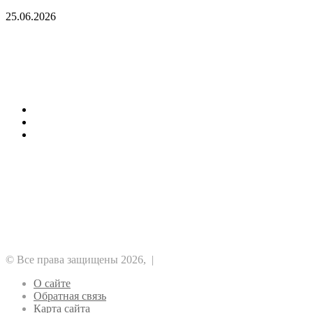
крадут крипту у игроков
25.06.2026
Мошенники выдают сайты за ранний доступ к
GTA 6 и крадут крипту у игроков
Последние темы
Как стоит заказать сегодня кондиционеры
1хБет: бонус 1X200VIP на 32500 RUB
Отводы ПНД для строителей
Рубрики
Альткоины
GameFi
DeFi
NFT
ICO
Аналитика
Биткоин
Безопасность
Регулирование
Майнинг
Прочее
Метавселенные
Рынок
Финансы
Эфириум
© Все права защищены 2026, |
О сайте
Обратная связь
Карта сайта