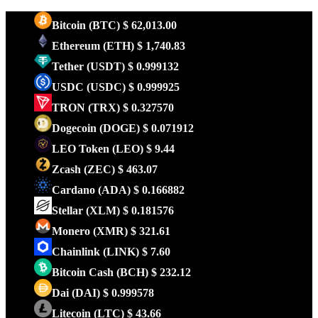
Bitcoin
(BTC)
$ 62,013.00
Ethereum
(ETH)
$ 1,740.83
Tether
(USDT)
$ 0.999132
USDC
(USDC)
$ 0.999925
TRON
(TRX)
$ 0.327570
Dogecoin
(DOGE)
$ 0.071912
LEO Token
(LEO)
$ 9.44
Zcash
(ZEC)
$ 463.07
Cardano
(ADA)
$ 0.166882
Stellar
(XLM)
$ 0.181576
Monero
(XMR)
$ 321.61
Chainlink
(LINK)
$ 7.60
Bitcoin Cash
(BCH)
$ 232.12
Dai
(DAI)
$ 0.999578
Litecoin
(LTC)
$ 43.66