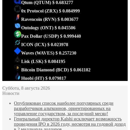
Qtum
(QTUM)
$ 0.683277
0x Protocol
(ZRX)
$ 0.084999
Ravencoin
(RVN)
$ 0.003677
Ontology
(ONT)
$ 0.045506
Pax Dollar
(USDP)
$ 0.999440
ICON
(ICX)
$ 0.023978
Waves
(WAVES)
$ 0.257230
Lisk
(LSK)
$ 0.084195
Bitcoin Diamond
(BCD)
$ 0.061182
Huobi
(HT)
$ 0.079817
Суббота, 8 августа 2026
Новости
Опубликован список наиболее популярных среди
разработчиков альткоинов, ориентированных на
управление государством, за последний месяц!
Генеральный директор Kalshi исключает возможность
проведения IPO в 2026 году, несмотря на годовой доход
в 2 миллиарда долларов