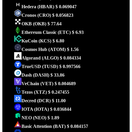
Hedera
(HBAR)
$ 0.069047
Cronos
(CRO)
$ 0.056823
OKB
(OKB)
$ 77.64
Ethereum Classic
(ETC)
$ 6.93
KuCoin
(KCS)
$ 6.80
Cosmos Hub
(ATOM)
$ 1.56
Algorand
(ALGO)
$ 0.084334
TrueUSD
(TUSD)
$ 0.997566
Dash
(DASH)
$ 33.86
VeChain
(VET)
$ 0.004689
Tezos
(XTZ)
$ 0.247455
Decred
(DCR)
$ 11.00
IOTA
(IOTA)
$ 0.036844
NEO
(NEO)
$ 1.89
Basic Attention
(BAT)
$ 0.084157