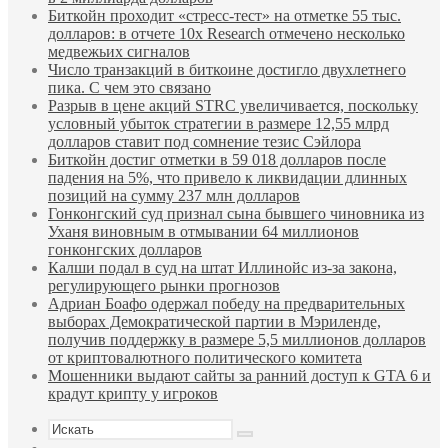
Биткойн проходит «стресс-тест» на отметке 55 тыс.
долларов: в отчете 10x Research отмечено несколько
медвежьих сигналов
Число транзакций в биткоине достигло двухлетнего
пика. С чем это связано
Разрыв в цене акций STRC увеличивается, поскольку
условный убыток стратегии в размере 12,55 млрд
долларов ставит под сомнение тезис Сэйлора
Биткойн достиг отметки в 59 018 долларов после
падения на 5%, что привело к ликвидации длинных
позиций на сумму 237 млн долларов
Гонконгский суд признал сына бывшего чиновника из
Уханя виновным в отмывании 64 миллионов
гонконгских долларов
Калши подал в суд на штат Иллинойс из-за закона,
регулирующего рынки прогнозов
Адриан Боафо одержал победу на предварительных
выборах Демократической партии в Мэриленде,
получив поддержку в размере 5,5 миллионов долларов
от криптовалютного политического комитета
Мошенники выдают сайты за ранний доступ к GTA 6 и
крадут крипту у игроков
Искать
Sidebar