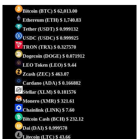
Bitcoin
(BTC)
$ 62,013.00
Ethereum
(ETH)
$ 1,740.83
Tether
(USDT)
$ 0.999132
USDC
(USDC)
$ 0.999925
TRON
(TRX)
$ 0.327570
Dogecoin
(DOGE)
$ 0.071912
LEO Token
(LEO)
$ 9.44
Zcash
(ZEC)
$ 463.07
Cardano
(ADA)
$ 0.166882
Stellar
(XLM)
$ 0.181576
Monero
(XMR)
$ 321.61
Chainlink
(LINK)
$ 7.60
Bitcoin Cash
(BCH)
$ 232.12
Dai
(DAI)
$ 0.999578
Litecoin
(LTC)
$ 43.66