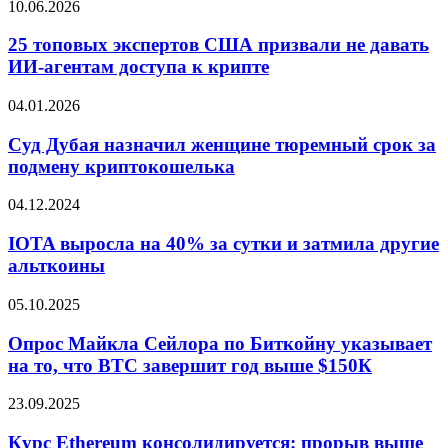
25
10.06.2026
2022
топовых
года.
экспертов
25 топовых экспертов США призвали не давать
Какие
США
ИИ-агентам доступа к крипте
еще
призвали
антирекорды
не
Суд
04.01.2026
давать
Дубая
ИИ-
назначил
Суд Дубая назначил женщине тюремный срок за
агентам
женщине
подмену криптокошелька
доступа
тюремный
к
срок
крипте
IOTA
04.12.2024
за
выросла
подмену
на
IOTA выросла на 40% за сутки и затмила другие
криптокошелька
40%
альткоины
за
сутки
Опрос
05.10.2025
и
Майкла
затмила
Сейлора
Опрос Майкла Сейлора по Биткойну указывает
другие
по
на то, что BTC завершит год выше $150К
альткоины
Биткойну
указывает
Курс
23.09.2025
на
Ethereum
то,
консолидируется:
Курс Ethereum консолидируется: прорыв выше
что