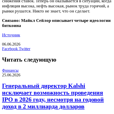
снижения ставок. Теперь он оказывается в ситуации, когда
инфляция высока, нефть высокая, рынок труда горячий, а
рынки рушатся. Никто не знает, что он сделает.
Связано:
Майкл Сейлор описывает четыре идеологии
биткоина
Источник
06.06.2026
LinkedIn
Tumblr
Reddit
Вконтакте
Одноклассники
Skype
Messenger
Messenger
WhatsApp
Telegram
Viber
Line
Печатать
Facebook
Twitter
Читать следующую
Финансы
25.06.2026
Генеральный директор Kalshi
исключает возможность проведения
IPO в 2026 году, несмотря на годовой
доход в 2 миллиарда долларов