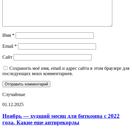
Имя
*
Email
*
Сайт
Сохранить моё имя, email и адрес сайта в этом браузере для
последующих моих комментариев.
Случайные
Ноябрь —
01.12.2025
худший
месяц
Ноябрь — худший месяц для биткоина с 2022
для
года. Какие еще антирекорды
биткоина
с