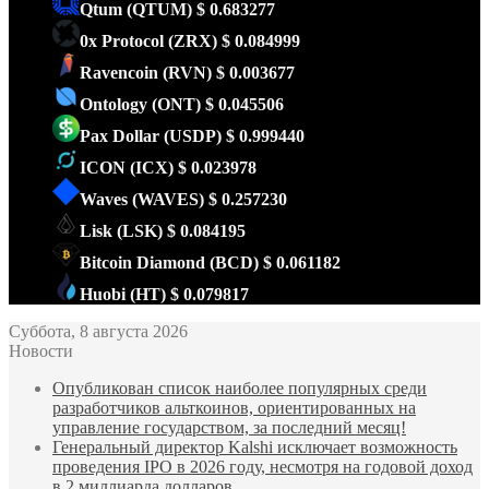
Qtum
(QTUM)
$ 0.683277
0x Protocol
(ZRX)
$ 0.084999
Ravencoin
(RVN)
$ 0.003677
Ontology
(ONT)
$ 0.045506
Pax Dollar
(USDP)
$ 0.999440
ICON
(ICX)
$ 0.023978
Waves
(WAVES)
$ 0.257230
Lisk
(LSK)
$ 0.084195
Bitcoin Diamond
(BCD)
$ 0.061182
Huobi
(HT)
$ 0.079817
Суббота, 8 августа 2026
Новости
Опубликован список наиболее популярных среди
разработчиков альткоинов, ориентированных на
управление государством, за последний месяц!
Генеральный директор Kalshi исключает возможность
проведения IPO в 2026 году, несмотря на годовой доход
в 2 миллиарда долларов