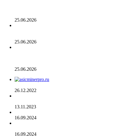
Биткойн проходит «стресс-тест» на отметке 55 тыс.
долларов: в отчете 10x Research отмечено несколько
медвежьих сигналов
25.06.2026
Число транзакций в биткоине достигло двухлетнего
пика. С чем это связано
25.06.2026
Разрыв в цене акций STRC увеличивается, поскольку
условный убыток стратегии в размере 12,55 млрд
долларов ставит под сомнение тезис Сэйлора
25.06.2026
AsicMinerPRO.ru – Современный майнинг-отель
26.12.2022
CommEX добавляет поддержку российских рублей для
ввода и вывода средств
13.11.2023
Cardano достигла рубежа в 96 млн транзакций
16.09.2024
Binance объявила о листинге трех мемкоинов
16.09.2024