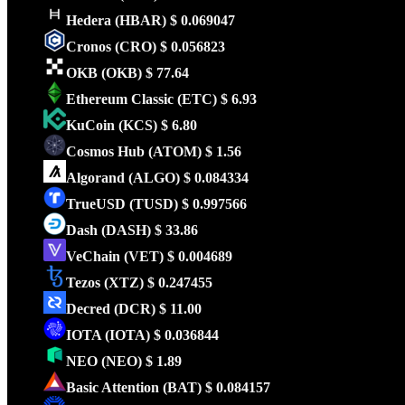
Hedera
(HBAR)
$ 0.069047
Cronos
(CRO)
$ 0.056823
OKB
(OKB)
$ 77.64
Ethereum Classic
(ETC)
$ 6.93
KuCoin
(KCS)
$ 6.80
Cosmos Hub
(ATOM)
$ 1.56
Algorand
(ALGO)
$ 0.084334
TrueUSD
(TUSD)
$ 0.997566
Dash
(DASH)
$ 33.86
VeChain
(VET)
$ 0.004689
Tezos
(XTZ)
$ 0.247455
Decred
(DCR)
$ 11.00
IOTA
(IOTA)
$ 0.036844
NEO
(NEO)
$ 1.89
Basic Attention
(BAT)
$ 0.084157