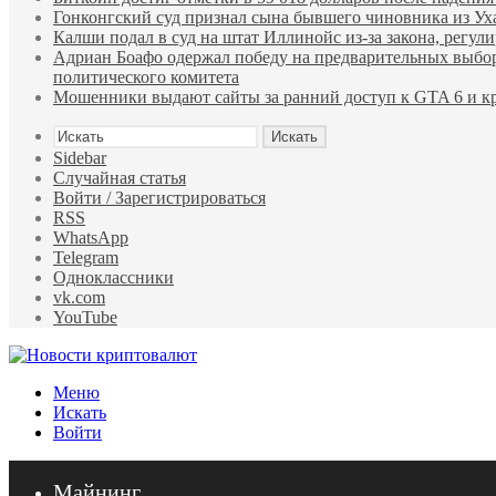
Гонконгский суд признал сына бывшего чиновника из У
Калши подал в суд на штат Иллинойс из-за закона, регу
Адриан Боафо одержал победу на предварительных выбор
политического комитета
Мошенники выдают сайты за ранний доступ к GTA 6 и кр
Искать
Sidebar
Случайная статья
Войти / Зарегистрироваться
RSS
WhatsApp
Telegram
Одноклассники
vk.com
YouTube
Меню
Искать
Войти
Майнинг