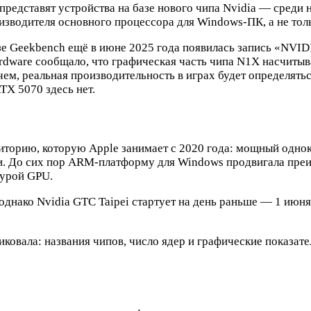
 представят устройства на базе нового чипа Nvidia — сред
роизводителя основного процессора для Windows-ПК, а не то
азе Geekbench ещё в июне 2025 года появилась запись «NVID
ardware сообщало, что графическая часть чипа N1X насчиты
чем, реальная производительность в играх будет определят
TX 5070 здесь нет.
рриторию, которую Apple занимает с 2020 года: мощный одн
уки. До сих пор ARM-платформу для Windows продвигала пр
турой GPU.
однако Nvidia GTC Taipei стартует на день раньше — 1 июня
овала: названия чипов, число ядер и графические показате