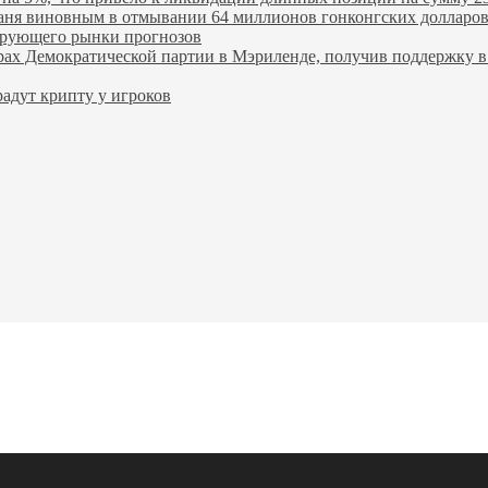
ханя виновным в отмывании 64 миллионов гонконгских долларо
лирующего рынки прогнозов
ах Демократической партии в Мэриленде, получив поддержку в 
адут крипту у игроков