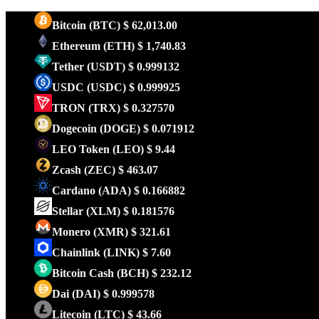
Bitcoin
(BTC)
$ 62,013.00
Ethereum
(ETH)
$ 1,740.83
Tether
(USDT)
$ 0.999132
USDC
(USDC)
$ 0.999925
TRON
(TRX)
$ 0.327570
Dogecoin
(DOGE)
$ 0.071912
LEO Token
(LEO)
$ 9.44
Zcash
(ZEC)
$ 463.07
Cardano
(ADA)
$ 0.166882
Stellar
(XLM)
$ 0.181576
Monero
(XMR)
$ 321.61
Chainlink
(LINK)
$ 7.60
Bitcoin Cash
(BCH)
$ 232.12
Dai
(DAI)
$ 0.999578
Litecoin
(LTC)
$ 43.66