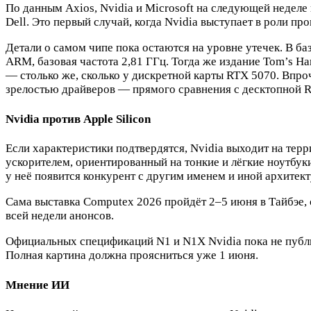
По данным Axios, Nvidia и Microsoft на следующей неделе
Dell. Это первый случай, когда Nvidia выступает в роли п
Детали о самом чипе пока остаются на уровне утечек. В б
ARM, базовая частота 2,81 ГГц. Тогда же издание Tom’s H
— столько же, сколько у дискретной карты RTX 5070. Впро
зрелостью драйверов — прямого сравнения с десктопной R
Nvidia против Apple Silicon
Если характеристики подтвердятся, Nvidia выходит на те
ускорителем, ориентированный на тонкие и лёгкие ноутб
у неё появится конкурент с другим именем и иной архитек
Сама выставка Computex 2026 пройдёт 2–5 июня в Тайбэе, 
всей недели анонсов.
Официальных спецификаций N1 и N1X Nvidia пока не публик
Полная картина должна проясниться уже 1 июня.
Мнение ИИ