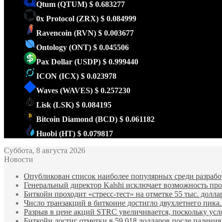
Qtum
(QTUM)
$ 0.683277
0x Protocol
(ZRX)
$ 0.084999
Ravencoin
(RVN)
$ 0.003677
Ontology
(ONT)
$ 0.045506
Pax Dollar
(USDP)
$ 0.999440
ICON
(ICX)
$ 0.023978
Waves
(WAVES)
$ 0.257230
Lisk
(LSK)
$ 0.084195
Bitcoin Diamond
(BCD)
$ 0.061182
Huobi
(HT)
$ 0.079817
Суббота, 8 августа 2026
Новости
Опубликован список наиболее популярных среди разработ
Генеральный директор Kalshi исключает возможность пров
Биткойн проходит «стресс-тест» на отметке 55 тыс. долла
Число транзакций в биткоине достигло двухлетнего пика.
Разрыв в цене акций STRC увеличивается, поскольку усл
Биткойн достиг отметки в 59 018 долларов после падени