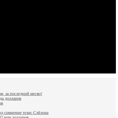
м, за последний месяц!
да долларов
ов
од сомнение тезис Сэйлора
37 млн долларов