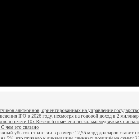
чиков альткоинов, ориентированных на управление государство
едения IPO в 2026 году, несмотря на годовой доход в 2 миллиар
ров: в отчете 10x Research отмечено несколько медвежьих сигнал
 С чем это связано
овный убыток стратегии в размере 12,55 млрд долларов ставит п
я на 5%, что привело к ликвидации длинных позиций на сумму 2