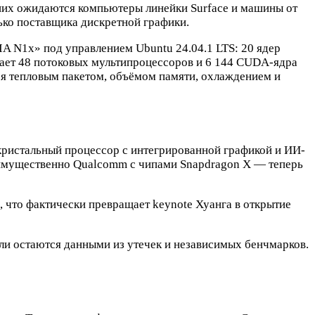
и них ожидаются компьютеры линейки Surface и машины от
лько поставщика дискретной графики.
IA N1x» под управлением Ubuntu 24.04.1 LTS: 20 ядер
вает 48 потоковых мультипроцессоров и 6 144 CUDA-ядра
ься тепловым пакетом, объёмом памяти, охлаждением и
окристальный процессор с интегрированной графикой и ИИ-
еимущественно Qualcomm с чипами Snapdragon X — теперь
, что фактически превращает keynote Хуанга в открытие
ли остаются данными из утечек и независимых бенчмарков.