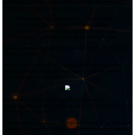
Президент Дональд Трамп прямо признал возможность
остановки деятельности правительства:
«Мы продолжим переговоры с демократами,
но я думаю, что в результате страна может
оказаться в изоляции на определенный период
времени», — заявил он во Дворце президента.
Ранее он также обвинил демократов, заявив, что те «хотят
закрыть страну».
Между тем на момент публикации 64% пользователей
платформы поставили на ожидание остановки работы
правительства до 1 октября.
Распределение ставок по позиции возможного
прекращения работы правительства США до 1 октября.
Источник: Polymarket.
Политический конфликт сосредоточен вокруг расходов на
здравоохранение. Демократы требуют дополнительного
финансирования и предлагают проект на $1,5 трлн,