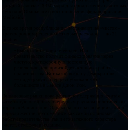
который включает $350 млрд для продолжения налоговых
субсидий Obamacare и восстановления финансирования
Medicaid.
В то же время республиканцы настаивают на «чистом»
краткосрочном решении без новых расходов — до 21
ноября.
«Выбор достаточно очевиден. Или
правительство получит финансирование через
чистую, краткосрочную постоянную
резолюцию, или произойдет остановка работы
правительства. Вот какой выбор у демократов»,
— подчеркнул лидер республиканского
большинства в Сенате Джон Тюн.
Финансовые рынки пока реагируют сдержанно, считая
возможную остановку очередным раундом политических
торгов в Вашингтоне. Однако на этот раз позиции сторон
гораздо жестче, поэтому риск как самой остановки
работы правительства, так и его затяжного характера
растет, отметили в издании.