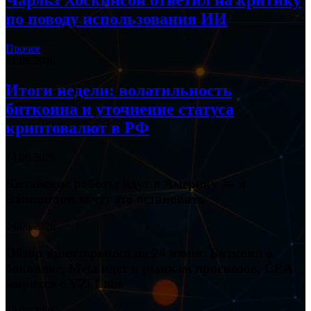
Чарльз Хоскинсон ответил на критику
по поводу использования ИИ
Прочее
21.06.2026
Итоги недели: волатильность
биткоина и уточнение статуса
криптовалют в РФ
24.06.2026
Китайские роботы идут в Америку — и
Вашингтон хочет это остановить
24.06.2026
Обзор крипторынка на 24 июня: Биткоин в
боковике, Meta идет к рынкам прогнозов, CEA
мирится с YZi Labs
23.06.2026