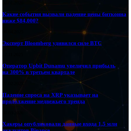
Какие
30.01.2026
события
вызвали
Какие события вызвали падение цены биткоина
падение
ниже $84,000?
цены
биткоина
Эксперт
06.04.2025
ниже
Bloomberg
$84,000?
удивился
Эксперт Bloomberg удивился силе BTC
силе
BTC
Оператор
17.11.2025
Upbit
Dunamu
Оператор Upbit Dunamu увеличил прибыль
увеличил
на 300% в третьем квартале
прибыль
на 300%
Падение
27.02.2025
в третьем
спроса
квартале
на
Падение спроса на XRP указывает на
XRP
продолжение медвежьего тренда
указывает
на
Хакеры
30.03.2026
продолжение
опубликовали
медвежьего
данные
Хакеры опубликовали данные входа 1,5 млн
тренда
входа
аккаунтов Binance