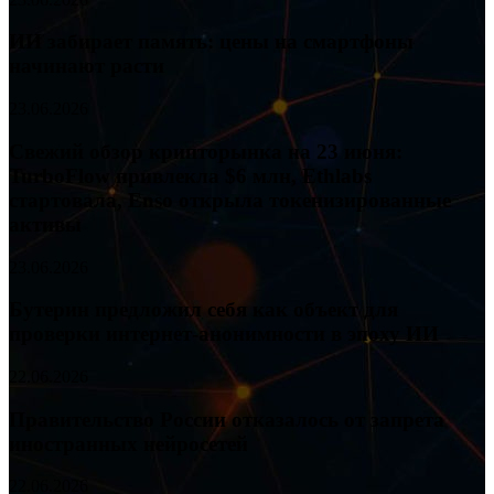
ИИ забирает память: цены на смартфоны
начинают расти
23.06.2026
Свежий обзор крипторынка на 23 июня:
TurboFlow привлекла $6 млн, Ethlabs
стартовала, Enso открыла токенизированные
активы
23.06.2026
Бутерин предложил себя как объект для
проверки интернет-анонимности в эпоху ИИ
22.06.2026
Правительство России отказалось от запрета
иностранных нейросетей
22.06.2026