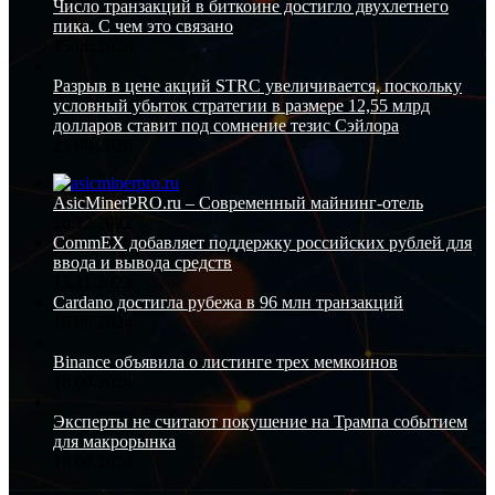
Число транзакций в биткоине достигло двухлетнего
пика. С чем это связано
25.06.2026
Разрыв в цене акций STRC увеличивается, поскольку
условный убыток стратегии в размере 12,55 млрд
долларов ставит под сомнение тезис Сэйлора
25.06.2026
AsicMinerPRO.ru – Современный майнинг-отель
26.12.2022
CommEX добавляет поддержку российских рублей для
ввода и вывода средств
13.11.2023
Cardano достигла рубежа в 96 млн транзакций
16.09.2024
Binance объявила о листинге трех мемкоинов
16.09.2024
Эксперты не считают покушение на Трампа событием
для макрорынка
16.09.2024