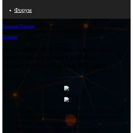
Форум
Главная
/
Прочее
/
Пользователи Polymarket сделали ставку на
остановку работы правительства США в 2025 году
Прочее
Пользователи Polymarket сделали
ставку на остановку работы
правительства США в 2025 году
25.09.2025
По данным платформы для ставок Polymarket, 76%
пользователей считают, что правительство США
остановит работу в этом году.
Причиной такой угрозы можно назвать