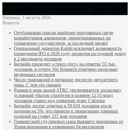
Bitcoin
$ 62,013.00
Ethereum
$ 1,740.83
(BTC)
(ETH)
Пятница, 7 августа 2026
Новости
Опубликован список наиболее популярных среди
разработчиков альткоинов, ориентированных на
управление государством, за последний месяц!
Генеральный директор Kalshi исключает возможность
проведения IPO в 2026 году, несмотря на годовой доход
в 2 миллиарда долларов
Биткойн проходит «стресс-тест» на отметке 55 тыс.
долларов: в отчете 10x Research отмечено несколько
медвежьих сигналов
Число транзакций в биткоине достигло двухлетнего
пика. С чем это связано
Разрыв в цене акций STRC увеличивается, поскольку
условный убыток стратегии в размере 12,55 млрд
долларов ставит под сомнение тезис Сэйлора
Биткойн достиг отметки в 59 018 долларов после
падения на 5%, что привело к ликвидации длинных
позиций на сумму 237 млн долларов
Гонконгский суд признал сына бывшего чиновника из
Уханя виновным в отмывании 64 миллионов