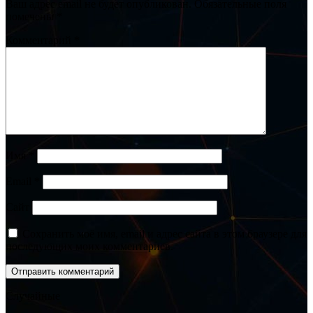
Ваш адрес email не будет опубликован.
Обязательные поля
помечены
*
Комментарий
*
Имя
*
Email
*
Сайт
Сохранить моё имя, email и адрес сайта в этом браузере для
последующих моих комментариев.
Случайные