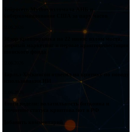
Нейросеть Mythos взломала АНБ и
Киберкомандование США за пару часов
22.06.2026
Обзор крипторынка на 22 июня: взлом моста,
спорный маркетинг и первые криптоинвестиции
японского фонда
22.06.2026
Чарльз Хоскинсон ответил на критику по поводу
использования ИИ
21.06.2026
Итоги недели: волатильность биткоина и
уточнение статуса криптовалют в РФ
Добавить комментарий