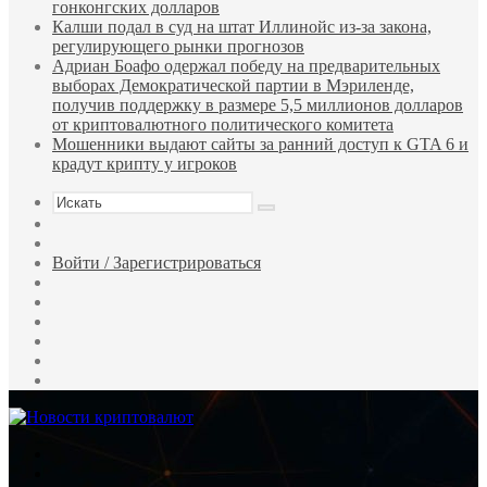
гонконгских долларов
Калши подал в суд на штат Иллинойс из-за закона,
регулирующего рынки прогнозов
Адриан Боафо одержал победу на предварительных
выборах Демократической партии в Мэриленде,
получив поддержку в размере 5,5 миллионов долларов
от криптовалютного политического комитета
Мошенники выдают сайты за ранний доступ к GTA 6 и
крадут крипту у игроков
Искать
Sidebar
Случайная
статья
Войти / Зарегистрироваться
RSS
WhatsApp
Telegram
Одноклассники
vk.com
YouTube
Меню
Искать