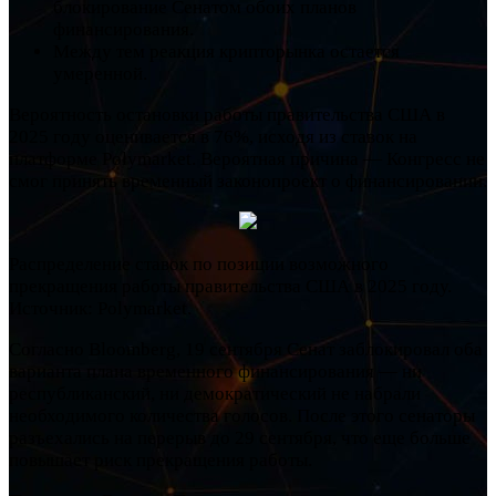
блокирование Сенатом обоих планов
финансирования.
Между тем реакция крипторынка остается
умеренной.
Вероятность остановки работы правительства США в
2025 году оценивается в 76%, исходя из ставок на
платформе Polymarket. Вероятная причина — Конгресс не
смог принять временный законопроект о финансировании.
Распределение ставок по позиции возможного
прекращения работы правительства США в 2025 году.
Источник: Polymarket.
Согласно Bloomberg, 19 сентября Сенат заблокировал оба
варианта плана временного финансирования — ни
республиканский, ни демократический не набрали
необходимого количества голосов. После этого сенаторы
разъехались на перерыв до 29 сентября, что еще больше
повышает риск прекращения работы.