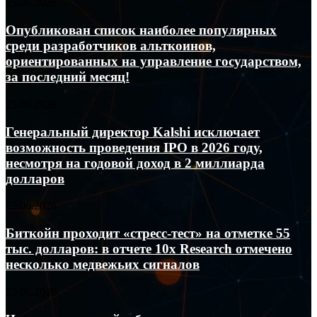
Опубликован
25.06.2026
список
наиболее
Опубликован список наиболее популярных
популярных
среди разработчиков альткоинов,
среди
ориентированных на управление государством,
разработчиков
за последний месяц!
альткоинов,
ориентированных
Генеральный
на
25.06.2026
директор
управление
Kalshi
государством,
Генеральный директор Kalshi исключает
исключает
за
возможность проведения IPO в 2026 году,
возможность
последний
несмотря на годовой доход в 2 миллиарда
проведения
месяц!
долларов
IPO
в
Биткойн
2026
25.06.2026
проходит
году,
«стресс-
несмотря
Биткойн проходит «стресс-тест» на отметке 55
тест»
на
тыс. долларов: в отчете 10x Research отмечено
на
годовой
несколько медвежьих сигналов
отметке
доход
55
в
Число
25.06.2026
тыс.
2
транзакций
долларов:
миллиарда
в