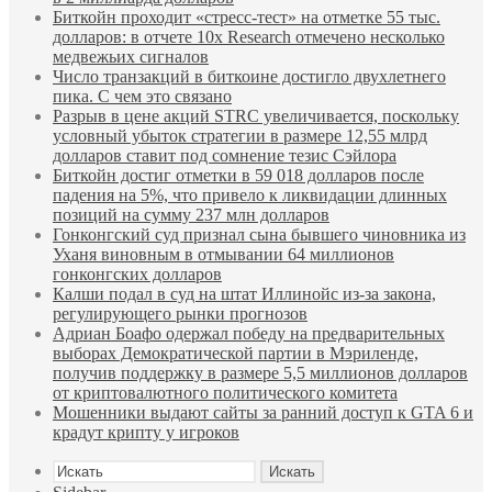
Биткойн проходит «стресс-тест» на отметке 55 тыс.
долларов: в отчете 10x Research отмечено несколько
медвежьих сигналов
Число транзакций в биткоине достигло двухлетнего
пика. С чем это связано
Разрыв в цене акций STRC увеличивается, поскольку
условный убыток стратегии в размере 12,55 млрд
долларов ставит под сомнение тезис Сэйлора
Биткойн достиг отметки в 59 018 долларов после
падения на 5%, что привело к ликвидации длинных
позиций на сумму 237 млн долларов
Гонконгский суд признал сына бывшего чиновника из
Уханя виновным в отмывании 64 миллионов
гонконгских долларов
Калши подал в суд на штат Иллинойс из-за закона,
регулирующего рынки прогнозов
Адриан Боафо одержал победу на предварительных
выборах Демократической партии в Мэриленде,
получив поддержку в размере 5,5 миллионов долларов
от криптовалютного политического комитета
Мошенники выдают сайты за ранний доступ к GTA 6 и
крадут крипту у игроков
Искать