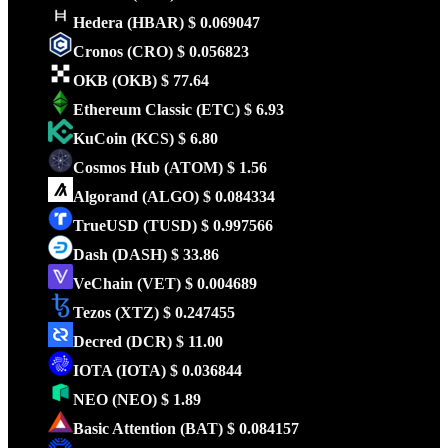
Hedera
(HBAR)
$ 0.069047
Cronos
(CRO)
$ 0.056823
OKB
(OKB)
$ 77.64
Ethereum Classic
(ETC)
$ 6.93
KuCoin
(KCS)
$ 6.80
Cosmos Hub
(ATOM)
$ 1.56
Algorand
(ALGO)
$ 0.084334
TrueUSD
(TUSD)
$ 0.997566
Dash
(DASH)
$ 33.86
VeChain
(VET)
$ 0.004689
Tezos
(XTZ)
$ 0.247455
Decred
(DCR)
$ 11.00
IOTA
(IOTA)
$ 0.036844
NEO
(NEO)
$ 1.89
Basic Attention
(BAT)
$ 0.084157