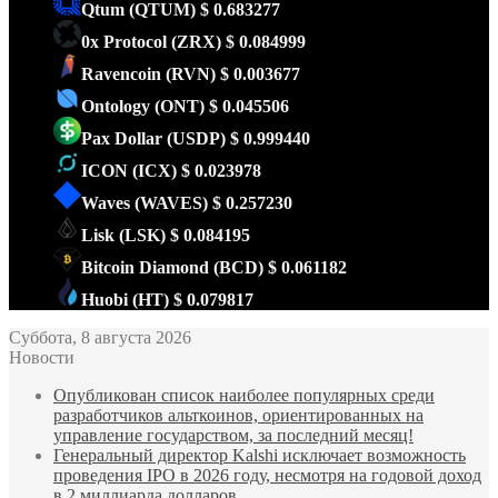
Qtum
(QTUM)
$ 0.683277
0x Protocol
(ZRX)
$ 0.084999
Ravencoin
(RVN)
$ 0.003677
Ontology
(ONT)
$ 0.045506
Pax Dollar
(USDP)
$ 0.999440
ICON
(ICX)
$ 0.023978
Waves
(WAVES)
$ 0.257230
Lisk
(LSK)
$ 0.084195
Bitcoin Diamond
(BCD)
$ 0.061182
Huobi
(HT)
$ 0.079817
Суббота, 8 августа 2026
Новости
Опубликован список наиболее популярных среди
разработчиков альткоинов, ориентированных на
управление государством, за последний месяц!
Генеральный директор Kalshi исключает возможность
проведения IPO в 2026 году, несмотря на годовой доход
в 2 миллиарда долларов