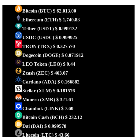
Bitcoin
(BTC)
$ 62,013.00
Ethereum
(ETH)
$ 1,740.83
Tether
(USDT)
$ 0.999132
USDC
(USDC)
$ 0.999925
TRON
(TRX)
$ 0.327570
Dogecoin
(DOGE)
$ 0.071912
LEO Token
(LEO)
$ 9.44
Zcash
(ZEC)
$ 463.07
Cardano
(ADA)
$ 0.166882
Stellar
(XLM)
$ 0.181576
Monero
(XMR)
$ 321.61
Chainlink
(LINK)
$ 7.60
Bitcoin Cash
(BCH)
$ 232.12
Dai
(DAI)
$ 0.999578
Litecoin
(LTC)
$ 43.66