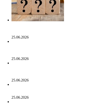
Опубликован список наиболее популярных среди
разработчиков альткоинов, ориентированных на
управление государством, за последний месяц!
25.06.2026
Генеральный директор Kalshi исключает возможность
проведения IPO в 2026 году, несмотря на годовой доход
в 2 миллиарда долларов
25.06.2026
Биткойн проходит «стресс-тест» на отметке 55 тыс.
долларов: в отчете 10x Research отмечено несколько
медвежьих сигналов
25.06.2026
Число транзакций в биткоине достигло двухлетнего
пика. С чем это связано
25.06.2026
Разрыв в цене акций STRC увеличивается, поскольку