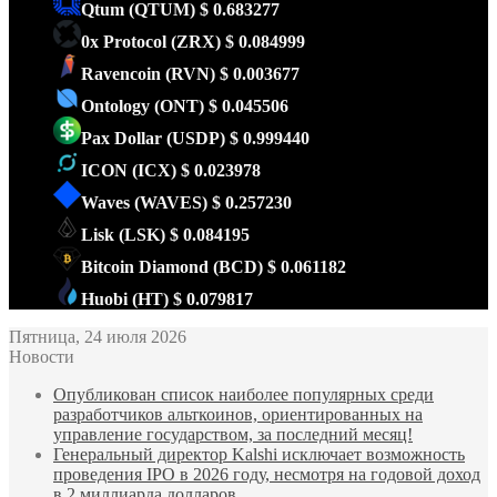
Qtum
(QTUM)
$ 0.683277
0x Protocol
(ZRX)
$ 0.084999
Ravencoin
(RVN)
$ 0.003677
Ontology
(ONT)
$ 0.045506
Pax Dollar
(USDP)
$ 0.999440
ICON
(ICX)
$ 0.023978
Waves
(WAVES)
$ 0.257230
Lisk
(LSK)
$ 0.084195
Bitcoin Diamond
(BCD)
$ 0.061182
Huobi
(HT)
$ 0.079817
Пятница, 24 июля 2026
Новости
Опубликован список наиболее популярных среди
разработчиков альткоинов, ориентированных на
управление государством, за последний месяц!
Генеральный директор Kalshi исключает возможность
проведения IPO в 2026 году, несмотря на годовой доход
в 2 миллиарда долларов