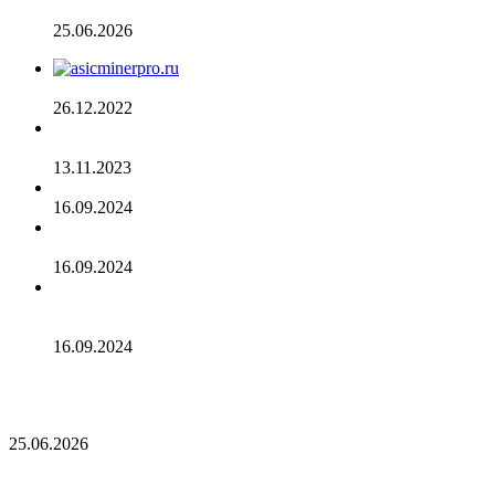
долларов ставит под сомнение тезис Сэйлора
25.06.2026
AsicMinerPRO.ru – Современный майнинг-отель
26.12.2022
CommEX добавляет поддержку российских рублей для
ввода и вывода средств
13.11.2023
Cardano достигла рубежа в 96 млн транзакций
16.09.2024
Binance объявила о листинге трех мемкоинов
16.09.2024
Эксперты не считают покушение на Трампа событием
для макрорынка
16.09.2024
Опубликован список наиболее популярных среди
разработчиков альткоинов, ориентированных на управление
государством, за последний месяц!
25.06.2026
Опубликован список наиболее популярных