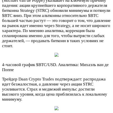
(Michaël van de Poppe) указывает на ключевую причину
падения: акции крупнейшего корпоративного держателя
биткоина Strategy (STRC) обновили минимумы и потянули
$BTC
вниз. При этом альткоины относительно
$BTC
большей частью растут — это говорит о том, что давление
на рынок идет именно через Strategy, а не носит широкого
характера. По мнению аналитика, коррекция была
спланирована именно для того, чтобы вытрясти слабых
держателей, — продавать биткоин в таких условиях не
стоит.
4-часовой график
$BTC
/USD. Аналитика: Михаэль ван де
Поппе
Трейдер Daan Crypto Trades подтверждает: распродажа
идет безжалостная, а давление через акции STRC
усиливается. Страх и медвежий импульс достигли
высокого уровня, когда цена приблизилась к локальному
минимуму.