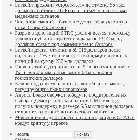
Биткойн проходит «стресс-тест» на отметке 55 тыс.
долларов: в отчете 10x Research отмечено несколько
медвежьих сигналов
Число транзакций в биткоине достигло двухлетнего
пика. С чем это связано
Разрыв в цене акций STRC увеличивается, поскольку
условный убыток стратегии в размере 12,55 млрд
долларов ставит под сомнение тезис Сэйлора
Биткойн достиг отметки в 59 018 долларов после
падения на 5%, что привело к ликвидации длинных
позиций на сумму 237 млн долларов
Гонконгский суд признал сына бывшего чиновника из
Уханя виновным в отмывании 64 миллионов
гонконгских долларов
Калши подал в суд на штат Иллинойс из-за закона,
регулирующего рынки прогнозов
Адриан Боафо одержал победу на предварительных
выборах Демократической партии в Мэриленде,
получив поддержку в размере 5,5 миллионов долларов
от криптовалютного политического комитета
Мошенники выдают сайты за ранний доступ к GTA 6 и
крадут крипту у игроков
Искать