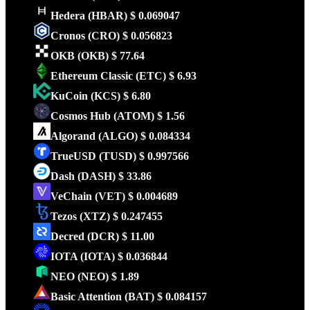
Hedera
(HBAR)
$ 0.069047
Cronos
(CRO)
$ 0.056823
OKB
(OKB)
$ 77.64
Ethereum Classic
(ETC)
$ 6.93
KuCoin
(KCS)
$ 6.80
Cosmos Hub
(ATOM)
$ 1.56
Algorand
(ALGO)
$ 0.084334
TrueUSD
(TUSD)
$ 0.997566
Dash
(DASH)
$ 33.86
VeChain
(VET)
$ 0.004689
Tezos
(XTZ)
$ 0.247455
Decred
(DCR)
$ 11.00
IOTA
(IOTA)
$ 0.036844
NEO
(NEO)
$ 1.89
Basic Attention
(BAT)
$ 0.084157