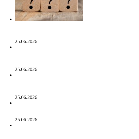
Опубликован список наиболее популярных среди
разработчиков альткоинов, ориентированных на
управление государством, за последний месяц!
25.06.2026
Генеральный директор Kalshi исключает возможность
проведения IPO в 2026 году, несмотря на годовой доход
в 2 миллиарда долларов
25.06.2026
Биткойн проходит «стресс-тест» на отметке 55 тыс.
долларов: в отчете 10x Research отмечено несколько
медвежьих сигналов
25.06.2026
Число транзакций в биткоине достигло двухлетнего
пика. С чем это связано
25.06.2026
Разрыв в цене акций STRC увеличивается, поскольку
условный убыток стратегии в размере 12,55 млрд