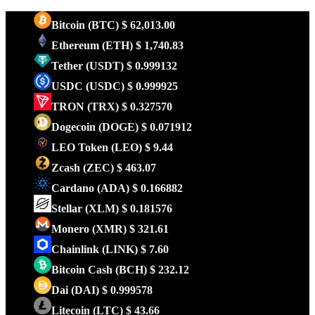
Bitcoin
(BTC)
$ 62,013.00
Ethereum
(ETH)
$ 1,740.83
Tether
(USDT)
$ 0.999132
USDC
(USDC)
$ 0.999925
TRON
(TRX)
$ 0.327570
Dogecoin
(DOGE)
$ 0.071912
LEO Token
(LEO)
$ 9.44
Zcash
(ZEC)
$ 463.07
Cardano
(ADA)
$ 0.166882
Stellar
(XLM)
$ 0.181576
Monero
(XMR)
$ 321.61
Chainlink
(LINK)
$ 7.60
Bitcoin Cash
(BCH)
$ 232.12
Dai
(DAI)
$ 0.999578
Litecoin
(LTC)
$ 43.66