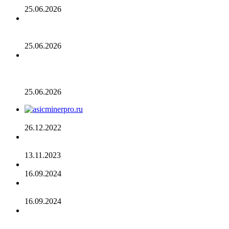
25.06.2026
Число транзакций в биткоине достигло двухлетнего
пика. С чем это связано
25.06.2026
Разрыв в цене акций STRC увеличивается, поскольку
условный убыток стратегии в размере 12,55 млрд
долларов ставит под сомнение тезис Сэйлора
25.06.2026
AsicMinerPRO.ru – Современный майнинг-отель
26.12.2022
CommEX добавляет поддержку российских рублей для
ввода и вывода средств
13.11.2023
Cardano достигла рубежа в 96 млн транзакций
16.09.2024
Binance объявила о листинге трех мемкоинов
16.09.2024
Эксперты не считают покушение на Трампа событием
для макрорынка