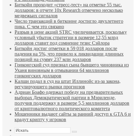
Биткойн проходит «стресс-тест» на отметке 55 тыс.
долларов: в отчете 10x Research отмечено несколько
медвежьих сигналов
Число транзакций в биткоине достигло двухлетнего
пика. С чем это связано
Разрыв в цене акций STRC увеличивается, поскольку
условный убыток стратегии в размере 12,55 млрд
долларов ставит под сомнение тезис Сэйлора
Биткойн достиг отметки в 59 018 долларов после
падения на 5%, что привело к ликвидации длинных
позиций на сумму 237 млн долларов
Гонконгский суд признал сына бывшего чиновника из
Уханя виновным в отмывании 64 миллионов
гонконгских долларов
Калши подал в суд на штат Иллинойс из-за закона,
регулирующего рынки прогнозов
Адриан Боафо одержал победу на предварительных
выборах Демократической партии в Мэриленде,
получив поддержку в размере 5,5 миллионов долларов
от криптовалютного политического комитета
Мошенники выдают сайты за ранний доступ к GTA 6 и
крадут крипту у игроков
Искать
Sidebar