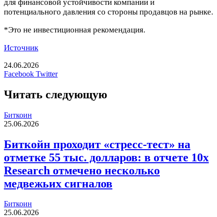
для финансовой устойчивости компании и
потенциального давления со стороны продавцов на рынке.
*Это не инвестиционная рекомендация.
Источник
24.06.2026
LinkedIn
Tumblr
Reddit
Вконтакте
Одноклассники
Skype
Messenger
Messenger
WhatsApp
Telegram
Viber
Line
Печатать
Facebook
Twitter
Читать следующую
Биткоин
25.06.2026
Биткойн проходит «стресс-тест» на
отметке 55 тыс. долларов: в отчете 10x
Research отмечено несколько
медвежьих сигналов
Биткоин
25.06.2026