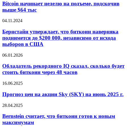
неделю
Bitcoin начинает неделю на подъеме, подскочив
на
выше $64 тыс
подъеме,
подскочив
Бернстайн
04.11.2024
выше
утверждает,
$64
что
Бернстайн утверждает, что биткоин наверняка
тыс
биткоин
поднимется до $200 000, независимо от исхода
наверняка
выборов в США
поднимется
до
Обладатель
06.01.2026
$200
рекордного
000,
IQ
Обладатель рекордного IQ сказал, сколько будет
независимо
сказал,
от
стоить биткоин через 48 часов
сколько
исхода
будет
выборов
Прогноз
16.06.2025
стоить
в
цен
биткоин
США
на
Прогноз цен на акции Sky (SKY) на июнь 2025 г.
через
акции
48
Sky
Bernstein
28.04.2025
часов
(SKY)
считает,
на
что
Bernstein считает, что биткоин готов к новым
июнь
биткоин
максимумам
2025
готов