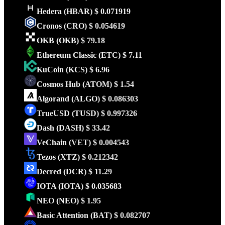
Hedera
(HBAR)
$ 0.071919
Cronos
(CRO)
$ 0.054619
OKB
(OKB)
$ 79.18
Ethereum Classic
(ETC)
$ 7.11
KuCoin
(KCS)
$ 6.96
Cosmos Hub
(ATOM)
$ 1.54
Algorand
(ALGO)
$ 0.086303
TrueUSD
(TUSD)
$ 0.997326
Dash
(DASH)
$ 33.42
VeChain
(VET)
$ 0.004543
Tezos
(XTZ)
$ 0.212342
Decred
(DCR)
$ 11.29
IOTA
(IOTA)
$ 0.035683
NEO
(NEO)
$ 1.95
Basic Attention
(BAT)
$ 0.082707