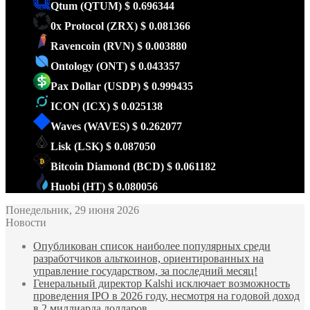
Qtum
(QTUM)
$ 0.696344
0x Protocol
(ZRX)
$ 0.081366
Ravencoin
(RVN)
$ 0.003880
Ontology
(ONT)
$ 0.043357
Pax Dollar
(USDP)
$ 0.999435
ICON
(ICX)
$ 0.025138
Waves
(WAVES)
$ 0.262077
Lisk
(LSK)
$ 0.087050
Bitcoin Diamond
(BCD)
$ 0.061182
Huobi
(HT)
$ 0.080056
Понедельник, 29 июня 2026
Новости
Опубликован список наиболее популярных среди
разработчиков альткоинов, ориентированных на
управление государством, за последний месяц!
Генеральный директор Kalshi исключает возможность
проведения IPO в 2026 году, несмотря на годовой доход
в 2 миллиарда долларов