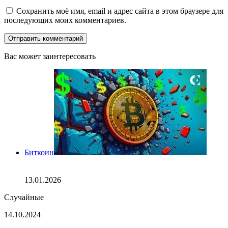
Сохранить моё имя, email и адрес сайта в этом браузере для
последующих моих комментариев.
Вас может заинтересовать
Закрыть
Биткоин
Закон о прозрачности и давление ФРС формируют
тихий сдвиг на рынке биткоина
13.01.2026
Случайные
Bitcoin
14.10.2024
начинает