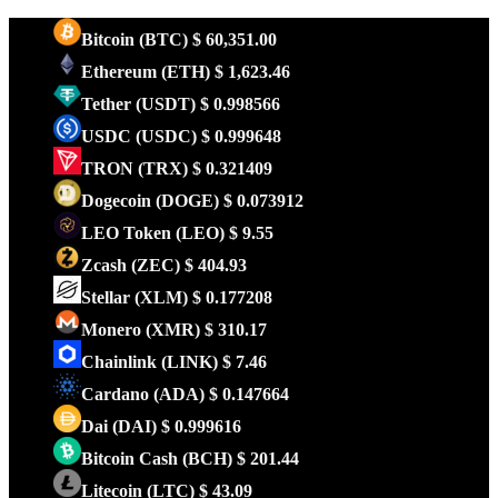
Bitcoin
(BTC)
$ 60,351.00
Ethereum
(ETH)
$ 1,623.46
Tether
(USDT)
$ 0.998566
USDC
(USDC)
$ 0.999648
TRON
(TRX)
$ 0.321409
Dogecoin
(DOGE)
$ 0.073912
LEO Token
(LEO)
$ 9.55
Zcash
(ZEC)
$ 404.93
Stellar
(XLM)
$ 0.177208
Monero
(XMR)
$ 310.17
Chainlink
(LINK)
$ 7.46
Cardano
(ADA)
$ 0.147664
Dai
(DAI)
$ 0.999616
Bitcoin Cash
(BCH)
$ 201.44
Litecoin
(LTC)
$ 43.09