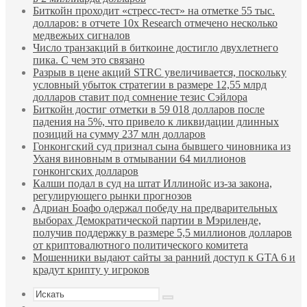
Биткойн проходит «стресс-тест» на отметке 55 тыс.
долларов: в отчете 10x Research отмечено несколько
медвежьих сигналов
Число транзакций в биткоине достигло двухлетнего
пика. С чем это связано
Разрыв в цене акций STRC увеличивается, поскольку
условный убыток стратегии в размере 12,55 млрд
долларов ставит под сомнение тезис Сэйлора
Биткойн достиг отметки в 59 018 долларов после
падения на 5%, что привело к ликвидации длинных
позиций на сумму 237 млн долларов
Гонконгский суд признал сына бывшего чиновника из
Уханя виновным в отмывании 64 миллионов
гонконгских долларов
Калши подал в суд на штат Иллинойс из-за закона,
регулирующего рынки прогнозов
Адриан Боафо одержал победу на предварительных
выборах Демократической партии в Мэриленде,
получив поддержку в размере 5,5 миллионов долларов
от криптовалютного политического комитета
Мошенники выдают сайты за ранний доступ к GTA 6 и
крадут крипту у игроков
Искать
Sidebar