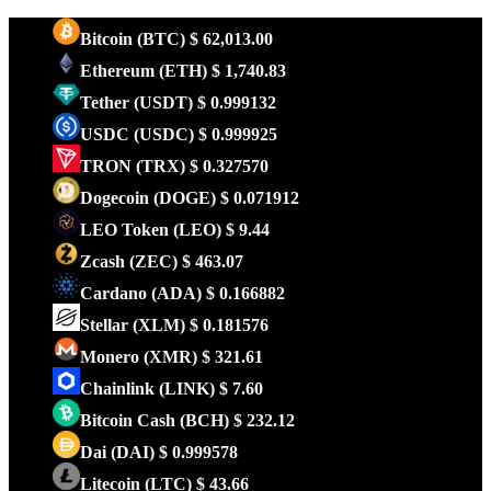
Bitcoin
(BTC)
$ 62,013.00
Ethereum
(ETH)
$ 1,740.83
Tether
(USDT)
$ 0.999132
USDC
(USDC)
$ 0.999925
TRON
(TRX)
$ 0.327570
Dogecoin
(DOGE)
$ 0.071912
LEO Token
(LEO)
$ 9.44
Zcash
(ZEC)
$ 463.07
Cardano
(ADA)
$ 0.166882
Stellar
(XLM)
$ 0.181576
Monero
(XMR)
$ 321.61
Chainlink
(LINK)
$ 7.60
Bitcoin Cash
(BCH)
$ 232.12
Dai
(DAI)
$ 0.999578
Litecoin
(LTC)
$ 43.66