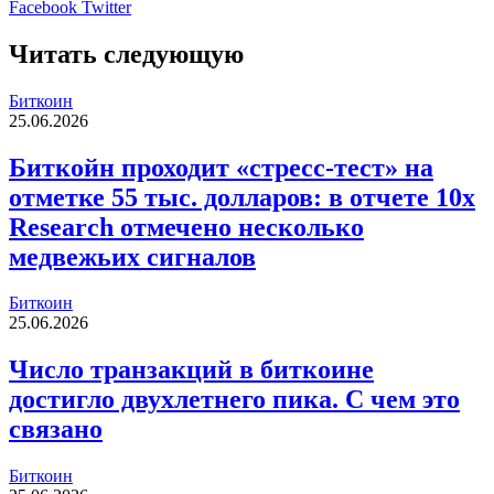
LinkedIn
Tumblr
Reddit
Вконтакте
Одноклассники
Skype
Messenger
Messenger
WhatsApp
Telegram
Viber
Line
Печатать
Facebook
Twitter
Читать следующую
Биткоин
25.06.2026
Биткойн проходит «стресс-тест» на
отметке 55 тыс. долларов: в отчете 10x
Research отмечено несколько
медвежьих сигналов
Биткоин
25.06.2026
Число транзакций в биткоине
достигло двухлетнего пика. С чем это
связано
Биткоин