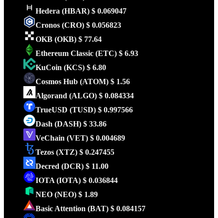
Hedera
(HBAR)
$ 0.069047
Cronos
(CRO)
$ 0.056823
OKB
(OKB)
$ 77.64
Ethereum Classic
(ETC)
$ 6.93
KuCoin
(KCS)
$ 6.80
Cosmos Hub
(ATOM)
$ 1.56
Algorand
(ALGO)
$ 0.084334
TrueUSD
(TUSD)
$ 0.997566
Dash
(DASH)
$ 33.86
VeChain
(VET)
$ 0.004689
Tezos
(XTZ)
$ 0.247455
Decred
(DCR)
$ 11.00
IOTA
(IOTA)
$ 0.036844
NEO
(NEO)
$ 1.89
Basic Attention
(BAT)
$ 0.084157