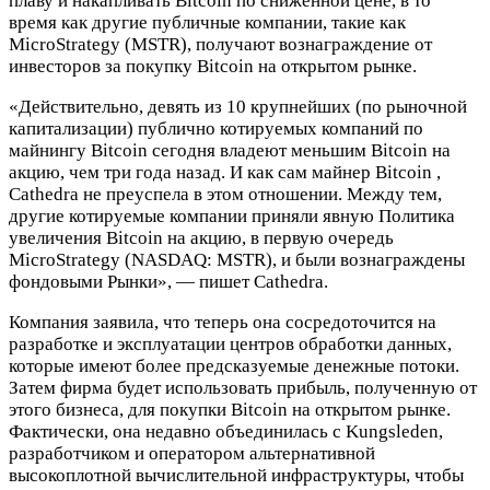
плаву и накапливать Bitcoin по сниженной цене, в то
время как другие публичные компании, такие как
MicroStrategy (MSTR), получают вознаграждение от
инвесторов за покупку Bitcoin на открытом рынке.
«Действительно, девять из 10 крупнейших (по рыночной
капитализации) публично котируемых компаний по
майнингу Bitcoin сегодня владеют меньшим Bitcoin на
акцию, чем три года назад. И как сам майнер Bitcoin ,
Cathedra не преуспела в этом отношении. Между тем,
другие котируемые компании приняли явную Политика
увеличения Bitcoin на акцию, в первую очередь
MicroStrategy (NASDAQ: MSTR), и были вознаграждены
фондовыми Рынки», — пишет Cathedra.
Компания заявила, что теперь она сосредоточится на
разработке и эксплуатации центров обработки данных,
которые имеют более предсказуемые денежные потоки.
Затем фирма будет использовать прибыль, полученную от
этого бизнеса, для покупки Bitcoin на открытом рынке.
Фактически, она недавно объединилась с Kungsleden,
разработчиком и оператором альтернативной
высокоплотной вычислительной инфраструктуры, чтобы