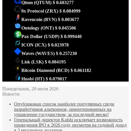
Qtum
(QTUM)
$ 0.683277
0x Protocol
(ZRX)
$ 0.084999
Ravencoin
(RVN)
$ 0.003677
Ontology
(ONT)
$ 0.045506
Pax Dollar
(USDP)
$ 0.999440
ICON
(ICX)
$ 0.023978
Waves
(WAVES)
$ 0.257230
Lisk
(LSK)
$ 0.084195
Bitcoin Diamond
(BCD)
$ 0.061182
Huobi
(HT)
$ 0.079817
Понедельник, 20 июля 2026
Новости
Опубликован список наиболее популярных среди
разработчиков альткоинов, ориентированных на
управление государством, за последний месяц!
Генеральный директор Kalshi исключает возможность
проведения IPO в 2026 году, несмотря на годовой доход
в 2 миллиарда долларов