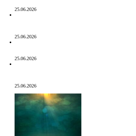
в 2 миллиарда долларов
25.06.2026
Биткойн проходит «стресс-тест» на отметке 55 тыс.
долларов: в отчете 10x Research отмечено несколько
медвежьих сигналов
25.06.2026
Число транзакций в биткоине достигло двухлетнего
пика. С чем это связано
25.06.2026
Разрыв в цене акций STRC увеличивается, поскольку
условный убыток стратегии в размере 12,55 млрд
долларов ставит под сомнение тезис Сэйлора
25.06.2026