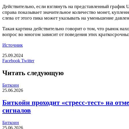
Действительно, если взглянуть на представленный график 
справа показывает значительное количество монет, куплен
слева от этого пика может указывать на уменьшение давлен
Такая картина действительно говорит о том, что рынок на
вопрос во многом зависит от поведения этих краткосрочны
Источник
25.09.2024
LinkedIn
Tumblr
Reddit
Вконтакте
Одноклассники
Skype
Messenger
Messenger
WhatsApp
Telegram
Viber
Line
Печатать
Facebook
Twitter
Читать следующую
Биткоин
25.06.2026
Биткойн проходит «стресс-тест» на отме
сигналов
Биткоин
25.06.2026