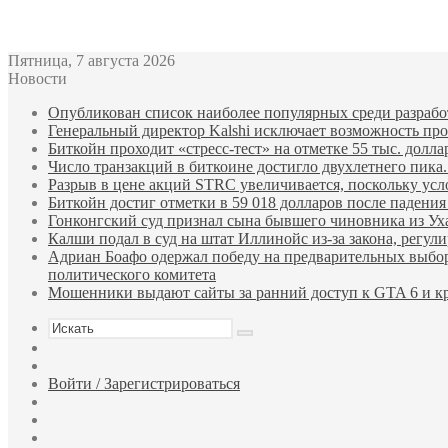
Bitcoin
$ 62,013.00
Ethereum
$ 1,740.83
(BTC)
(ETH)
Пятница, 7 августа 2026
Новости
Опубликован список наиболее популярных среди разработ
Генеральный директор Kalshi исключает возможность пров
Биткойн проходит «стресс-тест» на отметке 55 тыс. долла
Число транзакций в биткоине достигло двухлетнего пика.
Разрыв в цене акций STRC увеличивается, поскольку усл
Биткойн достиг отметки в 59 018 долларов после падени
Гонконгский суд признал сына бывшего чиновника из У
Калши подал в суд на штат Иллинойс из-за закона, регу
Адриан Боафо одержал победу на предварительных выбор
политического комитета
Мошенники выдают сайты за ранний доступ к GTA 6 и кр
Искать
Sidebar
Случайная
статья
Войти / Зарегистрироваться
RSS
WhatsApp
Telegram