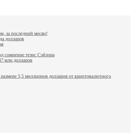
TRON
$ 0.327570
Dogecoin
$ 0.071912
(TRX)
(DOGE)
м, за последний месяц!
да долларов
ов
од сомнение тезис Сэйлора
37 млн долларов
в
размере 5,5 миллионов долларов от криптовалютного