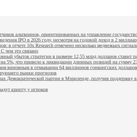
Tether
$ 0.999132
USDC
$ 0.999925
(USDT)
(USDC)
чиков альткоинов, ориентированных на управление государство
едения IPO в 2026 году, несмотря на годовой доход в 2 миллиар
ров: в отчете 10x Research отмечено несколько медвежьих сигнал
 С чем это связано
овный убыток стратегии в размере 12,55 млрд долларов ставит п
я на 5%, что привело к ликвидации длинных позиций на сумму 2
ханя виновным в отмывании 64 миллионов гонконгских долларо
лирующего рынки прогнозов
ах Демократической партии в Мэриленде, получив поддержку в 
адут крипту у игроков