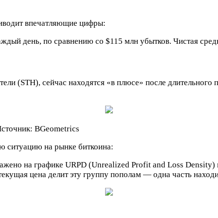
приводит впечатляющие цифры:
ждый день, по сравнению со $115 млн убытков. Чистая средн
тели (STH), сейчас находятся «в плюсе» после длительного 
Источник: BGeometrics
ую ситуацию на рынке биткоина:
жено на графике URPD (Unrealized Profit and Loss Density)
текущая цена делит эту группу пополам — одна часть находи