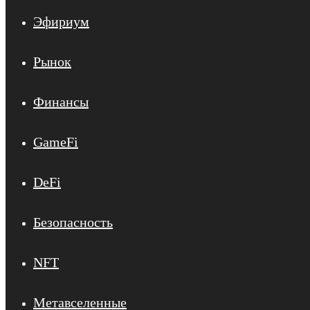
Эфириум
Рынок
Финансы
GameFi
DeFi
Безопасность
NFT
Метавселенные