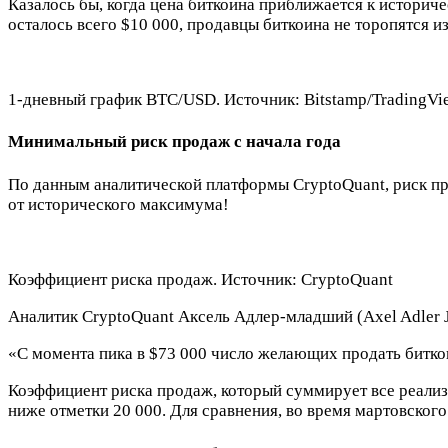
Казалось бы, когда цена биткоина приближается к историч
осталось всего $10 000, продавцы биткоина не торопятся и
1-дневный график BTC/USD. Источник: Bitstamp/TradingVi
Минимальный риск продаж с начала года
По данным аналитической платформы CryptoQuant, риск про
от исторического максимума!
Коэффициент риска продаж. Источник: CryptoQuant
Аналитик CryptoQuant Аксель Адлер-младший (Axel Adler Jr
«С момента пика в $73 000 число желающих продать битко
Коэффициент риска продаж, который суммирует все реализо
ниже отметки 20 000. Для сравнения, во время мартовского 