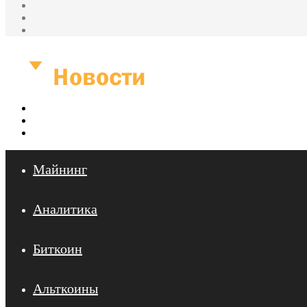
Одноклассники
vk.com
YouTube
Меню
Искать
Войти
Майнинг
Аналитика
Биткоин
Альткоины