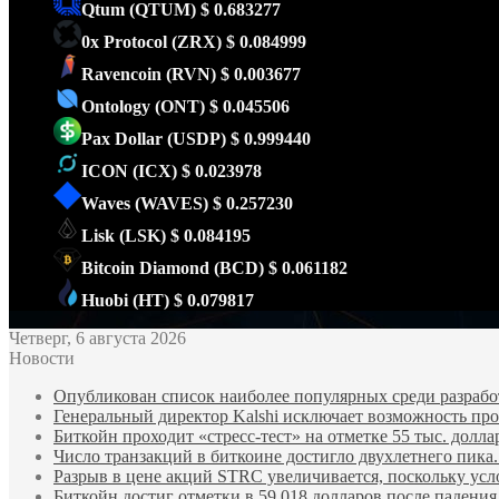
Qtum
(QTUM)
$ 0.683277
0x Protocol
(ZRX)
$ 0.084999
Ravencoin
(RVN)
$ 0.003677
Ontology
(ONT)
$ 0.045506
Pax Dollar
(USDP)
$ 0.999440
ICON
(ICX)
$ 0.023978
Waves
(WAVES)
$ 0.257230
Lisk
(LSK)
$ 0.084195
Bitcoin Diamond
(BCD)
$ 0.061182
Huobi
(HT)
$ 0.079817
Четверг, 6 августа 2026
Новости
Опубликован список наиболее популярных среди разработ
Генеральный директор Kalshi исключает возможность пров
Биткойн проходит «стресс-тест» на отметке 55 тыс. долла
Число транзакций в биткоине достигло двухлетнего пика.
Разрыв в цене акций STRC увеличивается, поскольку усл
Биткойн достиг отметки в 59 018 долларов после падени