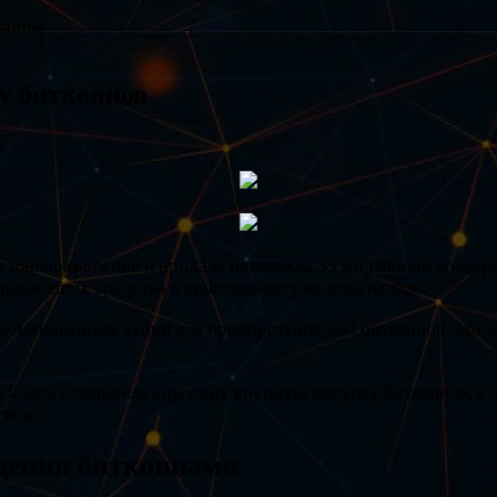
коинов
у биткоинов
здравоохранения и продаж, привлекла 55 миллионов доллар
ривлекших средства в криптовалюту на этой неделе.
обыкновенных акций для приобретения 500 биткоинов, чтобы
Сейлора совершила еще одну крупную покупку биткоинов, а 
тала.
адения биткоинами