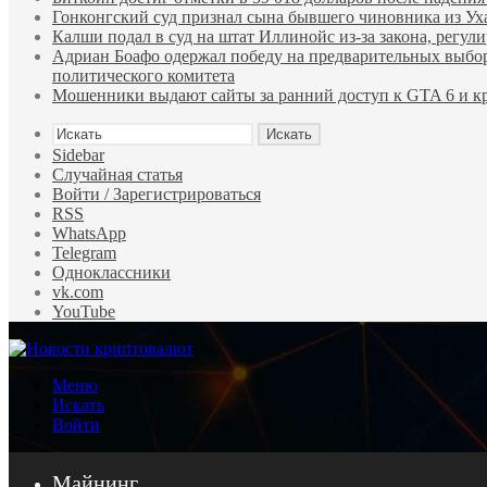
Гонконгский суд признал сына бывшего чиновника из У
Калши подал в суд на штат Иллинойс из-за закона, регу
Адриан Боафо одержал победу на предварительных выбор
политического комитета
Мошенники выдают сайты за ранний доступ к GTA 6 и кр
Искать
Sidebar
Случайная статья
Войти / Зарегистрироваться
RSS
WhatsApp
Telegram
Одноклассники
vk.com
YouTube
Меню
Искать
Войти
Майнинг