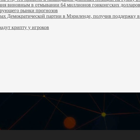
ханя виновным в отмывании 64 миллионов гонконгских долларо
лирующего рынки прогнозов
ах Демократической партии в Мэриленде, получив поддержку в 
адут крипту у игроков