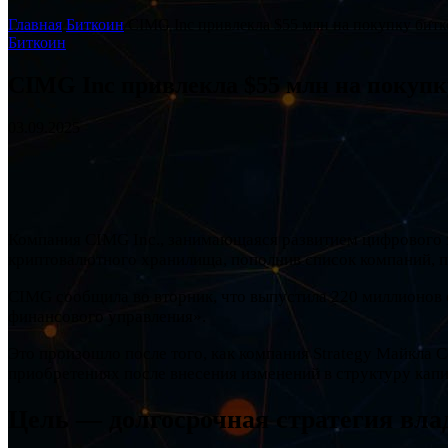
Главная
/
Биткоин
/
CIMG Inc привлекла $55 млн на покупку бит
Биткоин
CIMG Inc привлекла $55 млн на покупк
03.09.2025
Компания CIMG Inc., занимающаяся развитием цифрового 
криптовалютного хранилища, пополнив список компаний, п
CIMG сообщила во вторник, что выпустила 220 миллионов 
финансового управления».
Это произошло после того, как компания Strategy Майкла 
приобретениях после внесения изменений в структуру капи
Цель — долгосрочная стратегия вл