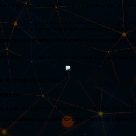
ции по 25 центов за штуку, чтобы купить биткоины, которы
олгосрочной стратегии владения биткоином», чтобы создать
я не будет ограничивать свое присутствие только биткоино
рвы цифровых активов и развивать сотрудничество в рамках
и торги во вторник на Nasdaq на уровне $0,25 за акцию, сн
к. Источник: Google Finance.
коины
ные держатели биткоинов предпринимают шаги по увеличению
А, поданным во вторник, компания Strategy приобрела 4048