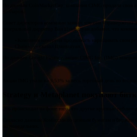
По данным CoinMarketCap, компания CIMG продала свои ак
долларов.
Совет директоров компании заявил, что они «привержены д
генеральный директор Ван Цзяньшуан добавил, что компани
«Компания намерена продолжать наращивать свои резе
Chain», — сказал Цзяньшуан.
По данным Google Finance, акции CIMG Inc. (IMG) завершил
Акции IMG упали на 3,53% за весь торговый день во вторни
Strategy и Metaplanet покупают бит
Это происходит на фоне того, что другие крупные публич
Согласно данным Комиссии по ценным бумагам и биржам СШ
по понедельник.