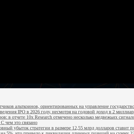
чиков альткоинов, ориентированных на управление государство
едения IPO в 2026 году, несмотря на годовой доход в 2 миллиар
ров: в отчете 10x Research отмечено несколько медвежьих сигнал
 С чем это связано
овный убыток стратегии в размере 12,55 млрд долларов ставит п
я на 5%, что привело к ликвидации длинных позиций на сумму 2