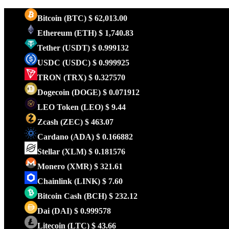
Bitcoin
(BTC)
$ 62,013.00
Ethereum
(ETH)
$ 1,740.83
Tether
(USDT)
$ 0.999132
USDC
(USDC)
$ 0.999925
TRON
(TRX)
$ 0.327570
Dogecoin
(DOGE)
$ 0.071912
LEO Token
(LEO)
$ 9.44
Zcash
(ZEC)
$ 463.07
Cardano
(ADA)
$ 0.166882
Stellar
(XLM)
$ 0.181576
Monero
(XMR)
$ 321.61
Chainlink
(LINK)
$ 7.60
Bitcoin Cash
(BCH)
$ 232.12
Dai
(DAI)
$ 0.999578
Litecoin
(LTC)
$ 43.66