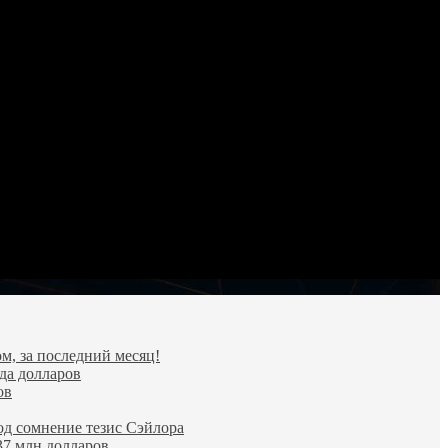
м, за последний месяц!
да долларов
ов
од сомнение тезис Сэйлора
37 млн долларов