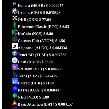
Hedera
(HBAR)
$ 0.069047
Cronos
(CRO)
$ 0.056823
OKB
(OKB)
$ 77.64
Ethereum Classic
(ETC)
$ 6.93
KuCoin
(KCS)
$ 6.80
Cosmos Hub
(ATOM)
$ 1.56
Algorand
(ALGO)
$ 0.084334
TrueUSD
(TUSD)
$ 0.997566
Dash
(DASH)
$ 33.86
VeChain
(VET)
$ 0.004689
Tezos
(XTZ)
$ 0.247455
Decred
(DCR)
$ 11.00
IOTA
(IOTA)
$ 0.036844
NEO
(NEO)
$ 1.89
Basic Attention
(BAT)
$ 0.084157