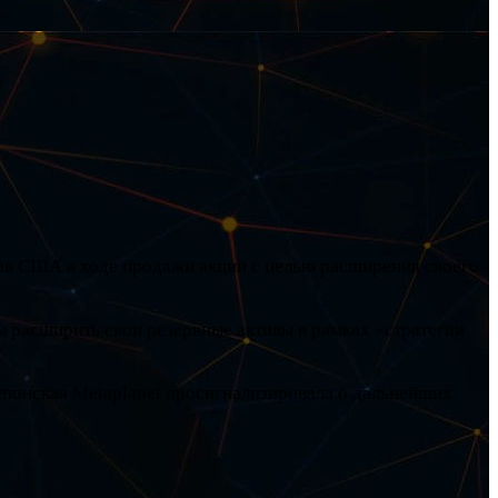
ов США в ходе продажи акций с целью расширения своего
 расширить свои резервные активы в рамках «стратегии
японская Metaplanet просигнализировала о дальнейших