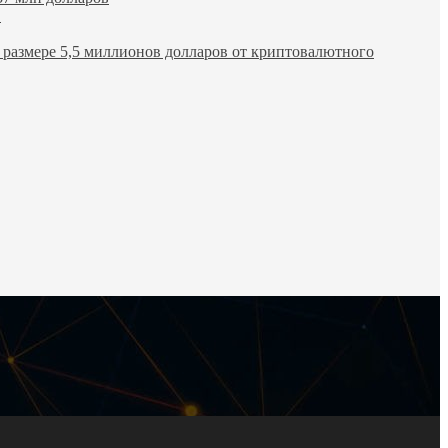
в
размере 5,5 миллионов долларов от криптовалютного