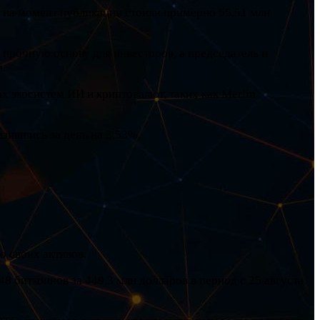
е на момент публикации стоили примерно 55,51 млн
 прочную основу для инвесторов, а председатель и
м.
 экосистем ИИ и криптовалют, таких как Merlin
изившись за день на 3,53%.
 своих активов.
 биткоинов за 449,3 млн долларов в период с 25 августа