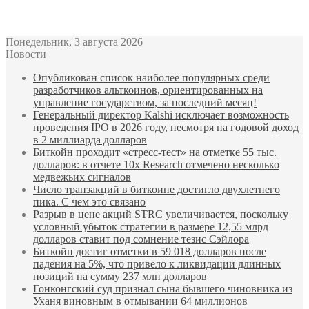
Bitcoin
$ 62,013.00
Ethereum
$ 1,740.83
(BTC)
(ETH)
Понедельник, 3 августа 2026
Новости
Опубликован список наиболее популярных среди
разработчиков альткоинов, ориентированных на
управление государством, за последний месяц!
Генеральный директор Kalshi исключает возможность
проведения IPO в 2026 году, несмотря на годовой доход
в 2 миллиарда долларов
Биткойн проходит «стресс-тест» на отметке 55 тыс.
долларов: в отчете 10x Research отмечено несколько
медвежьих сигналов
Число транзакций в биткоине достигло двухлетнего
пика. С чем это связано
Разрыв в цене акций STRC увеличивается, поскольку
условный убыток стратегии в размере 12,55 млрд
долларов ставит под сомнение тезис Сэйлора
Биткойн достиг отметки в 59 018 долларов после
падения на 5%, что привело к ликвидации длинных
позиций на сумму 237 млн долларов
Гонконгский суд признал сына бывшего чиновника из
Уханя виновным в отмывании 64 миллионов