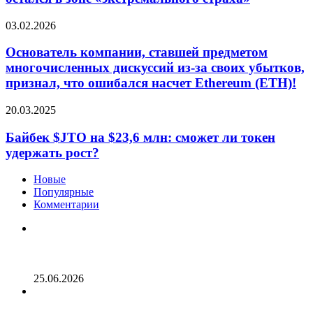
000,
Корее!
но
XRP
Основатель
03.02.2026
рынок
по-
компании,
остался
прежнему
ставшей
Основатель компании, ставшей предметом
в
лидирует!
предметом
многочисленных дискуссий из-за своих убытков,
зоне
многочисленных
«экстремального
признал, что ошибался насчет Ethereum (ETH)!
дискуссий
страха»
из-
Байбек
20.03.2025
за
$JTO
своих
на
Байбек $JTO на $23,6 млн: сможет ли токен
убытков,
$23,6
признал,
удержать рост?
млн:
что
сможет
ошибался
Новые
ли
насчет
Популярные
токен
Ethereum
Комментарии
удержать
(ETH)!
рост?
Опубликован список наиболее популярных среди
разработчиков альткоинов, ориентированных на
управление государством, за последний месяц!
25.06.2026
Генеральный директор Kalshi исключает возможность