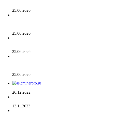
проведения IPO в 2026 году, несмотря на годовой доход
в 2 миллиарда долларов
25.06.2026
Биткойн проходит «стресс-тест» на отметке 55 тыс.
долларов: в отчете 10x Research отмечено несколько
медвежьих сигналов
25.06.2026
Число транзакций в биткоине достигло двухлетнего
пика. С чем это связано
25.06.2026
Разрыв в цене акций STRC увеличивается, поскольку
условный убыток стратегии в размере 12,55 млрд
долларов ставит под сомнение тезис Сэйлора
25.06.2026
AsicMinerPRO.ru – Современный майнинг-отель
26.12.2022
CommEX добавляет поддержку российских рублей для
ввода и вывода средств
13.11.2023
Cardano достигла рубежа в 96 млн транзакций