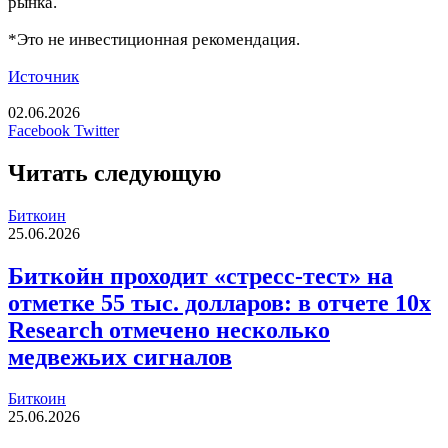
рынка.
*Это не инвестиционная рекомендация.
Источник
02.06.2026
LinkedIn
Tumblr
Reddit
Вконтакте
Одноклассники
Skype
Messenger
Messenger
WhatsApp
Telegram
Viber
Line
Печатать
Facebook
Twitter
Читать следующую
Биткоин
25.06.2026
Биткойн проходит «стресс-тест» на
отметке 55 тыс. долларов: в отчете 10x
Research отмечено несколько
медвежьих сигналов
Биткоин
25.06.2026