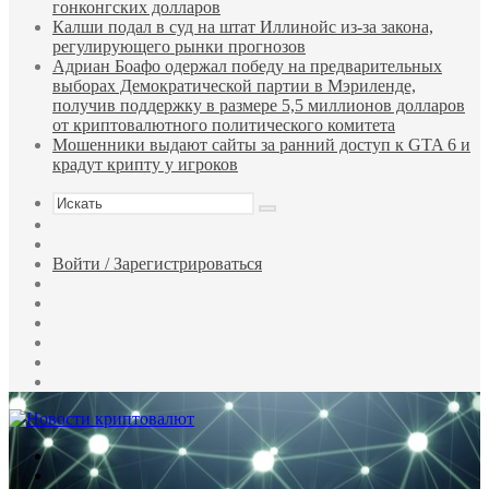
гонконгских долларов
Калши подал в суд на штат Иллинойс из-за закона,
регулирующего рынки прогнозов
Адриан Боафо одержал победу на предварительных
выборах Демократической партии в Мэриленде,
получив поддержку в размере 5,5 миллионов долларов
от криптовалютного политического комитета
Мошенники выдают сайты за ранний доступ к GTA 6 и
крадут крипту у игроков
Искать
Sidebar
Случайная
статья
Войти / Зарегистрироваться
RSS
WhatsApp
Telegram
Одноклассники
vk.com
YouTube
Меню
Искать